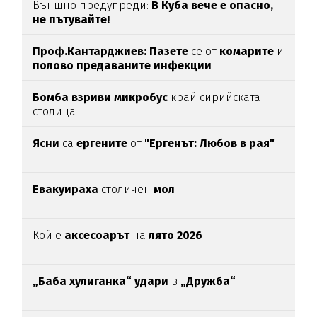
Външно предупреди:
В
Куба вече е опасно,
не пътувайте!
Проф.Кантарджиев: Пазете
се от
комарите
и
полово предаваните инфекции
Бомба взриви микробус
край сирийската
столица
Ясни
са
ергените
от
"Ергенът: Любов в рая"
Евакуираха
столичен
мол
Кой е
аксесоарът
на
лято 2026
„Баба хулиганка“ удари
в
„Дружба“