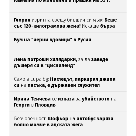
Камелия по монокини и прашка на 55 г.
Глория
изригна срещу бившия си мъж:
Беше
със 120-килограмова жена!
Искаше
бърза
печалба...
Бум на "черни вдовици" в Русия
Лена потроши хилядарки,
за да
заведе
дъщеря си в "Дисниленд"
Само в Lupa.bg:
Наглецът, паркирал джипа
си
на
пясъка, е държавен служител
Ирина Тенчева
се
изказа
за
убийството
на
Георги
в
Пловдив
Безчовечност:
Шофьор
на
автобус заряза
болно момче в адската жега