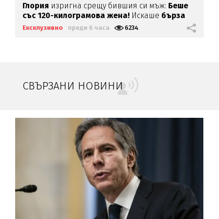
Глория
изригна срещу бившия си мъж:
Беше
със 120-килограмова жена!
Искаше
бърза
печалба...
Ексклузивно
преди 6 часа
6234
СВЪРЗАНИ НОВИНИ