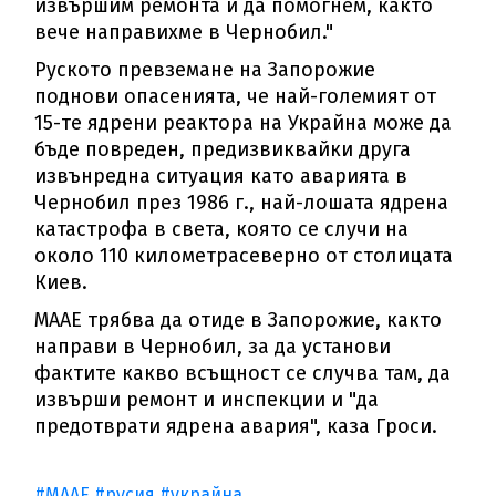
извършим ремонта и да помогнем, както
вече направихме в Чернобил."
Руското превземане на Запорожие
поднови опасенията, че най-големият от
15-те ядрени реактора на Украйна може да
бъде повреден, предизвиквайки друга
извънредна ситуация като аварията в
Чернобил през 1986 г., най-лошата ядрена
катастрофа в света, която се случи на
около 110 километрасеверно от столицата
Киев.
МААЕ трябва да отиде в Запорожие, както
направи в Чернобил, за да установи
фактите какво всъщност се случва там, да
извърши ремонт и инспекции и "да
предотврати ядрена авария", каза Гроси.
#МААЕ
#русия
#украйна