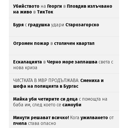
Убийството
на
Георги
в
Пловдив излъчвано
на живо
в
ТикТок
Буря
с
градушка
удари
Старозагорско
Огромен пожар
в
столичен квартал
Ескалацията
в
Черно море заплашва
света с
нова криза
ЧИСТКАТА В МВР ПРОДЪЛЖАВА:
Смениха и
шефа на полицията в Бургас
Майка уби четирите си деца
с помощта на
баба им, след което се
самоуби
Минути решават всичко!
Кога
ужилването
от
пчела
става опасно