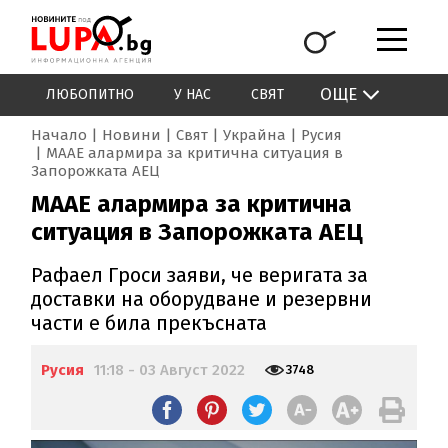
ОЩЕ
ЛЮБОПИТНО
У НАС
СВЯТ
Начало
Новини
Свят
Украйна
Русия
МААЕ алармира за критична ситуация в
Запорожката АЕЦ
МААЕ алармира за критична
ситуация в Запорожката АЕЦ
Рафаел Гроси заяви, че веригата за
доставки на оборудване и резервни
части е била прекъсната
Русия
11:18 - 03 Август 2022
3748