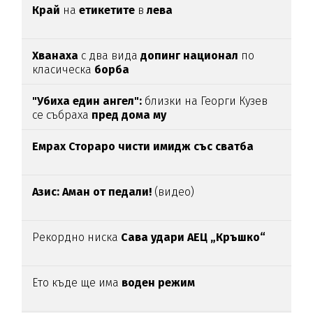
Край
на
етикетите
в
лева
Хванаха
с два вида
допинг национал
по
класическа
борба
"Убиха един ангел":
близки на Георги Кузев
се събраха
пред дома му
Емрах Стораро чисти имидж със сватба
Азис: Аман от педали!
(видео)
Рекордно ниска
Сава удари АЕЦ „Кръшко“
Ето къде ще има
воден режим