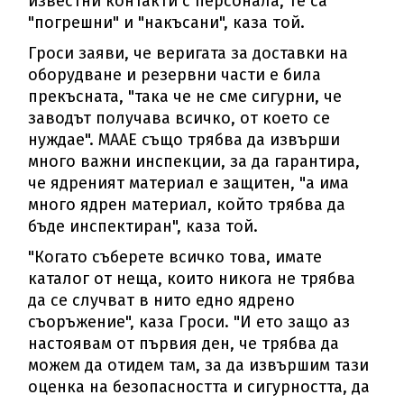
известни контакти с персонала, те са
"погрешни" и "накъсани", каза той.
Гроси заяви, че веригата за доставки на
оборудване и резервни части е била
прекъсната, "така че не сме сигурни, че
заводът получава всичко, от което се
нуждае". МААЕ също трябва да извърши
много важни инспекции, за да гарантира,
че ядреният материал е защитен, "а има
много ядрен материал, който трябва да
бъде инспектиран", каза той.
"Когато съберете всичко това, имате
каталог от неща, които никога не трябва
да се случват в нито едно ядрено
съоръжение", каза Гроси. "И ето защо аз
настоявам от първия ден, че трябва да
можем да отидем там, за да извършим тази
оценка на безопасността и сигурността, да