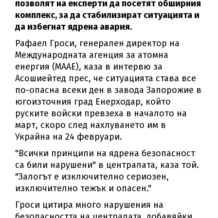
позволят на експерти да посетят обширния
комплекс, за да стабилизират ситуацията и
да избегнат ядрена авария.
Рафаел Гроси, генерален директор на
Международната агенция за атомна
енергия (МААЕ), каза в интервю за
Асошиейтед прес, че ситуацията става все
по-опасна всеки ден в завода Запорожие в
югоизточния град Енерходар, който
руските войски превзеха в началото на
март, скоро след нахлуването им в
Украйна на 24 февруари.
"Всички принципи на ядрена безопасност
са били нарушени" в централата, каза той.
"Залогът е изключително сериозен,
изключително тежък и опасен."
Гроси цитира много нарушения на
безопасността на централата, добавяйки,