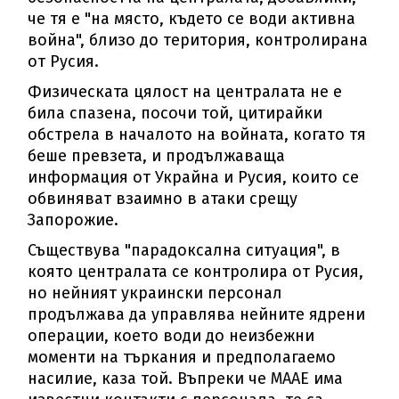
че тя е "на място, където се води активна
война", близо до територия, контролирана
от Русия.
Физическата цялост на централата не е
била спазена, посочи той, цитирайки
обстрела в началото на войната, когато тя
беше превзета, и продължаваща
информация от Украйна и Русия, които се
обвиняват взаимно в атаки срещу
Запорожие.
Съществува "парадоксална ситуация", в
която централата се контролира от Русия,
но нейният украински персонал
продължава да управлява нейните ядрени
операции, което води до неизбежни
моменти на търкания и предполагаемо
насилие, каза той. Въпреки че МААЕ има