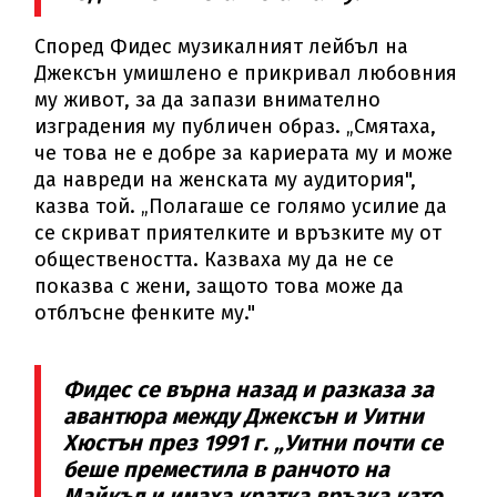
Според Фидес музикалният лейбъл на
Джексън умишлено е прикривал любовния
му живот, за да запази внимателно
изградения му публичен образ. „Смятаха,
че това не е добре за кариерата му и може
да навреди на женската му аудитория",
казва той. „Полагаше се голямо усилие да
се скриват приятелките и връзките му от
обществеността. Казваха му да не се
показва с жени, защото това може да
отблъсне фенките му."
Фидес се върна назад и разказа за
авантюра между Джексън и Уитни
Хюстън през 1991 г. „Уитни почти се
беше преместила в ранчото на
Майкъл и имаха кратка връзка като