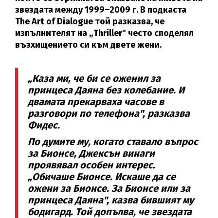
звездата между 1999–2009 г. В подкаста
The Art of Dialogue той разказва, че
изпълнителят на „Thriller" често споделял
възхищението си към двете жени.
„Каза ми, че би се оженил за
принцеса Даяна без колебание. И
двамата прекарваха часове в
разговори по телефона", разказва
Фидес.
По думите му, когато ставало въпрос
за Бионсе, Джексън винаги
проявявал особен интерес.
„Обичаше Бионсе. Искаше да се
ожени за Бионсе. За Бионсе или за
принцеса Даяна", казва бившият му
бодигард. Той допълва, че звездата