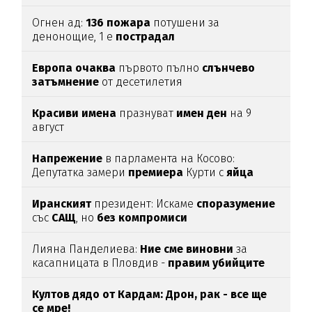
Огнен ад:
136
пожара
потушени за
денонощие, 1 е
пострадал
Европа
очаква
първото пълно
слънчево
затъмнение
от десетилетия
Красиви
имена
празнуват
имен
ден
на 9
август
Напрежение
в парламента на Косово:
Депутатка замери
премиера
Курти с
яйца
Иранският
президент: Искаме
споразумение
със
САЩ
, но
без
компромиси
Лияна Панделиева:
Ние сме виновни
за
касапницата в Пловдив -
правим убийците
медийни звезди!
Култов дядо от Кардам: Дрон, рак - все ще
се мре!