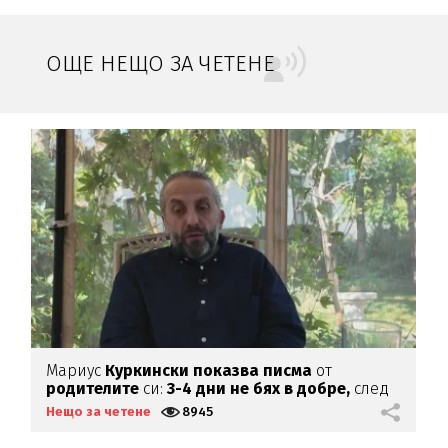
ОЩЕ НЕЩО ЗА ЧЕТЕНЕ
Мариус
Куркински показва писма
от
К
родителите
си:
3-4 дни не бях в добре,
след
х
като ги
прочетох
Нещо за четене
8945
Н