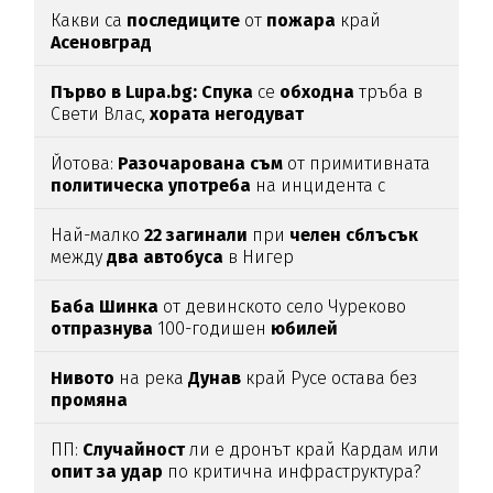
Какви са
последиците
от
пожара
край
Асеновград
Първо в Lupa.bg: Спука
се
обходна
тръба в
Свети Влас,
хората
негодуват
Йотова:
Разочарована
съм
от примитивната
политическа
употреба
на инцидента с
дрона
Най-малко
22
загинали
при
челен
сблъсък
между
два
автобуса
в Нигер
Баба
Шинка
от девинското село Чуреково
отпразнува
100-годишен
юбилей
Нивото
на река
Дунав
край Русе остава без
промяна
ПП:
Случайност
ли е дронът край Кардам или
опит
за
удар
по критична инфраструктура?