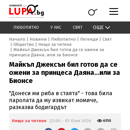
ОЩЕ
ЛЮБОПИТНО
У НАС
СВЯТ
Начало
Новини
Любопитно
Легенди
Свят
Общество
Нещо за четене
Майкъл Джексън бил готов да се ожени за
принцеса Даяна...или за Бионсе
Майкъл Джексън бил готов да се
ожени за принцеса Даяна...или за
Бионсе
"Донеси ми риба в стаята" - това била
паролата да му извикат момиче,
разказва бодигардът
Нещо за четене
23:00 - 05 Юни 2026
6510