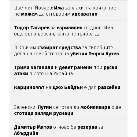
Цветлин Йовчев:
Има
заплахи, на които ние
не
можем
да отговорим
адекватно
Тодор
Тагарев
за
взривилия
се дрон: Има
още една версия, която не трябва да
изключваме
В Кричим
събират
средства
за съдебните
дела на семейството на
убития
Георги
Кузев
Трима
загинали
и
девет
ранени
при
руски
атаки
в Източна Украйна
Карциномът
на
Джо
Байдън
е дал
разсейки
Зеленски:
Путин
се готви да
мобилизира
още
стотици
хиляди
руснаци
Димитър
Митов
отново бе
резерва
за
Абърдийн