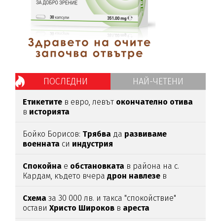
ПОСЛЕДНИ
НАЙ-ЧЕТЕНИ
Етикетите
в евро, левът
окончателно
отива
в
историята
Бойко Борисов:
Трябва
да
развиваме
военната
си
индустрия
Спокойна
е
обстановката
в района на с.
Кардам, където вчера
дрон
навлезе
в
българското
въздушно
пространство
Схема
за 30 000 лв. и такса "спокойствие"
остави
Христо
Широков
в
ареста