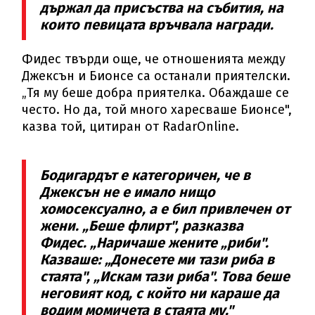
държал да присъства на събития, на
които певицата връчвала награди.
Фидес твърди още, че отношенията между
Джексън и Бионсе са останали приятелски.
„Тя му беше добра приятелка. Обаждаше се
често. Но да, той много харесваше Бионсе",
казва той, цитиран от RadarOnline.
Бодигардът е категоричен, че в
Джексън не е имало нищо
хомосексуално, а е бил привлечен от
жени. „Беше флирт", разказва
Фидес. „Наричаше жените „риби".
Казваше: „Донесете ми тази риба в
стаята", „Искам тази риба". Това беше
неговият код, с който ни караше да
водим момичета в стаята му."