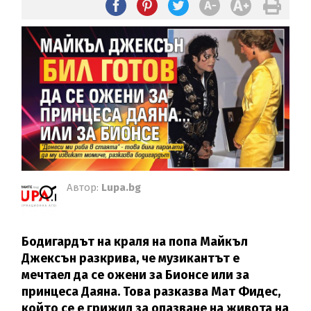
Автор:
Lupa.bg
Бодигардът на краля на попа Майкъл
Джексън разкрива, че музикантът е
мечтаел да се ожени за Бионсе или за
принцеса Даяна. Това разказва Мат Фидес,
който се е грижил за опазване на живота на