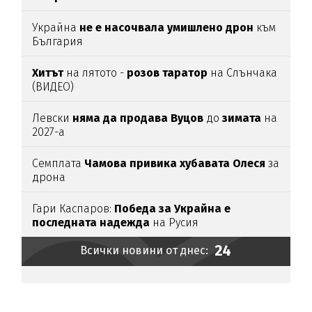
Украйна
не е насочвала умишлено дрон
към
България
Хитът
на лятото -
розов таратор
на Слънчака
(ВИДЕО)
Левски
няма да продава Вуцов
до
зимата
на
2027-а
Семплата
Чамова привика хубавата Олеся
за
дрона
Гари Каспаров:
Победа за Украйна е
последната надежда
на Русия
24
Всички новини от днес: