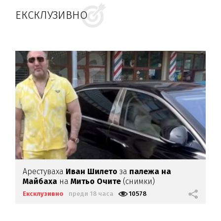
ЕКСКЛУЗИВНО
Арестуваха
Иван Шилето
за
палежа на
Майбаха
на
Митьо Очите
(снимки)
Ексклузивно
преди 18 часа
10578