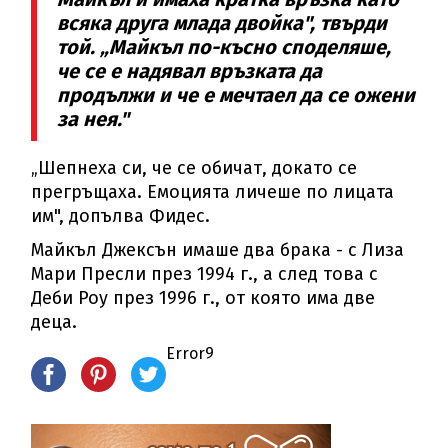
всяка друга млада двойка", твърди
той. „Майкъл по-късно споделяше,
че се е надявал връзката да
продължи и че е мечтаел да се ожени
за нея."
„Шепнеха си, че се обичат, докато се
прегръщаха. Емоцията личеше по лицата
им", допълва Фидес.
Майкъл Джексън имаше два брака - с Лиза
Мари Пресли през 1994 г., а след това с
Деби Роу през 1996 г., от която има две
деца.
Error9