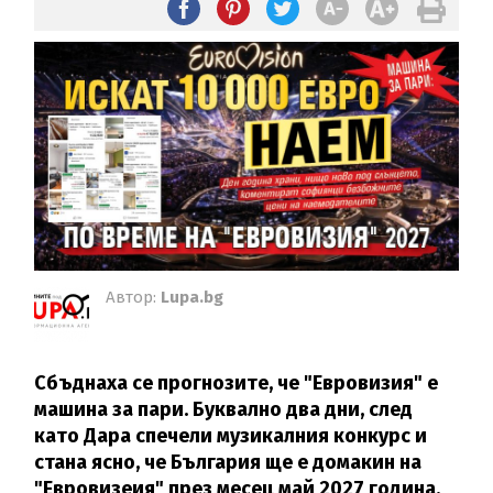
Автор:
Lupa.bg
Сбъднаха се прогнозите, че "Евровизия" е
машина за пари.
Буквално два дни, след
като Дара спечели музикалния конкурс и
стана ясно, че България ще е домакин на
"Евровизеия" през месец май 2027 година,