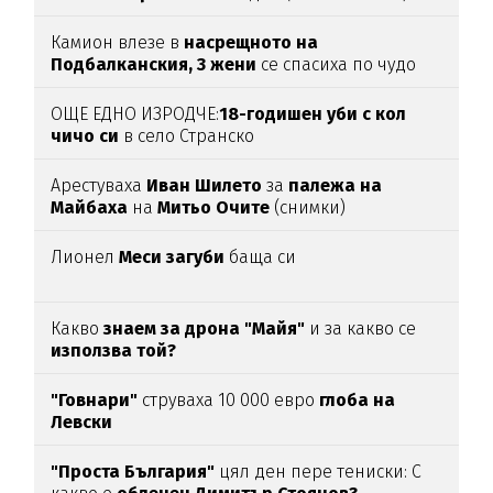
Камион влезе в
насрещното на
Подбалканския, 3 жени
се спасиха по чудо
(ВИДЕО)
ОЩЕ ЕДНО ИЗРОДЧЕ:
18-годишен уби с кол
чичо си
в село Странско
Арестуваха
Иван Шилето
за
палежа на
Майбаха
на
Митьо Очите
(снимки)
Лионел
Меси загуби
баща си
Какво
знаем за дрона "Майя"
и за какво се
използва той?
"Говнари"
струваха 10 000 евро
глоба на
Левски
"Проста България"
цял ден пере тениски: С