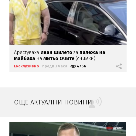
Арестуваха
Иван Шилето
за
палежа на
Майбаха
на
Митьо Очите
(снимки)
Ексклузивно
преди 3 часа
4766
ОЩЕ АКТУАЛНИ НОВИНИ