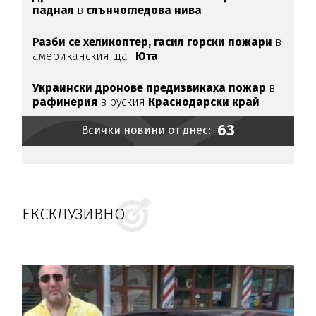
паднал
в
слънчогледова нива
Разби се хеликоптер,
гасил горски пожари
в
американския щат
Юта
Украински дронове предизвикаха пожар
в
рафинерия
в руския
Краснодарски край
63
Всички новини от днес:
ЕКСКЛУЗИВНО