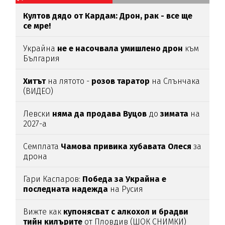
Култов дядо от Кардам: Дрон, рак - все ще
се мре!
Украйна
не е насочвала умишлено дрон
към
България
Хитът
на лятото -
розов таратор
на Слънчака
(ВИДЕО)
Левски
няма да продава Вуцов
до
зимата
на
2027-а
Семплата
Чамова привика хубавата Олеся
за
дрона
Гари Каспаров:
Победа за Украйна е
последната надежда
на Русия
Вижте как
купонясват с алкохол и брадви
тийн килърите
от Пловдив (ШОК СНИМКИ)