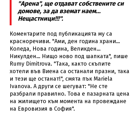
"Арена", ще отдават собствените си
домове, за да вземат наем...
Нещастници!!!".
Коментарите под публикацията му са
красноречиви. "Ами, ден година храни…
Коледа, Нова година, Великден…
Никулден… Нищо ново под шапката", пише
Rumy Dimitrova. "Така, както скъпите
хотели във Виена са останали празни, така
и тези ще останат!", смята пък Mariela
Ivanova. А други се шегуват: "Не сте
разбрали правилно. Това е пазарната цена
на жилището към момента на провеждане
на Евровизия в София".