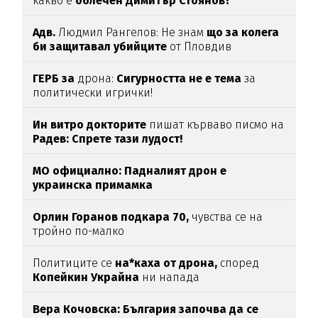
какво е
облечен Димитър Стоянов?
Адв.
Людмил Рангелов: Не знам
що за колега
би защитавал убийците
от Пловдив
ГЕРБ за
дрона:
Сигурността не е тема
за
политически игрички!
Ин витро докторите
пишат кърваво писмо на
Радев: Спрете тази лудост!
МО официално: Падналият дрон е
украинска примамка
Орлин Горанов подкара 70,
чувства се на
тройно по-малко
Политиците се
на*каха от дрона,
според
Копейкин Украйна
ни напада
Вера Кочовска: България започва да се