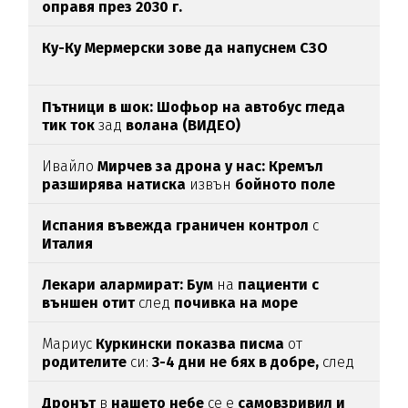
оправя през 2030 г.
Ку-Ку Мермерски зове да напуснем СЗО
Пътници в шок: Шофьор на автобус гледа
тик ток
зад
волана (ВИДЕО)
Ивайло
Мирчев за дрона у нас: Кремъл
разширява натиска
извън
бойното поле
Испания въвежда граничен контрол
с
Италия
Лекари алармират: Бум
на
пациенти с
външен отит
след
почивка на море
Мариус
Куркински показва писма
от
родителите
си:
3-4 дни не бях в добре,
след
като ги
прочетох
Дронът
в
нашето небе
се е
самовзривил и