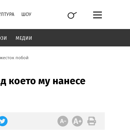
УЛТУРА
ШОУ
ОЗИ
МЕДИИ
 жесток побой
ед което му нанесе