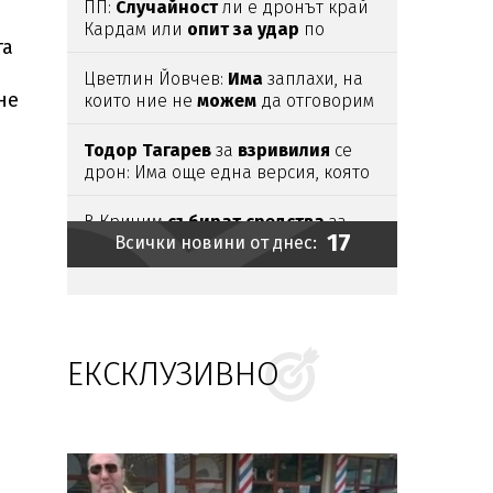
ПП:
Случайност
ли е дронът край
Кардам или
опит
за
удар
по
та
критична инфраструктура?
Цветлин Йовчев:
Има
заплахи, на
не
които ние не
можем
да отговорим
адекватно
Тодор
Тагарев
за
взривилия
се
дрон: Има още една версия, която
не трябва да
изключваме
В Кричим
събират
средства
за
17
Всички новини от днес:
съдебните дела на семейството на
убития
Георги
Кузев
Трима
загинали
и
девет
ранени
при
руски
атаки
в Източна
Украйна
ЕКСКЛУЗИВНО
Карциномът
на
Джо
Байдън
е дал
разсейки
Зеленски:
Путин
се готви да
мобилизира
още
стотици
хиляди
руснаци