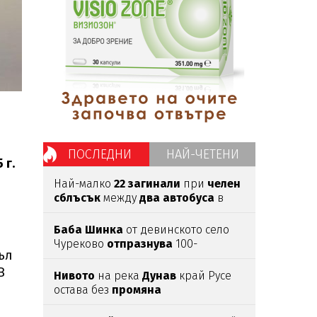
ПОСЛЕДНИ
НАЙ-ЧЕТЕНИ
 г.
Най-малко
22
загинали
при
челен
сблъсък
между
два
автобуса
в
Нигер
Баба
Шинка
от девинското село
Чуреково
отпразнува
100-
ъл
годишен
юбилей
В
Нивото
на река
Дунав
край Русе
остава без
промяна