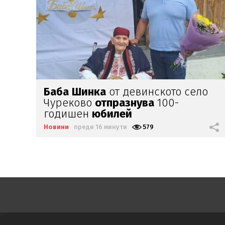
Баба
Шинка
от девинското село
Чуреково
отпразнува
100-
годишен
юбилей
Новини
преди 16 минути
579