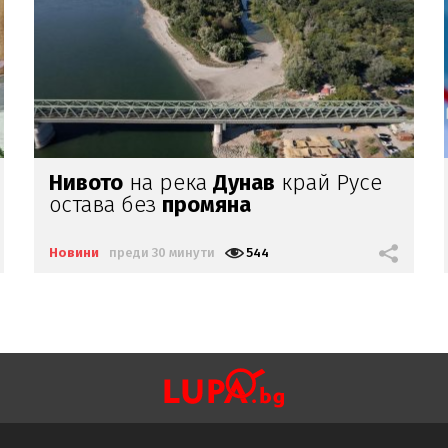
Нивото
на река
Дунав
край Русе
остава без
промяна
Новини
преди 30 минути
544