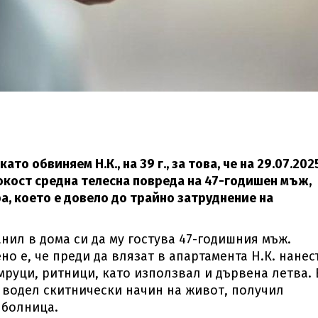
 обвиняем Н.К., на 39 г., за това, че на 29.07.2025
токост средна телесна повреда на 47-годишен мъж,
а, което е довело до трайно затруднение на
канил в дома си да му гостува 47-годишния мъж.
но е, че преди да влязат в апартамента Н.К. нанес
руци, ритници, като използвал и дървена летва. 
о водел скитнически начин на живот, получил
в болница.