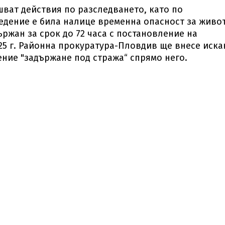
ват действия по разследването, като по
едение е била налице временна опасност за живо
ържан за срок до 72 часа с постановление на
25 г. Районна прокуратура-Пловдив ще внесе иска
ение "задържане под стража“ спрямо него.