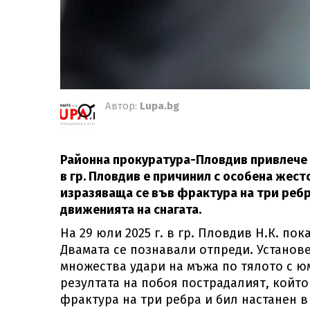
Автор:
Lupa.bg
Районна прокуратура-Пловдив привлече като
в гр. Пловдив е причинил с особена жес
изразяваща се във фрактура на три ребр
движенията на снагата.
На 29 юли 2025 г. в гр. Пловдив Н.К. по
Двамата се познавали отпреди. Установе
множества удари на мъжа по тялото с юм
резултата на побоя пострадалият, койт
фрактура на три ребра и бил настанен 