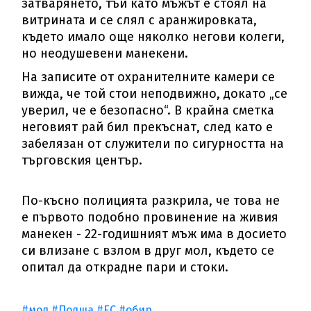
затварянето, тъй като мъжът е стоял на
витрината и се слял с аранжировката,
където имало още няколко негови колеги,
но неодушевени манекени.
На записите от охранителните камери се
вижда, че той стои неподвижно, докато „се
уверил, че е безопасно“. В крайна сметка
неговият рай бил прекъснат, след като е
забелязан от служители по сигурността на
търговския център.
По-късно полицията разкрила, че това не
е първото подобно провинение на живия
манекен - 22-годишният мъж има в досието
си влизане с взлом в друг мол, където се
опитал да открадне пари и стоки.
#мол
#Полша
#ЕС
#обир