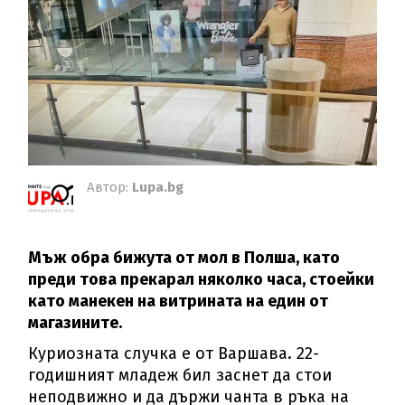
Автор:
Lupa.bg
Мъж обра бижута от мол в Полша, като
преди това прекарал няколко часа, стоейки
като манекен на витрината на един от
магазините.
Куриозната случка е от Варшава. 22-
годишният младеж бил заснет да стои
неподвижно и да държи чанта в ръка на