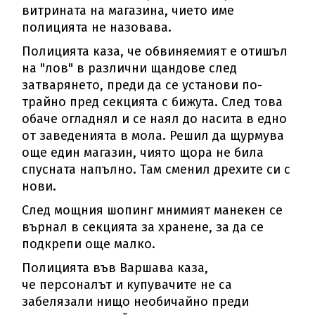
витрината на магазина, чието име
полицията не назовава.
Полицията каза, че обвиняемият е отишъл
на "лов" в различни щандове след
затварянето, преди да се установи по-
трайно пред секцията с бижута. След това
обаче огладнял и се наял до насита в едно
от заведенията в мола. Решил да щурмува
още един магазин, чиято щора не била
спусната напълно. Там сменил дрехите си с
нови.
След мощния шопинг мнимият манекен се
върнал в секцията за хранене, за да се
подкрепи още малко.
Полицията във Варшава каза,
че персоналът и купувачите не са
забелязали нищо необичайно преди