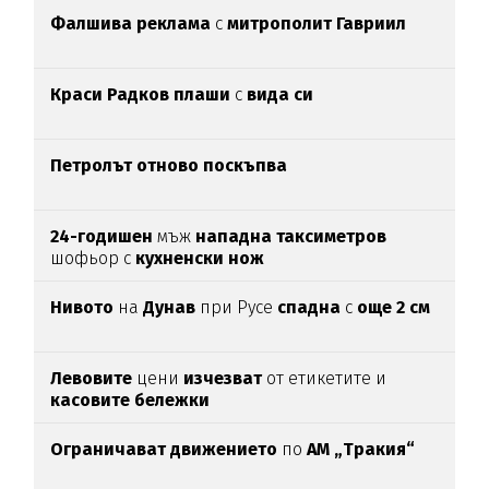
Фалшива реклама
с
митрополит Гавриил
Краси Радков плаши
с
вида си
Петролът отново поскъпва
24-годишен
мъж
нападна таксиметров
шофьор с
кухненски нож
Нивото
на
Дунав
при Русе
спадна
с
още 2 см
Левовите
цени
изчезват
от етикетите и
касовите бележки
Ограничават движението
по
АМ „Тракия“