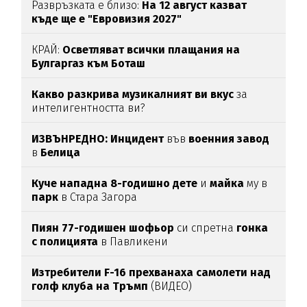
Развръзката е близо:
На 12 август казват
къде ще е "Евровизия 2027"
КРАЙ:
Осветляват всички плащания на
Булгаргаз към Боташ
Какво разкрива музикалният ви вкус
за
интелигентността ви?
ИЗВЪНРЕДНО: Инцидент
във
военния
завод
в
Белица
Куче нападна 8-годишно дете
и
майка
му в
парк
в Стара Загора
Пиян 77-годишен шофьор
си спретна
гонка
с полицията
в Павликени
Изтребители F-16 прехванаха самолети над
голф клуба на Тръмп
(ВИДЕО)