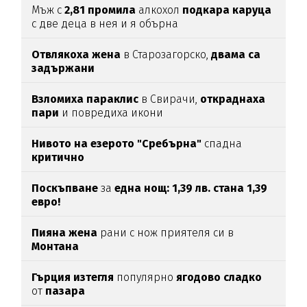
Мъж с
2,81
промила
алкохол
подкара
каруца
с две деца в нея и я обърна
Отвлякоха жена
в Старозагорско,
двама са
задържани
Взломиха
параклис
в Свирачи,
откраднаха
пари
и повредиха икони
Нивото на езерото "Сребърна"
спадна
критично
Поскъпване
за
една нощ: 1,39 лв. стана 1,39
евро!
Пияна жена
рани с нож приятеля си в
Монтана
Гърция изтегля
популярно
ягодово сладко
от
пазара