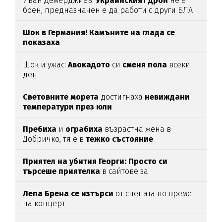
Иван Демерджиев:
Украинският
дрон
не е
боен, предназначен е да работи с други БЛА
Шок в Германия! Камъните на глада се
показаха
Шок и ужас:
Авокадото
си
сменя пола
всеки
ден
Световните морета
достигнаха
невиждани
температури през юли
Пребиха
и
ограбиха
възрастна жена в
Добричко, тя е в
тежко
състояние
Приятел на убития Георги: Просто си
търсеше приятелка
в сайтове за
запознанства, нищо повече
Лепа Брена се изтърси
от сцената по време
на концерт