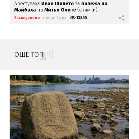
Арестуваха
Иван Шилето
за
палежа на
Майбаха
на
Митьо Очите
(снимки)
Ексклузивно
преди 2 дни
13855
ОЩЕ ТОП