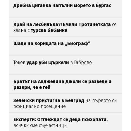
Дребна циганка напълни морето в Бургас
Край на лесбилъка?!
Емили Тротинетката
се
хвана с
турска бабанка
Шаде на корицата на „Биограф“
Токов
удар уби щъркели
в Габрово
Братът на Анджелина Джоли се разведе и
разкри, че е гей
Зеленски пристигна в Белград
на първото си
официално посещение
Експерти: Отглеждат се деца психопати,
всички сме съучастници