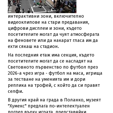
интерактивни зони, включително
видеоклипове на стари предавания,
цифрови дисплеи и зони, където
посетителите могат да чуят атмосферата
на феновете или да накарат гласа им да
ехти сякаш на стадион.
На последния етаж има секция, където
посетителите могат да се насладят на
Световното първенство по футбол през
2026-а чрез игра - футбол на маса, игрища
за тестване на уменията им и дори
реплика на трофей, с който да си правят
селфи.
В другия край на града в Поланко, музеят
"Хумекс" предлага по-интелектуален
поглед върху играта, представяйки