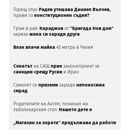
Горещ слух:
Радев утешава Даниел Вълчев,
прави го
конституционен съдия?
Гръм в рая:
Караджов
от
"Бригада Нов дом"
заряза
жена си заради друга
Влак влачи майка
45 метра в Чехия
Сенатът
на САЩ
прие
законопроект за
санкции срещу Русия
и Иран
Самолет се
приземи
заради
непоносима
смрад
Родителите на Ангел, починал на
зъболекарския стол:
Нашето дете е
интоксикирано
с препарат, който е
антидотът
на
упойката
„Магазин за хората"
продължава да работи