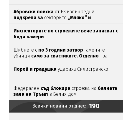
Абровски поиска
от ЕК извънредна
подкрепа за
секторите
„Мляко“ и
„Свиневъдство“
Инспекторите по строежите вече записват с
боди камери
Шибнете с
по 3 години затвор
гамените
убийци
само за свастиките. Отделно
- за
убийството
Порой и градушка
удариха Силистренско
Федерален
съд блокира
строежа на
балната
зала на Тръмп
в Белия дом
190
Всички новини от днес: