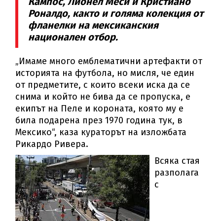
Кампос, Лионел Меси и Кристиано
Роналдо, както и голяма колекция от
фланелки на мексиканския
национален отбор.
„Имаме много емблематични артефакти от
историята на футбола, но мисля, че един
от предметите, с които всеки иска да се
снима и който не бива да се пропуска, е
екипът на Пеле и короната, която му е
била подарена през 1970 година тук, в
Мексико“, каза кураторът на изложбата
Рикардо Ривера.
Всяка стая
разполага
с