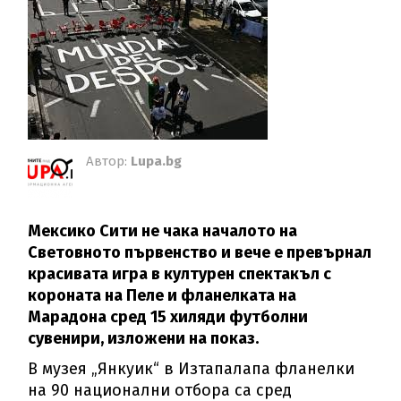
Автор:
Lupa.bg
Мексико Сити не чака началото на
Световното първенство и вече е превърнал
красивата игра в културен спектакъл с
короната на Пеле и фланелката на
Марадона сред 15 хиляди футболни
сувенири, изложени на показ.
В музея „Янкуик“ в Изтапалапа фланелки
на 90 национални отбора са сред