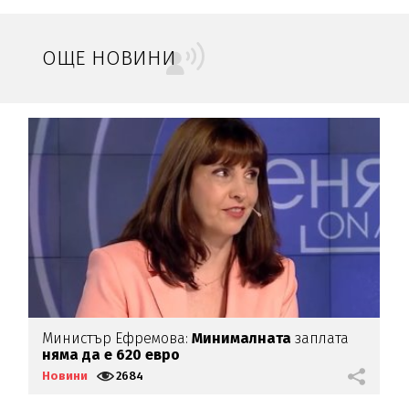
ОЩЕ НОВИНИ
Министър Ефремова:
Минималната
заплата
Б
няма да е 620 евро
Д
Новини
2684
Н