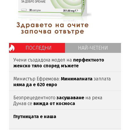
ПОСЛЕДНИ
НАЙ-ЧЕТЕНИ
Учени създадоха модел на
перфектното
женско тяло според мъжете
Министър Ефремова:
Минималната
заплата
няма да е 620 евро
Безпрецедентното
засушаване
на река
Дунав се
вижда от космоса
Глутницата е наша