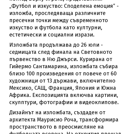
„Футбол и изкуство: Споделена емоция“ -
изложба, проследяваща различните
пресечни точки между съвременното
изкуство и футбола като културни,
естетически и социални изрази.
Изложбата продължава до 26 юли -
седмицата след финала на Световното
първенство в Ню Джърси. Курирана от
Гийермо Сантамарина, изложбата събира
близо 100 произведения от повече от 60
художници от 13 държави, включително
Мексико, САЩ, Франция, Япония и Южна
Африка. Експозицията включва картини,
скулптури, фотографии и видеоклипове.
Дизайнът на изложбата, създаден от
архитекта Маурисио Роча, трансформира
пространството в преосмисляне на