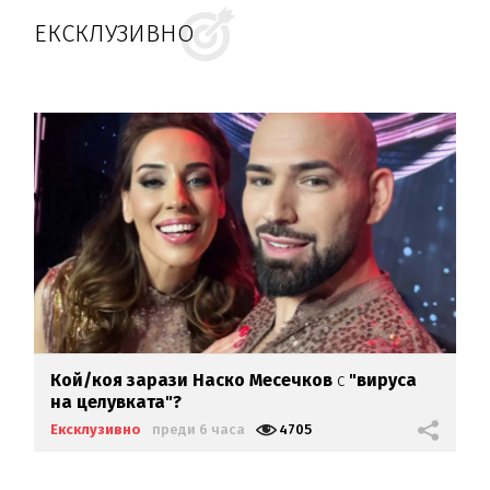
ЕКСКЛУЗИВНО
Кой/коя зарази
Наско Месечков
с
"вируса
на целувката"?
Ексклузивно
преди 6 часа
4705