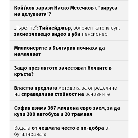
Кой/коя зарази
Наско Месечков
с
"вируса
на целувката"?
„Търся те“:
Тийнейджър,
облечен като клоун,
засне зловещо видео и уби
пенсионер
Милионерите в България почнаха да
намаляват
Защо през лятото зачестяват болките в
кръста?
Властта предлага
методика за определяне
на
справедлива стойност на
основните
храни
София взима 367 милиона евро заем, за да
купи 200 автобуса и 20 трамвая
Водата
от чешмата често е по-добра
от
бутилираната