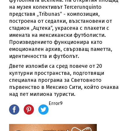
футболната вселена. На открития площад
на музея колективът Tercerunquinto
представя „Tribunas“ - композиция,
построена от седалки, възстановени от
стадион „Ацтека“, украсена с плакети с
имената на мексикански футболисти.
Произведението функционира като
емоционален архив, свързващ паметта,
идентичността и футболът.
Двете изложби са сред повече от 20
културни пространства, подготвящи
специална програма за Световното
първенство в Мексико Сити, който очаква
над пет милиона туристи.
Error9