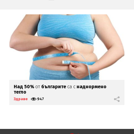
Над 50%
от
българите
са с
наднормено
З
тегло
Здраве
947
З