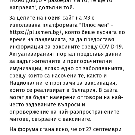
тяхно добро – разберат ли го, те ще го
направят“, допълни той.
За целите на новия сайт на МЗ е
използвана платформата "Плюс мен" -
https://plusmen.bg/, която беше пусната по
време на пандемията, за да предоставя
информация за ваксините срещу COVID-19.
Актуализираният портал представя данни
за задължителните и препоръчителни
имунизации, всяко едно от заболяванията,
срещу които са насочени те, както и
Националните програми за ваксинация,
които се реализират в България. В сайта
могат да бъдат намерени отговори на най-
често задаваните въпроси и
опровержение на най-разпространените
митове, свързани с ваксините.
На форума стана ясно, че от 27 септември