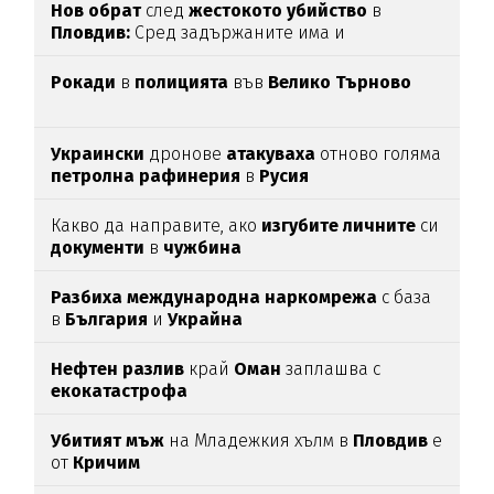
Нов обрат
след
жестокото убийство
в
Пловдив:
Сред задържаните има и
непълнолетни
Рокади
в
полицията
във
Велико Търново
Украински
дронове
атакуваха
отново голяма
петролна рафинерия
в
Русия
Какво да направите, ако
изгубите личните
си
документи
в
чужбина
Разбиха международна наркомрежа
с база
в
България
и
Украйна
Нефтен разлив
край
Оман
заплашва с
екокатастрофа
Убитият мъж
на Младежкия хълм в
Пловдив
е
от
Кричим