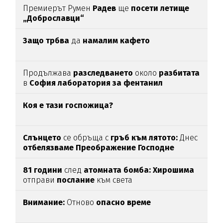
Премиерът Румен
Радев
ще
посети летище
„Доброславци“
Защо трбва
да
намалим кафето
Продължава
разследването
около
разбитата
в
София лаборатория за фентанил
Коя е тази госпожица?
Слънцето
се обръща с
гръб към лятото:
Днес
отбелязваме
Преображение Господне
81 години
след
атомната бомба: Хирошима
отправи
послание
към света
Внимание:
Отново
опасно време