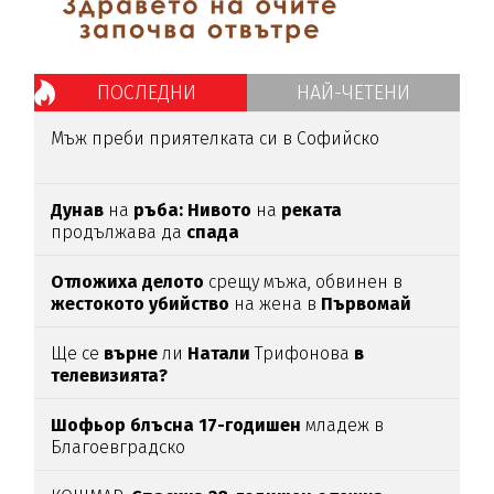
ПОСЛЕДНИ
НАЙ-ЧЕТЕНИ
Мъж преби приятелката си в Софийско
Дунав
на
ръба: Нивото
на
реката
продължава да
спада
Отложиха делото
срещу мъжа, обвинен в
жестокото убийство
на жена в
Първомай
Ще се
върне
ли
Натали
Трифонова
в
телевизията?
Шофьор блъсна 17-годишен
младеж в
Благоевградско