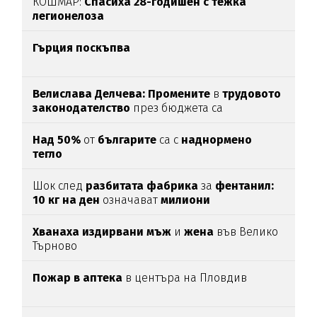
КОШМАР:
Спасиха 28-годишен с тежка
легионелоза
Гърция поскъпва
Велислава Делчева: Промените
в
трудовото
законодателство
през бюджета са
злоупотреба със законодателна техника
Над 50%
от
българите
са с
наднормено
тегло
Шок след
разбитата фабрика
за
фентанил:
10 кг на ден
означават
милиони
смъртоносни дози
Хванаха издирвани мъж
и
жена
във Велико
Търново
Пожар в аптека
в центъра на Пловдив