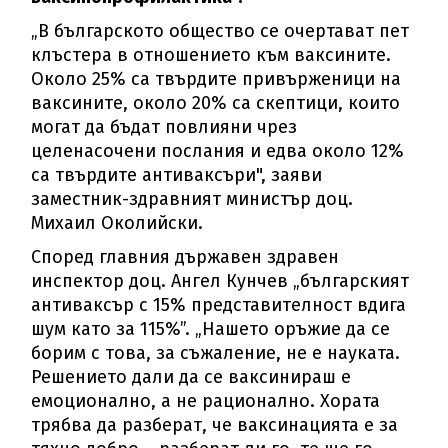
„В българското общество се очертават пет
клъстера в отношението към ваксините.
Около 25% са твърдите привърженици на
ваксините, около 20% са скептици, които
могат да бъдат повлияни чрез
целенасочени послания и едва около 12%
са твърдите антиваксъри", заяви
заместник-здравният министър доц.
Михаил Околийски.
Според главния държавен здравен
инспектор доц. Ангел Кунчев „българският
антиваксър с 15% представителност вдига
шум като за 115%”. „Нашето оръжие да се
борим с това, за съжаление, не е науката.
Решението дали да се ваксинираш е
емоционално, а не рационално. Хората
трябва да разберат, че ваксинацията е за