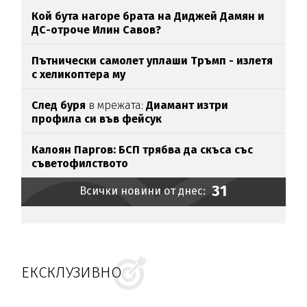
Кой бута нагоре брата на Диджей Дамян и
ДС-отроче Илин Савов?
Пътнически самолет уплаши Тръмп - излетя
с хеликоптера му
След буря
в мрежата:
Диамант изтри
профила си във фейсук
Калоян Паргов: БСП трябва да скъса със
съветофилството
31
Всички новини от днес:
ЕКСКЛУЗИВНО