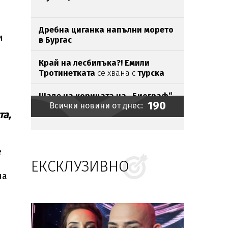
Дребна циганка напълни морето
и
в Бургас
Край на лесбилъка?!
Емили
Тротинетката
се хвана с
турска
бабанка
Шаде на корицата на „Биограф“
190
Всички новини от днес:
та,
Токов
удар уби щъркели
в Габрово
е
ЕКСКЛУЗИВНО
Братът на Анджелина Джоли се
разведе и разкри, че е гей
на
Зеленски пристигна в Белград
на
първото си официално посещение