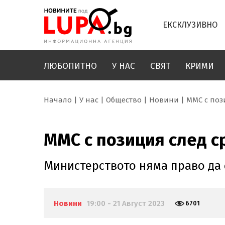
ЕКСКЛУЗИВНО
ЛЮБОПИТНО
У НАС
СВЯТ
КРИМИ
Начало
У нас
Общество
Новини
ММС с поз
ММС с позиция след с
Министерството няма право да с
Новини
19:00 - 21 Август 2023
6701