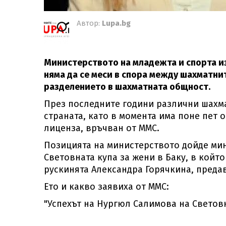
Автор:
Lupa.bg
Министерството на младежта и спорта из
няма да се меси в спора между шахматни
разделението в шахматната общност.
През последните години различни шахма
страната, като в момента има поне пет 
лиценза, връчван от ММС.
Позицията на министерството дойде ми
Световната купа за жени в Баку, в койт
рускинята Александра Горячкина, предав
Ето и какво заявиха от ММС:
"Успехът на Нургюл Салимова на Световн