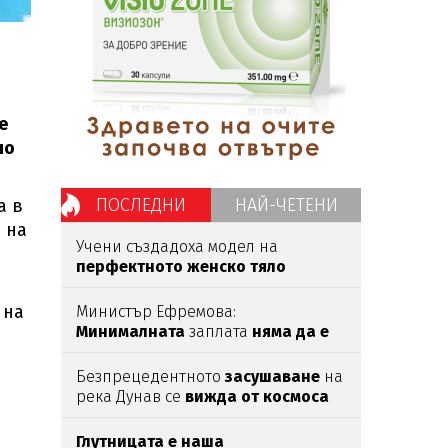
е
но
ПОСЛЕДНИ
НАЙ-ЧЕТЕНИ
а в
 на
Учени създадоха модел на
перфектното женско тяло
според мъжете
 на
Министър Ефремова:
Минималната
заплата
няма да е
620 евро
Безпрецедентното
засушаване
на
река Дунав се
вижда от космоса
Глутницата е наша