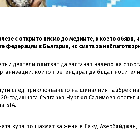
лезе с открито писмо до медиите, в което обяви, ч
те федерации в България, но смята за неблаготвор
тни деятели опитват да застанат начело на спорт
организации, които претендират да бъдат носители
нути след приключването на финалния тайбрек на
о 20-годишната българка Нургюл Салимова отстъпи
а БТА.
ата купа по шахмат за жени в Баку, Азербайджан,