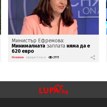
Безпрецедентното
засушаване
на
река Дунав се
вижда от космоса
Новини
преди 3 часа
1650