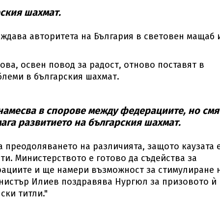
ския шахмат.
рждава авторитета на България в световен мащаб 
ва, освен повод за радост, отново поставят в
леми в българския шахмат.
намесва в спорове между федерациите, но смя
ага развитието на българския шахмат.
а преодоляването на различията, защото каузата 
ти. Министерството е готово да съдейства за
рациите и ще намери възможност за стимулиране 
инистър Илиев поздравява Нургюл за призовото ѝ
ски титли."