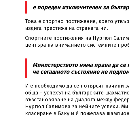
е пореден изключителен за българ
Това е спортно постижение, което утвъ
издига престижа на страната ни.
Спортните постижения на Нургюл Салимо
центъра на вниманието системните проб
Министерството няма права да се 
че сегашното състояние не подпом
И е необходимо да се потърсят начини з
обща – успехът на българските шахматис
възстановяване на диалога между феде
Нургюл Салимова за нейните успехи. М
класиране в Баку и ѝ пожелава шампион