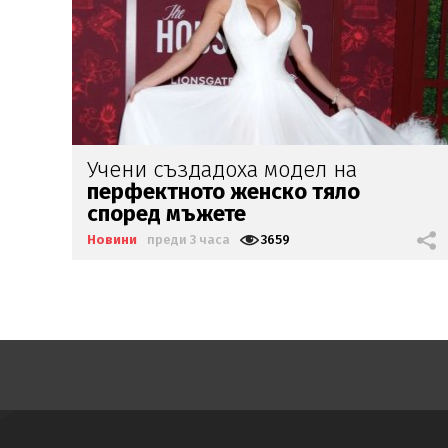
Министър Ефремова:
Минималната
заплата
няма да е
620 евро
Новини
преди 3 часа
2111