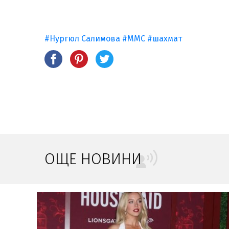
#Нургюл Салимова
#ММС
#шахмат
ОЩЕ НОВИНИ