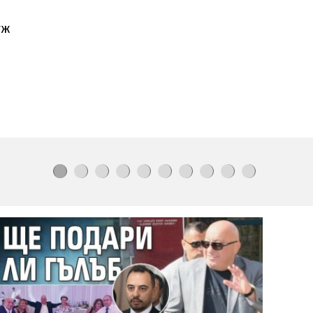
Външно предупреди:
В
Куба вече
е опасно, не пътувайте!
уж
Проф.Кантарджиев: Пазете
се от
комарите
и
полово предаваните
инфекции
Бомба взриви микробус
край
сирийската столица
Ясни
са
ергените
от
"Ергенът:
Любов в рая"
Евакуираха
столичен
мол
Кой е
аксесоарът
на
лято 2026