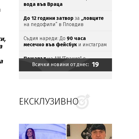
вода във Враца
и
До 12 години затвор
за
„ловците
на педофили” в Пловдив
и,
Съдия нареди: До
90 часа
месечно във фейсбук
и инстаграм
а
за
непълнолетни
Пожарът
на АМ "Тракия" е
а
19
Всички новини от днес:
овладян,
но
не
и
локализиран
Прокуратурата поема
случая със
сваленото от автобус момче
със
специални потребности
ЕКСКЛУЗИВНО
Жертвите
на
мълнии
в Индия
достигнаха
20 души
Тръмп ограничи „родилния
туризъм”