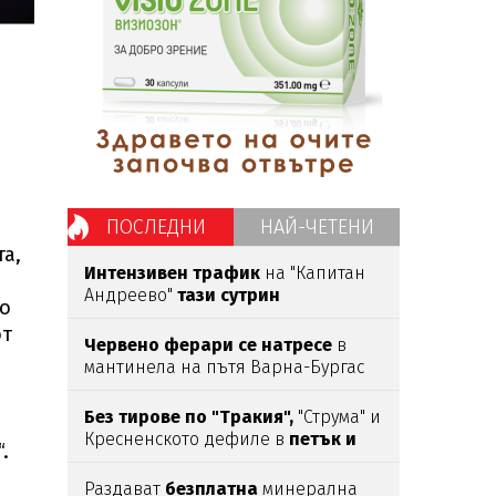
ПОСЛЕДНИ
НАЙ-ЧЕТЕНИ
а,
Интензивен трафик
на "Капитан
Андреево"
тази сутрин
мо
от
Червено ферари се натресе
в
мантинела на пътя Варна-Бургас
Без тирове по "Тракия",
"Струма" и
Кресненското дефиле в
петък и
.
неделя
Раздават
безплатна
минерална