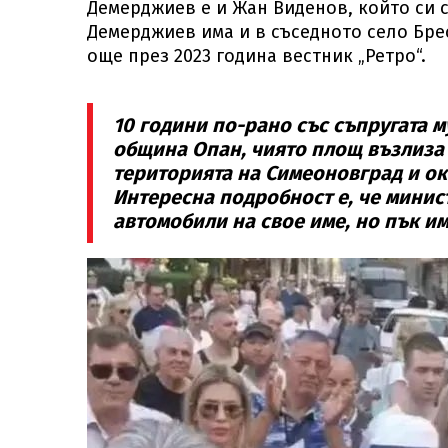
Демерджиев е и Жан Виденов, който си 
Демерджиев има и в съседното село Брес
още през 2023 година вестник „Ретро“.
10 години по-рано със съпругата м
община Опан, чиято площ възлиза н
територията на Симеоновград и око
Интересна подробност е, че минис
автомобили на свое име, но пък им