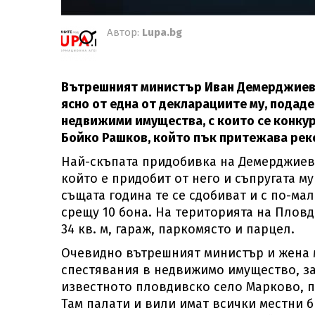
Автор:
Lupa.bg
Вътрешният министър Иван Демерджиев и
ясно от една от декларациите му, подаде
недвижими имущества, с които се конку
Бойко Рашков, който пък притежава реко
Най-скъпата придобивка на Демерджиев 
който е придобит от него и съпругата му
същата година те се сдобиват и с по-мал
срещу 10 бона. На територията на Плов
34 кв. м, гараж, паркомясто и парцел.
Очевидно вътрешният министър и жена 
спестявания в недвижимо имущество, защ
известното пловдивско село Марково, пр
Там палати и вили имат всички местни б