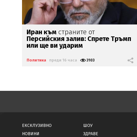
ПБ гради ударно местни
мп
структури
Политика
преди 18 часа
2408
ЕКСКЛУЗИВНО
ШОУ
НОВИНИ
ЗДРАВЕ