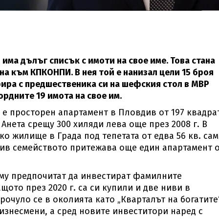
ма дълъг списък с имоти на свое име. Това стана
на към КПКОНПИ. В нея той е нанизал цели 15 броя
рира с предшественика си на шефския стол в МВР
рдните 19 имота на свое им.
е просторен апартамент в Пловдив от 197 квадрат
 Анета срещу 300 хиляди лева още през 2008 г. В
ко жилище в Града под тепетата от едва 56 кв. са
див семейството притежава още един апартамент 
му предпочитат да инвестират фамилните
ото през 2020 г. са си купили и две ниви в
очуло се в околията като „Кварталът на богатите“
изнесмени, а сред новите инвеститори наред с