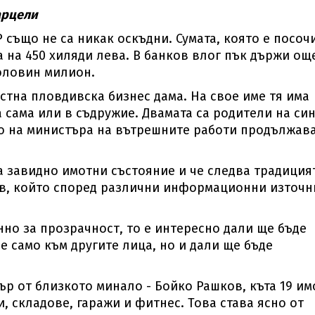
арцели
също не са никак оскъдни. Сумата, която е посоч
 на 450 хиляди лева. В банков влог пък държи ощ
половин милион.
естна пловдивска бизнес дама. На свое име тя има
сама или в съдружие. Двамата са родители на син
то на министъра на вътрешните работи продължава
а завидно имотни състояние и че следва традиция
в, който според различни информационни източ
но за прозрачност, то е интересно дали ще бъде
 само към другите лица, но и дали ще бъде
ър от близкото минало - Бойко Рашков, къта 19 им
, складове, гаражи и фитнес. Това става ясно от