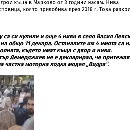
строи къща в Марково от 3 години насам. Нива
товица, която придобива през 2018 г. Това разкр
у са си купили и още 4 ниви в село Васил Левск
а общо 11 декара. Останалите им 4 имота са н
лията, където имат къща с двор и ниви.
тър Демерджиев не е декларирал, че притежав
а частна моторна лодка модел „Видра“.