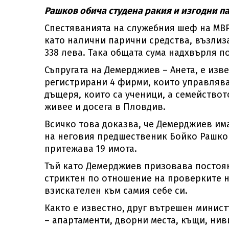
Рашков обича студена ракия и изгодни п
Спестяванията на служебния шеф на МВР 
като налични парични средства, възлиза
338 лева. Така общата сума надхвърля 
Съпругата на Демерджиев – Анета, е изв
регистрирани 4 фирми, които управлява 
дъщеря, които са ученици, а семейство
живее и досега в Пловдив.
Всичко това доказва, че Демерджиев им
на неговия предшественик Бойко Рашко
притежава 19 имота.
Тъй като Демерджиев призовава постоян
стриктен по отношение на проверките не
взискателен към самия себе си.
Както е известно, друг вътрешен минист
– апартаменти, дворни места, къщи, ниви