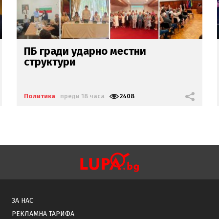
Ще подари ли Гълъб
Пловдивския панаир
на Гергов?
Политика
преди 18 часа
4128
ЗА НАС
РЕКЛАМНА ТАРИФА