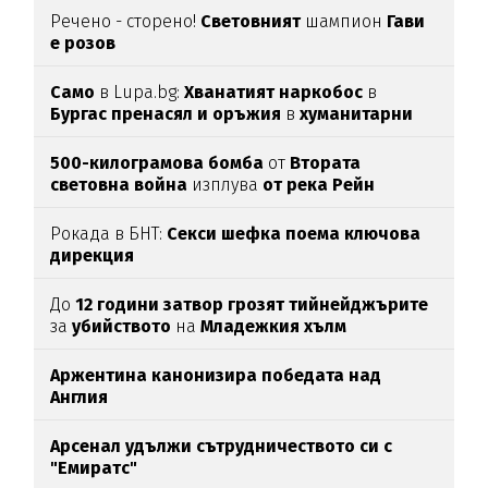
Речено - сторено!
Световният
шампион
Гави
е розов
Само
в Lupa.bg:
Хванатият наркобос
в
Бургас пренасял и оръжия
в
хуманитарни
пратки
за
Украйна
500-килограмова бомба
от
Втората
световна война
изплува
от река Рейн
Рокада в БНТ:
Секси шефка поема ключова
дирекция
До
12 години затвор грозят тийнейджърите
за
убийството
на
Младежкия хълм
Аржентина канонизира победата над
Англия
Арсенал удължи сътрудничеството си с
"Емиратс"