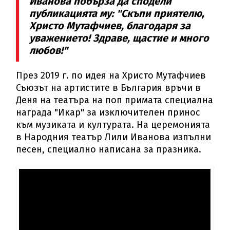
Иванова побърза да сподели
публикацията му: "Скъпи приятелю,
Христо Мутафчиев, благодаря за
уважението! Здраве, щастие и много
любов!"
През 2019 г. по идея на Христо Мутафчиев
Съюзът на артистите в България връчи в
Деня на театъра на поп примата специална
награда "Икар" за изключителен принос
към музиката и културата. На церемонията
в Народния театър Лили Иванова изпълни
песен, специално написана за празника.