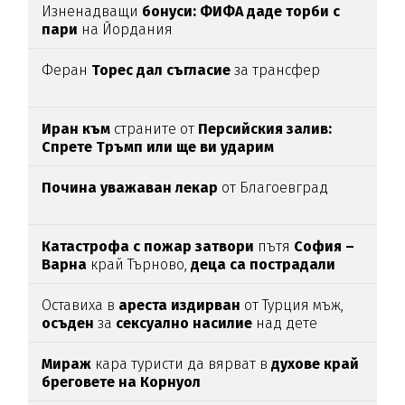
Изненадващи
бонуси:
ФИФА даде торби с
пари
на Йордания
Феран
Торес дал съгласие
за трансфер
Иран към
страните от
Персийския залив:
Спрете Тръмп или ще ви ударим
Почина уважаван лекар
от Благоевград
Катастрофа с пожар затвори
пътя
София –
Варна
край Търново,
деца са пострадали
Оставиха в
ареста
издирван
от Турция мъж,
осъден
за
сексуално
насилие
над дете
Мираж
кара туристи да вярват в
духове край
бреговете на Корнуол