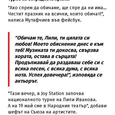
"Ако спрем да обичаме, ще спре да ни има…
Честит празник на всички, които обичат!",
написа Мутафчиев във фейсбук.
"Обичам те, Лили, ти цялата си
любов! Моето обяснение днес е към
теб! Музиката ти докосва, свързва
хората, остава в сърцата!
Продължавай да раздаваш себе си с
всяка песен, с всяка дума, с всяка
нота. Успех довечера!", изповяда се
актьорът.
"Тази вечер, в Joy Station започва
националното турне на Лили Иванова.
А на 19 май сме в Народния театър", добави
шефът на Съюза на артистите.