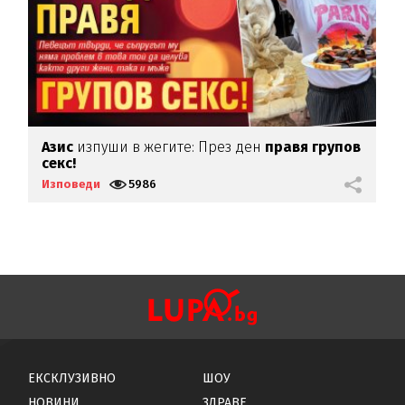
Азис
изпуши в жегите: През ден
правя групов
П
секс!
в
Изповеди
5986
И
ЕКСКЛУЗИВНО
ШОУ
НОВИНИ
ЗДРАВЕ