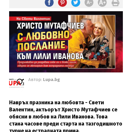
Автор:
Lupa.bg
Навръх празника на любовта - Свети
Валентин, актьорът Христо Мутафчиев се
обясни в любов на Лили Иванова. Това
стана часове преди старта на тазгодишното
турне на естрадната прима.