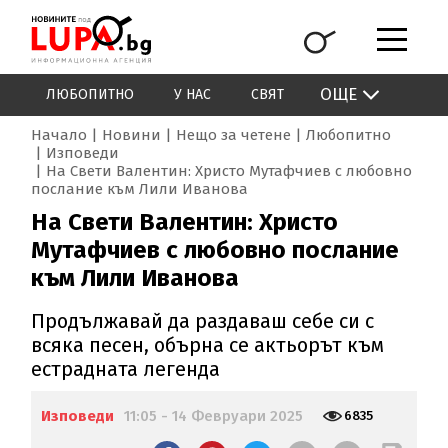
ОЩЕ
ЛЮБОПИТНО
У НАС
СВЯТ
Начало
Новини
Нещо за четене
Любопитно
Изповеди
На Свети Валентин: Христо Мутафчиев с любовно
послание към Лили Иванова
На Свети Валентин: Христо
Мутафчиев с любовно послание
към Лили Иванова
Продължавай да раздаваш себе си с
всяка песен, обърна се актьорът към
естрадната легенда
Изповеди
11:05 - 14 Февруари 2025
6835