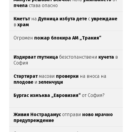
пчела
става опасно
Кметът
на
Дупница избута дете
с
увреждане
в
храм
Огромен
пожар блокира АМ „Тракия“
Издирват глутница
безстопанствени
кучета
в
София
Стартират
масови
проверки
на вноса на
плодове
и
зеленчуци
Бургас измъква „Евровизия“
от София?
Живия Нострадамус
отправи
ново мрачно
предупреждение