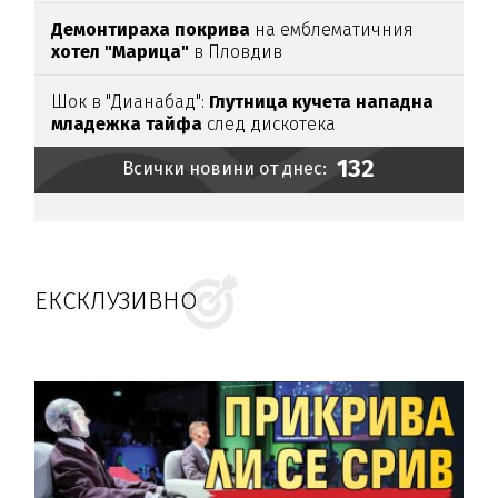
Демонтираха покрива
на емблематичния
хотел "Марица"
в Пловдив
Шок в "Дианабад":
Глутница кучета нападна
младежка тайфа
след дискотека
132
Всички новини от днес:
ЕКСКЛУЗИВНО