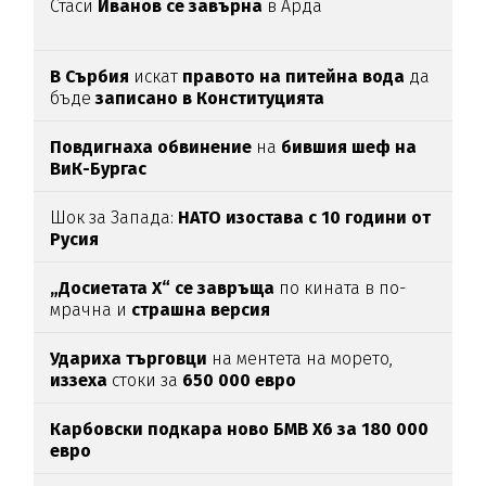
Стаси
Иванов се завърна
в Арда
В Сърбия
искат
правото на питейна вода
да
бъде
записано в Конституцията
Повдигнаха обвинение
на
бившия шеф на
ВиК-Бургас
Шок за Запада:
НАТО изостава с 10 години от
Русия
„Досиетата Х“ се завръща
по кината в по-
мрачна и
страшна версия
Удариха
търговци
на ментета на морето,
иззеха
стоки за
650
000
евро
Карбовски подкара ново БМВ Х6 за 180 000
евро