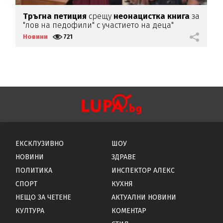
Тръгна
петиция
срещу
неонацистка
книга
за
Ш
"лов на педофили" с участието на деца"
с
Новини
721
Н
ЕКСКЛУЗИВНО
ШОУ
НОВИНИ
ЗДРАВЕ
ПОЛИТИКА
ИНСПЕКТОР АЛЕКС
СПОРТ
КУХНЯ
НЕЩО ЗА ЧЕТЕНЕ
АКТУАЛНИ НОВИНИ
КУЛТУРА
КОМЕНТАР