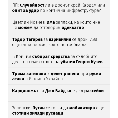
ПП:
Случайност
ли е дронът край Кардам или
опит
за
удар
по критична инфраструктура?
Цветлин Йовчев:
Има
заплахи, на които ние
не
можем
да отговорим
адекватно
Тодор
Тагарев
за
взривилия
се дрон: Има
още една версия, която не трябва да
изключваме
В Кричим
събират
средства
за съдебните
дела на семейството на
убития
Георги
Кузев
Трима
загинали
и
девет
ранени
при
руски
атаки
в Източна Украйна
Карциномът
на
Джо
Байдън
е дал
разсейки
Зеленски:
Путин
се готви да
мобилизира
още
стотици
хиляди
руснаци