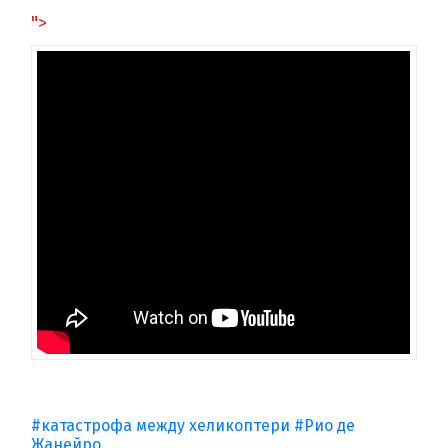
">
#катастрофа между хеликоптери
#Рио де
Жанейро