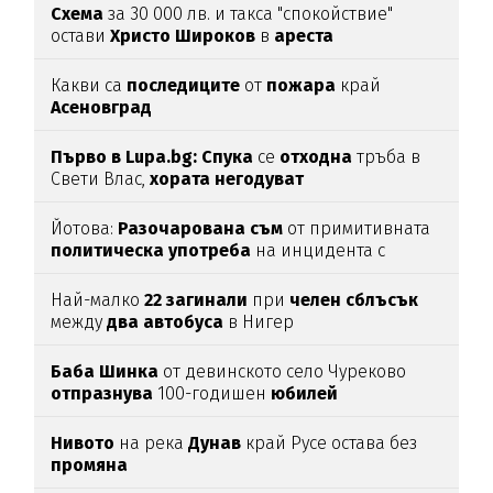
Схема
за 30 000 лв. и такса "спокойствие"
остави
Христо
Широков
в
ареста
Какви са
последиците
от
пожара
край
Асеновград
Първо в Lupa.bg: Спука
се
отходна
тръба в
Свети Влас,
хората
негодуват
Йотова:
Разочарована
съм
от примитивната
политическа
употреба
на инцидента с
дрона
Най-малко
22
загинали
при
челен
сблъсък
между
два
автобуса
в Нигер
Баба
Шинка
от девинското село Чуреково
отпразнува
100-годишен
юбилей
Нивото
на река
Дунав
край Русе остава без
промяна