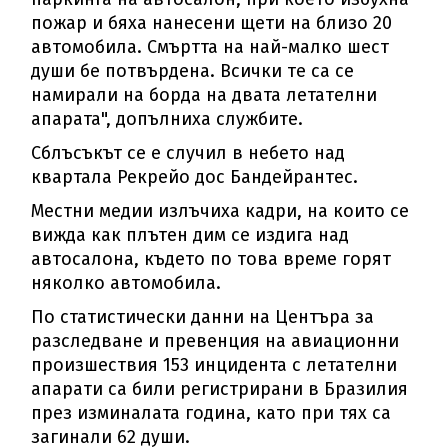
пожар и бяха нанесени щети на близо 20
автомобила. Смъртта на най-малко шест
души бе потвърдена. Всички те са се
намирали на борда на двата летателни
апарата", допълниха службите.
Сблъсъкът се е случил в небето над
квартала Рекрейо дос Бандейрантес.
Местни медии излъчиха кадри, на които се
вижда как плътен дим се издига над
автосалона, където по това време горят
няколко автомобила.
По статистически данни на Центъра за
разследване и превенция на авиационни
произшествия 153 инцидента с летателни
апарати са били регистрирани в Бразилия
през изминалата година, като при тях са
загинали 62 души.