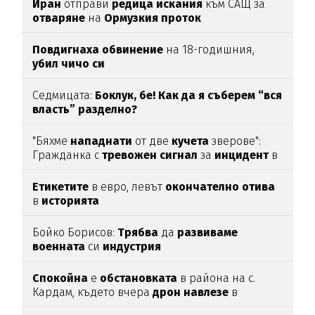
Иран
отправи
редица
искания
към САЩ за
отваряне
на
Ормузкия
проток
Повдигнаха
обвинение
на 18-годишния,
убил
чичо
си
Седмицата:
Боклук, бе! Как да я съберем “вся
власть” разделно?
"Бяхме
нападнати
от две
кучета
зверове":
Гражданка с
тревожен
сигнал
за
инцидент
в
Благоевград
Етикетите
в евро, левът
окончателно
отива
в
историята
Бойко Борисов:
Трябва
да
развиваме
военната
си
индустрия
Спокойна
е
обстановката
в района на с.
Кардам, където вчера
дрон
навлезе
в
българското
въздушно
пространство