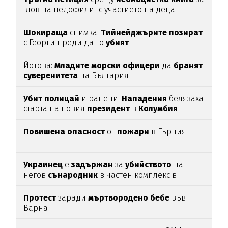
"лов на педофили" с участието на деца"
Шокираща
снимка:
Тийнейджърите
позират
с Георги преди да го
убият
Йотова:
Младите
морски
офицери
да
бранят
суверенитета
на България
Убит
полицай
и ранени:
Нападения
белязаха
старта на новия
президент
в
Колумбия
Повишена
опасност
от
пожари
в Гърция
Украинец
е
задържан
за
убийството
на
негов
сънародник
в частен комплекс в
община
Несебър
Протест
заради
мъртвородено
бебе
във
Варна