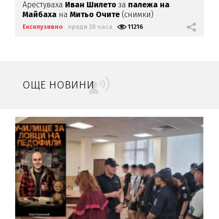
Арестуваха
Иван Шилето
за
палежа на
Майбаха
на
Митьо Очите
(снимки)
Ексклузивно
преди 20 часа
11216
ОЩЕ НОВИНИ