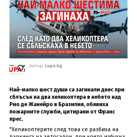
Автор:
Lupa.bg
Най-малко шест души са загинали днес при
сблъсък на два хеликоптера в небето над
Рио де Жанейро в Бразилия, обявиха
пожарните служби, цитирани от Франс
прес.
"Хеликоптерите след това се разбиха на
паркинга на автосалон, при което избухна