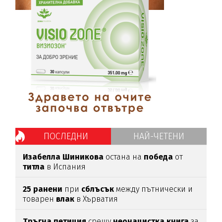
ПОСЛЕДНИ
НАЙ-ЧЕТЕНИ
Изабелла
Шиникова
остана на
победа
от
титла
в Испания
25
ранени
при
сблъсък
между пътнически и
товарен
влак
в Хърватия
Тръгна
петиция
срещу
неонацистка
книга
за