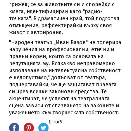
грижещ се за животните си и спорейки с
кмета, идентифициран като "радио-
точката". В драматичен край, той подготвя
отмъщение, рефлектирайки върху своя
живот с автоирония.
"Народен театър „Иван Вазов" не толерира
нарушения на професионални, етични и
правни норми, които са основата на
репутацията му. Всякакво неправомерно
използване на интелектуална собственост
е недопустимо," допълват от театъра,
подчертавайки, че ще защитават правата
си чрез всички законови средства. Те
акцентират, че успехът на театралната
сцена зависи от спазването на законите и
уважението към творческата собственост.
Error9