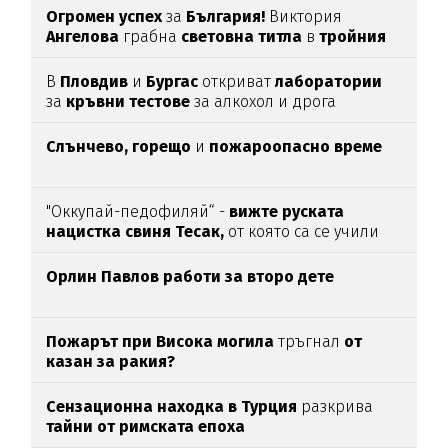
Огромен успех
за
България!
Виктория
Ангелова
грабна
световна титла
в
тройния
скок
В
Пловдив
и
Бургас
откриват
лаборатории
за
кръвни тестове
за алкохол и дрога
Слънчево, горещо
и
пожароопасно време
"Оккупай-педофиляй“ -
вижте руската
нацистка свиня Тесак,
от която са се учили
нашите изродчета
Орлин Павлов работи за второ дете
Пожарът при Висока могила
тръгнал
от
казан за ракия?
Сензационна находка в Турция
разкрива
тайни от римската епоха