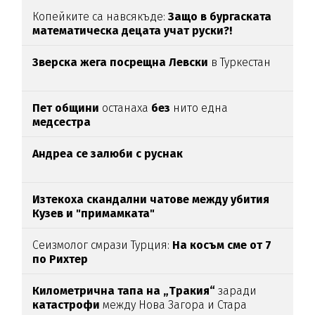
Копейките са навсякъде:
Защо в бургаската
математическа децата учат руски?!
Зверска жега посрещна Левски
в Туркестан
Пет общини
останаха
без
нито една
медсестра
Андреа се залюби с руснак
Изтекоха скандални чатове между убития
Кузев и "примамката"
Сеизмолог смрази Турция:
На косъм сме от 7
по Рихтер
Километрична тапа на „Тракия“
заради
катастрофи
между Нова Загора и Стара