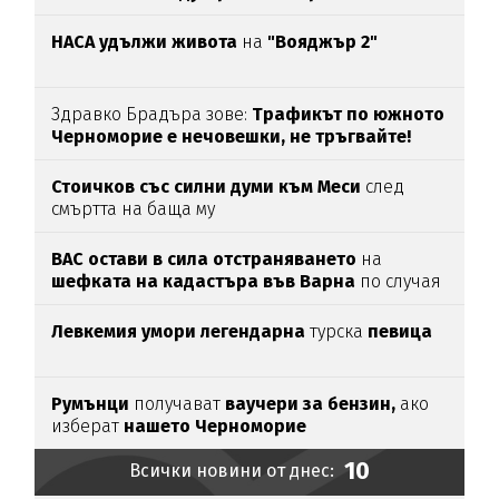
НАСА удължи живота
на
"Вояджър 2"
Здравко Брадъра зове:
Трафикът по южното
Черноморие е нечовешки, не тръгвайте!
(ВИДЕО)
Стоичков със силни думи към Меси
след
смъртта на баща му
ВАС остави в сила отстраняването
на
шефката на кадастъра във Варна
по случая
„Баба Алино“
Левкемия умори легендарна
турска
певица
Румънци
получават
ваучери за бензин,
ако
изберат
нашето Черноморие
10
Всички новини от днес: