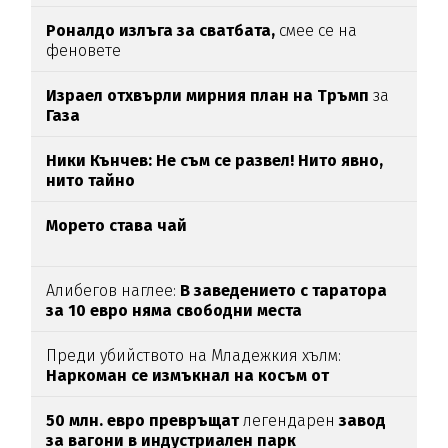
Загора
Роналдо излъга за сватбата,
смее се на
феновете
Израел отхвърли мирния план на Тръмп
за
Газа
Ники Кънчев: Не съм се развел! Нито явно,
нито тайно
Морето става чай
Алибегов наглее:
В заведението с таратора
за 10 евро няма свободни места
Преди убийството на Младежкия хълм:
Наркоман се измъкнал на косъм от
"ловците на педофили"
50 млн. евро превръщат
легендарен
завод
за вагони в индустриален парк