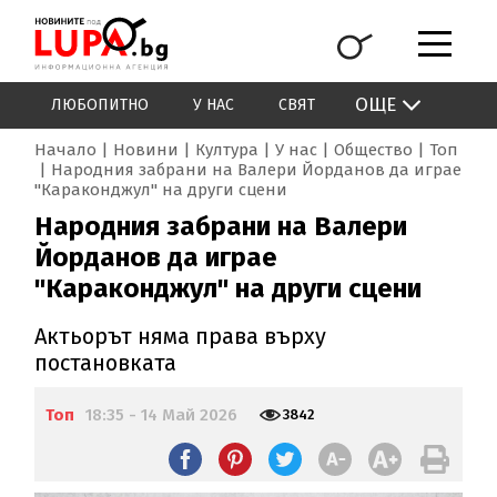
ОЩЕ
ЛЮБОПИТНО
У НАС
СВЯТ
Начало
Новини
Култура
У нас
Общество
Топ
Народния забрани на Валери Йорданов да играе
"Караконджул" на други сцени
Народния забрани на Валери
Йорданов да играе
"Караконджул" на други сцени
Актьорът няма права върху
постановката
Топ
18:35 - 14 Май 2026
3842