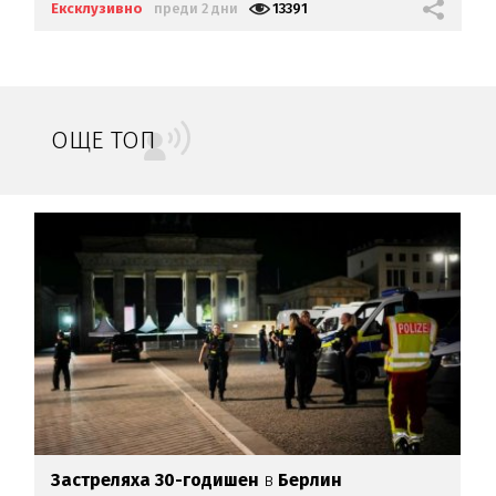
Ексклузивно
преди 2 дни
13391
ОЩЕ ТОП
Застреляха 30-годишен
в
Берлин
О