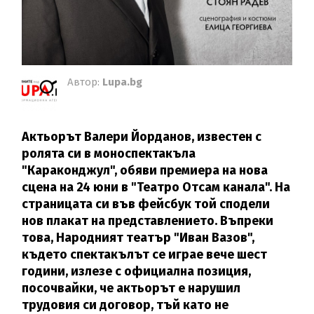
Автор:
Lupa.bg
Актьорът Валери Йорданов, известен с
ролята си в моноспектакъла
"Караконджул", обяви премиера на нова
сцена на 24 юни в "Театро Отсам канала". На
страницата си във фейсбук той сподели
нов плакат на представлението. Въпреки
това, Народният театър "Иван Вазов",
където спектакълът се играе вече шест
години, излезе с официална позиция,
посочвайки, че актьорът е нарушил
трудовия си договор, тъй като не