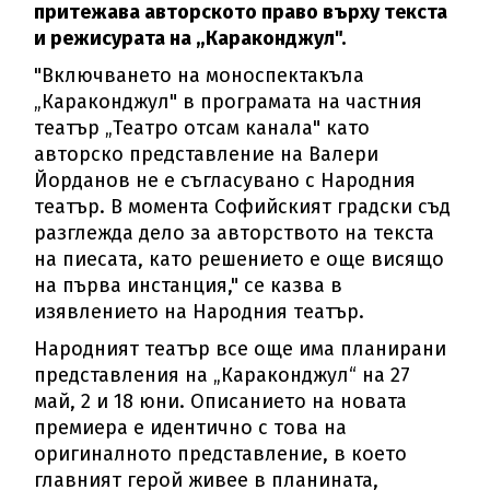
притежава авторското право върху текста
и режисурата на „Караконджул".
"Включването на моноспектакъла
„Караконджул" в програмата на частния
театър „Театро отсам канала" като
авторско представление на Валери
Йорданов не е съгласувано с Народния
театър. В момента Софийският градски съд
разглежда дело за авторството на текста
на пиесата, като решението е още висящо
на първа инстанция," се казва в
изявлението на Народния театър.
Народният театър все още има планирани
представления на „Караконджул“ на 27
май, 2 и 18 юни. Описанието на новата
премиера е идентично с това на
оригиналното представление, в което
главният герой живее в планината,