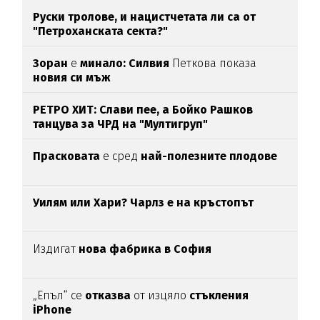
Руски тролове, и нацистчетата ли са от
"Петроханската секта?"
Зоран
е
минало: Силвия
Петкова показа
новия си мъж
РЕТРО ХИТ: Слави пее, а Бойко Рашков
танцува за ЧРД на "Мултигруп"
Прасковата
е сред
най-полезните плодове
Уилям или Хари? Чарлз е на кръстопът
Издигат
нова фабрика в София
„Епъл“ се
отказва
от изцяло
стъкления
iPhone