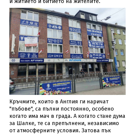
и житието и битието на жителите.
Кръчмите, които в Англия ги наричат
"пъбове", са пълни постоянно, особено
когато има мач в града. А когато стане дума
за Шалке, те са препълнени, независимо
от атмосферните условия. Затова пък