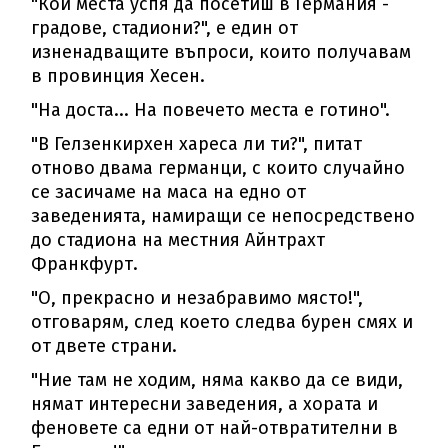
"Кои места успя да посетиш в Германия -
градове, стадиони?", е един от
изненадващите въпроси, които получавам
в провинция Хесен.
"На доста... На повечето места е готино".
"В Гелзенкирхен хареса ли ти?", питат
отново двама германци, с които случайно
се засичаме на маса на едно от
заведенията, намиращи се непосредствено
до стадиона на местния Айнтрахт
Франкфурт.
"О, прекрасно и незабравимо място!",
отговарям, след което следва бурен смях и
от двете страни.
"Ние там не ходим, няма какво да се види,
нямат интересни заведения, а хората и
феновете са едни от най-отвратителни в