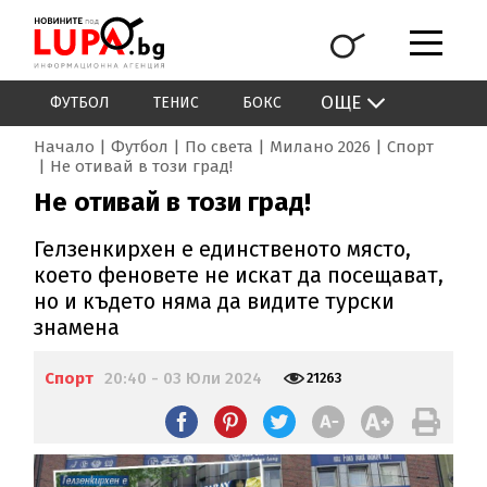
ОЩЕ
ФУТБОЛ
ТЕНИС
БОКС
Начало
Футбол
По света
Милано 2026
Спорт
Не отивай в този град!
Не отивай в този град!
Гелзенкирхен е единственото място,
което феновете не искат да посещават,
но и където няма да видите турски
знамена
Спорт
20:40 - 03 Юли 2024
21263