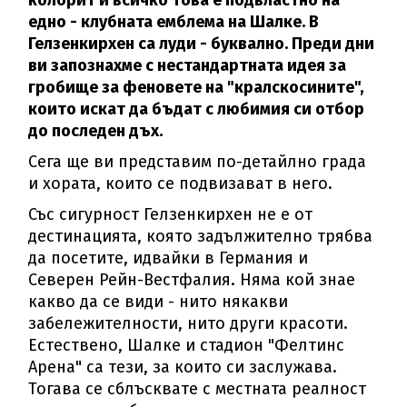
колорит и всичко това е подвластно на
едно - клубната емблема на Шалке. В
Гелзенкирхен са луди - буквално. Преди дни
ви запознахме с нестандартната идея за
гробище за феновете на "кралскосините",
които искат да бъдат с любимия си отбор
до последен дъх.
Сега ще ви представим по-детайлно града
и хората, които се подвизават в него.
Със сигурност Гелзенкирхен не е от
дестинацията, която задължително трябва
да посетите, идвайки в Германия и
Северен Рейн-Вестфалия. Няма кой знае
какво да се види - нито някакви
забележителности, нито други красоти.
Естествено, Шалке и стадион "Фелтинс
Арена" са тези, за които си заслужава.
Тогава се сблъсквате с местната реалност