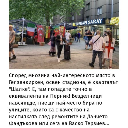
Според мнозина най-интересното място в
Гелзенкирхен, освен стадиона, е кварталът
"Шалке". Е, там попадате точно в
еквивалента на Перник! Безделници
навсякъде, пиещи най-често бира по
улиците, които са с качество на
настилката след ремонтите на Данчето
Фандъкова или сега на Васко Терзиев...