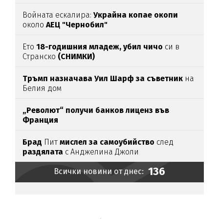
Войната ескалира:
Украйна копае окопи
около
АЕЦ "Чернобил"
Ето
18-годишния младеж, убил чичо
си в
Странско
(СНИМКИ)
Тръмп назначава Уил Шарф за съветник
на
Белия дом
„Револют“ получи банков лиценз във
Франция
Брад
Пит
мислел за самоубийство
след
раздялата
с Анджелина Джоли
136
Всички новини от днес: