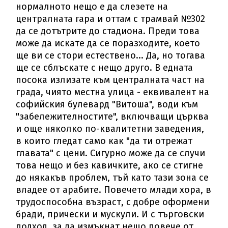
нормалното нещо е да слезете на
централната гара и оттам с трамвай №302
да се дотътрите до стадиона. Преди това
може да искате да се поразходите, което
ще ви се стори естествено... Да, но тогава
ще се сблъскате с нещо друго. В едната
посока излизате към централната част на
града, чиято местна улица - еквивалент на
софийския булевард "Витоша", води към
"забележителностите", включващи църква
и още няколко по-квалитетни заведения,
в които гледат само как "да ти отрежат
главата" с цени. Сигурно може да се случи
това нещо и без кавичките, ако се стигне
до някакъв проблем, тъй като тази зона се
владее от арабите. Повечето млади хора, в
трудоспособна възраст, с добре оформени
бради, прически и мускули. И с търговски
подход, за да измъкнат нещо повече от