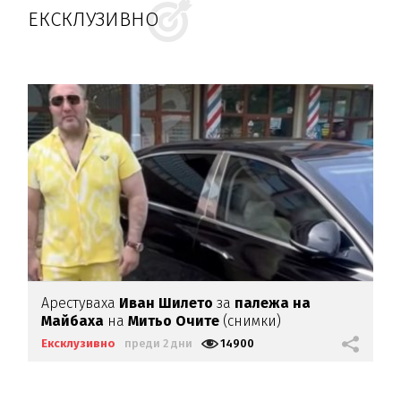
ЕКСКЛУЗИВНО
Арестуваха
Иван Шилето
за
палежа на
Майбаха
на
Митьо Очите
(снимки)
Ексклузивно
преди 2 дни
14900