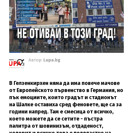
Автор:
Lupa.bg
В Гелзенкирхен няма да има повече мачове
от Европейското първенство в Германия, но
пък емоциите, които градът и стадионът
на Шалке оставиха сред феновете, ще са за
години напред. Там е смесица от всичко,
което можете да се сетите - пъстра
палитра от шовинизъм, отдаденост,