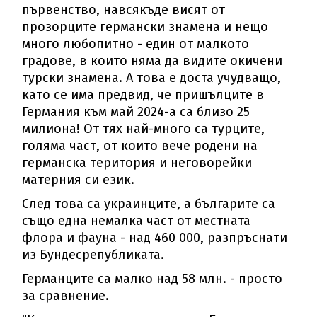
първенство, навсякъде висят от
прозорците германски знамена и нещо
много любопитно - един от малкото
градове, в които няма да видите окичени
турски знамена. А това е доста учудващо,
като се има предвид, че пришълците в
Германия към май 2024-а са близо 25
милиона! От тях най-много са турците,
голяма част, от които вече родени на
германска територия и неговорейки
матерния си език.
След това са украинците, а българите са
също една немалка част от местната
флора и фауна - над 460 000, разпръснати
из Бундесрепубликата.
Германците са малко над 58 млн. - просто
за сравнение.