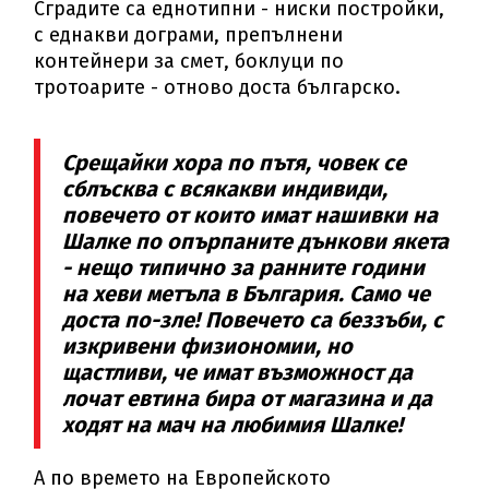
Сградите са еднотипни - ниски постройки,
с еднакви дограми, препълнени
контейнери за смет, боклуци по
тротоарите - отново доста българско.
Срещайки хора по пътя, човек се
сблъсква с всякакви индивиди,
повечето от които имат нашивки на
Шалке по опърпаните дънкови якета
- нещо типично за ранните години
на хеви метъла в България. Само че
доста по-зле! Повечето са беззъби, с
изкривени физиономии, но
щастливи, че имат възможност да
лочат евтина бира от магазина и да
ходят на мач на любимия Шалке!
А по времето на Европейското