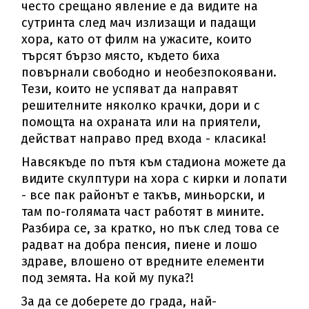
често срещано явление е да видите на
сутринта след мач излизащи и падащи
хора, като от филм на ужасите, които
търсят бързо място, където биха
повърнали свободно и необезпокоявани.
Тези, които не успяват да направят
решителните няколко крачки, дори и с
помощта на охраната или на приятели,
действат направо пред входа - класика!
Навсякъде по пътя към стадиона можете да
видите скулптури на хора с кирки и лопати
- все пак районът е такъв, миньорски, и
там по-голямата част работят в мините.
Разбира се, за кратко, но пък след това се
радват на добра пенсия, пиене и лошо
здраве, влошено от вредните елементи
под земята. На кой му пука?!
За да се доберете до града, най-