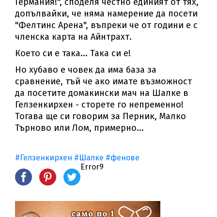
Германия!", споделя честно единият от тях,
допълвайки, че няма намерение да посети
"Фелтинс Арена", въпреки че от години е с
членска карта на Айнтрахт.
Което си е така... Така си е!
Но хубаво е човек да има база за
сравнение, тъй че ако имате възможност
да посетите домакински мач на Шалке в
Гелзенкирхен - сторете го непременно!
Тогава ще си говорим за Перник, Малко
Търново или Лом, примерно...
#Гелзенкирхен
#Шалке
#фенове
Error9