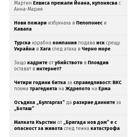
Мартин
Елвиса прежали Йоана, купонясва
с
Анна-Мария
Нови пожари
избухнаха в
Пелопонес
и
Кавала
Турска
корабна
компания
подава
иск
срещу
Украйна
в
Хага
след атака в
Черно море
Защо
кадрите
от
убийството
в
Пловдив
остават в
интернет?
Четири години битка
за
справедливост: ВКС
поема
трагедията
на
Ждрелото
на
Ерма
Осъдиха „Булгаргаз“
да
разкрие данните
за
„Боташ“
Малката Кърстин
от
„Бригада нов дом“ е с
опасност за живота
след тежка
катастрофа