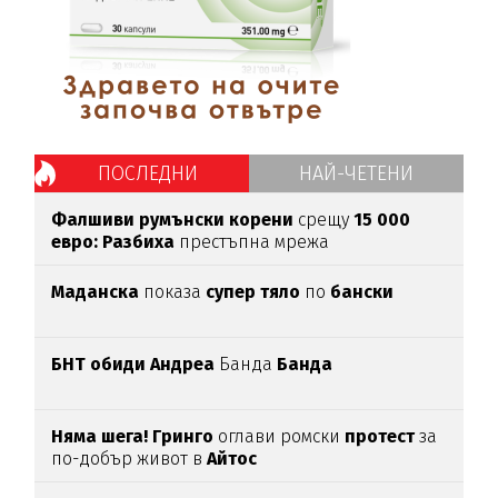
ПОСЛЕДНИ
НАЙ-ЧЕТЕНИ
Фалшиви румънски корени
срещу
15 000
евро: Разбиха
престъпна мрежа
Маданска
показа
супер тяло
по
бански
БНТ обиди Андреа
Банда
Банда
Няма шега! Гринго
оглави ромски
протест
за
по-добър живот в
Айтос