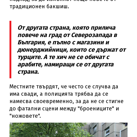
традиционен бакшиш.
От другата страна, която прилича
повече на град от Северозапада в
България, е пълно с магазини и
дюнерджийници, които се държат от
турците. А те хич не се обичат с
арабите, намиращи се от другата
страна.
Местните твърдят, че често се случва да
има свади, а полицията трябва да се
намесва своевременно, за да не се стигне
до фатални сцени между "броениците" и
"ножовете".