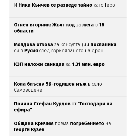
И
Ники Кънчев се разведе тайно
като Геро
Огнен вторник: Жълт код
за
жега
в
16
области
Молдова отзова
за консултации
посланика
си в
Русия
след взривяването на дрон
КЗП наложи санкции
за
1,31 млн. евро
Кола блъсна 59-годишен мъж
в село
Самоводене
Почина Стефан Курдов
от
"Господари на
ефира"
Община Кричим
поема
погребението
на
Георги Кузев