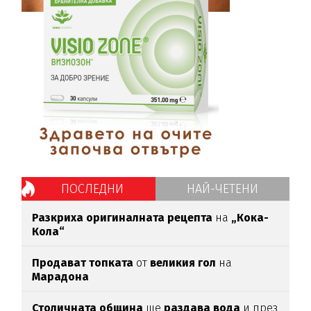
ПОСЛЕДНИ
НАЙ-ЧЕТЕНИ
Разкриха оригиналната рецепта
на
„Кока-
Кола“
Продават топката
от
великия гол
на
Марадона
Столичната община
ще
раздава вода
и през