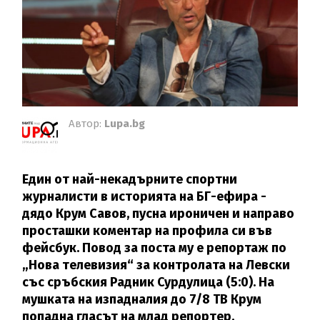
Автор:
Lupa.bg
Един от най-некадърните спортни
журналисти в историята на БГ-ефира -
дядо Крум Савов, пусна ироничен и направо
просташки коментар на профила си във
фейсбук. Повод за поста му е репортаж по
„Нова телевизия“ за контролата на Левски
със сръбския Радник Сурдулица (5:0). На
мушката на изпадналия до 7/8 ТВ Крум
попадна гласът на млад репортер.