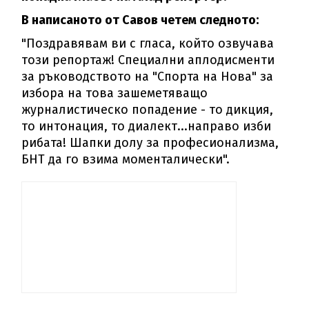
В написаното от Савов четем следното:
"Поздравявам ви с гласа, който озвучава
този репортаж! Специални аплодисменти
за ръководството на "Спорта на Нова" за
избора на това зашеметяващо
журналистическо попадение - то дикция,
то интонация, то диалект...направо изби
рибата! Шапки долу за професионализма,
БНТ да го взима моменталически".