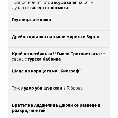
Безпрецедентното
засушаване
на река
Дунав се
вижда от космоса
Глутницата е наша
Дребна циганка напълни морето в Бургас
Край на лесбилъка?!
Емили Тротинетката
се
хвана с
турска бабанка
Шаде на корицата на „Биограф“
Токов
удар уби щъркели
в Габрово
Братът на Анджелина Джоли се разведе и
разкри, че е гей