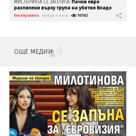
МИСТЕРИЯТА СЕ ЗАПЛИТА:
Пачки евро
разпилени върху трупа на убития Владо
Загатото
Ексклузивно
преди 4 часа
10102
ОЩЕ МЕДИИ