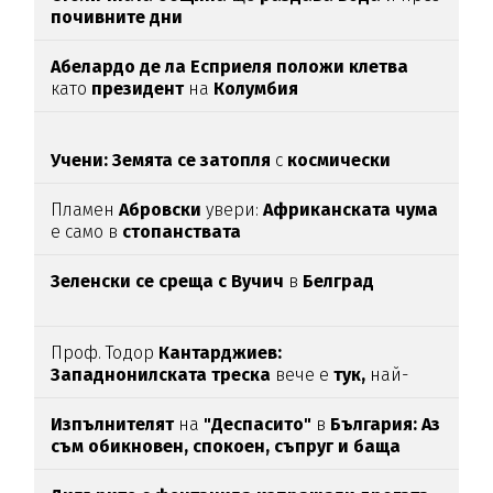
почивните дни
Абелардо де ла Есприеля положи клетва
като
президент
на
Колумбия
Учени: Земята се затопля
с
космически
темпове
Пламен
Абровски
увери:
Африканската чума
е само в
стопанствата
Зеленски се среща с Вучич
в
Белград
Проф. Тодор
Кантарджиев:
Западнонилската
треска
вече е
тук,
най-
опасна е за
хората над 60
Изпълнителят
на
"Деспасито"
в
България: Аз
съм обикновен, спокоен, съпруг и баща