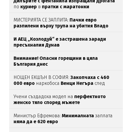
Дилърите с фентанила изпращали дрогата
по
куриер
в
пратки с маратонки
МИСТЕРИЯТА СЕ ЗАПЛИТА:
Пачки евро
разпилени върху трупа на убития Владо
Загатото
И АЕЦ „Козлодуй“ е застрашена заради
пресъхналия Дунав
Внимание! Опасни горещини в цяла
България днес
НОЩЕН ЕКШЪН В СОФИЯ:
Закопчаха с 460
000 евро
наркобоса
Венци Негъра
след
бясна гонка
Учени създадоха модел на
перфектното
женско тяло според мъжете
Министър Ефремова:
Минималната
заплата
няма да е 620 евро