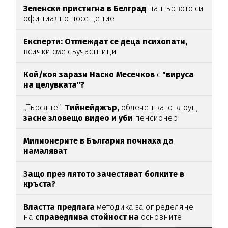
Зеленски пристигна в Белград
на първото си
официално посещение
Експерти: Отглеждат се деца психопати,
всички сме съучастници
Кой/коя зарази
Наско Месечков
с
"вируса
на целувката"?
„Търся те“:
Тийнейджър,
облечен като клоун,
засне зловещо видео и уби
пенсионер
Милионерите в България почнаха да
намаляват
Защо през лятото зачестяват болките в
кръста?
Властта предлага
методика за определяне
на
справедлива стойност на
основните
храни