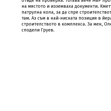
отиде на проверка. Тогава вече МВР пр
на мястото и изземваха документи. Кме
патрулна кола, за да спре строителствот
там. Аз съм в най-ниската позиция в йер
строителството в комплекса. За мен, Ол
сподели Груев.