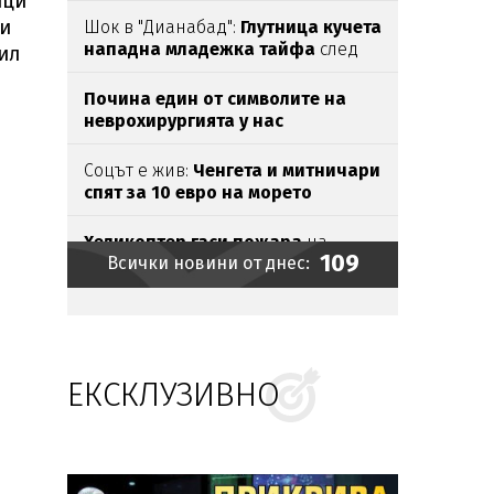
ици
ри
Шок в "Дианабад":
Глутница кучета
нападна младежка тайфа
след
дил
дискотека
Почина един от символите на
неврохирургията у нас
Соцът е жив:
Ченгета и митничари
спят за 10 евро на морето
(СНИМКИ)
Хеликоптер гаси пожара
на
109
Всички новини от днес:
"Тракия"
Членовете
за новия ВСС никнат
като гъби:
Предложиха
още един
прокурор
ЕКСКЛУЗИВНО
Спипаха
голямо количество
контрабандно злато и цигари
на
"Капитан Андреево"
До
800 милиарда
евро може да
загуби Европа
заради
жегите