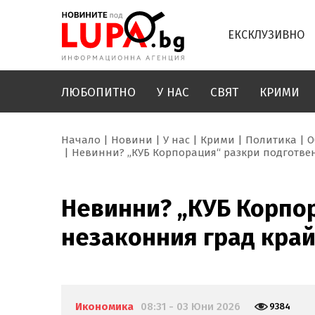
ЕКСКЛУЗИВНО
ЛЮБОПИТНО
У НАС
СВЯТ
КРИМИ
Начало
Новини
У нас
Крими
Политика
О
Невинни? „КУБ Корпорация“ разкри подготвен
Невинни? „КУБ Корпор
незаконния град край
Икономика
08:31 - 03 Юни 2026
9384