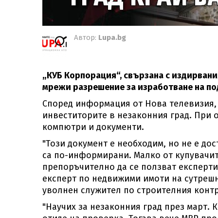
Автор:
Lupa.bg
„КУБ Корпорация“, свързана с издирвани
мрежи разрешение за изработване на под
Според информация от Нова телевизия, 
инвеститорите в незаконния град. При 
компютри и документи.
"Този документ е необходим, но не е до
са по-информирани. Малко от купувачите
препоръчително да се ползват експерти,
експерт по недвижими имоти на сутрешн
уволнен служител по строителния конт
"Научих за незаконния град през март. 