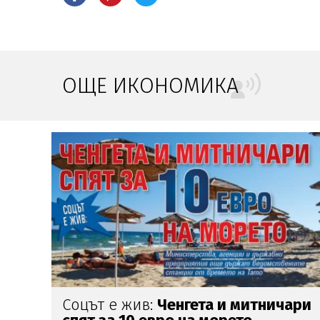
ОЩЕ ИКОНОМИКА
ари
Левчето изчезва
окончателно
в