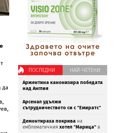
е
от
ПОСЛЕДНИ
НАЙ-ЧЕТЕНИ
Аржентина канонизира победата
а да
над Англия
в,
Арсенал удължи
сътрудничеството си с "Емиратс"
уев,
Демонтираха покрива
на
емблематичния
хотел "Марица"
в
Пловдив