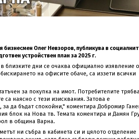
я бизнесмен Олег Невзоров, публикува в социалнит
готвен устройствен план за 2025 г.
в близките дни се очаква официално изявление 
обискирането на офисите обаче, са иззети всички
статъчен за покупка на имот. Потребителите трябв
 са наясно с тези изисквания. Затова е
 за да бъдат спокойни," коментира Добромир Гане
ия блок на Нова тв. Темата коментира и Дамян Гр
рол в община Варна.
Кметът ни събра в кабинета си и цялото отделение