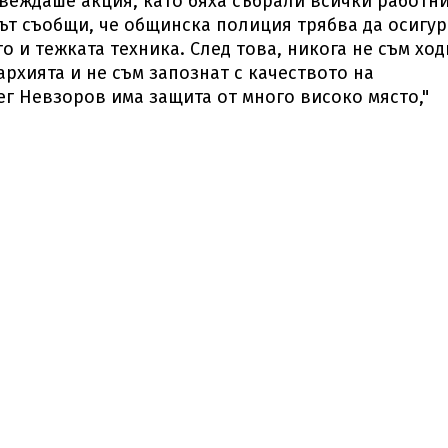
овеждаше акция, като бяха събрали всички работн
тът съобщи, че общинска полиция трябва да осигу
о и тежката техника. След това, никога не съм хо
архията и не съм запознат с качеството на
ег Невзоров има защита от много високо място,"