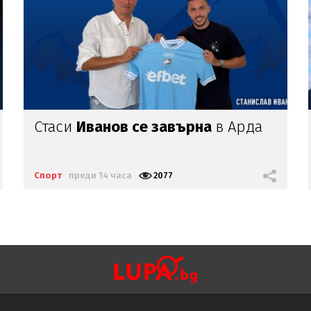
Изненадващи
бонуси:
ФИФА
даде торби с пари
на Йордания
Спорт
преди 14 часа
2289