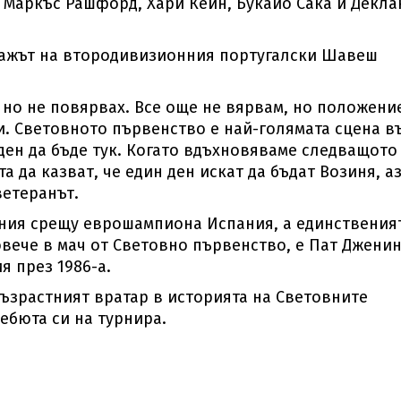
 Маркъс Рашфорд, Хари Кейн, Букайо Сака и Декла
стражът на втородивизионния португалски Шавеш
 но не повярвах. Все още не вярвам, но положени
ки. Световното първенство е най-голямата сцена в
 ден да бъде тук. Когато вдъхновяваме следващото
а да казват, че един ден искат да бъдат Возиня, а
ветеранът.
ния срещу еврошампиона Испания, а единствения
овече в мач от Световно първенство, е Пат Дженин
я през 1986-а.
възрастният вратар в историята на Световните
ебюта си на турнира.