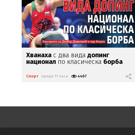
Стаси
Иванов се завърна
в Арда
Спорт
преди 14 часа
2077