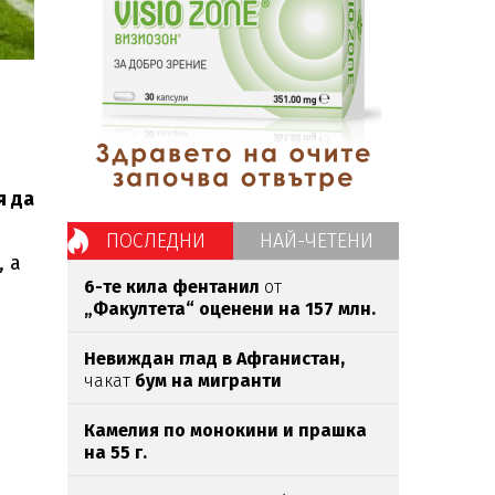
я да
ПОСЛЕДНИ
НАЙ-ЧЕТЕНИ
 а
6-те кила фентанил
от
„Факултета“ оценени на 157 млн.
евро
Невиждан глад в Афганистан,
чакат
бум на мигранти
Камелия по монокини и прашка
на 55 г.