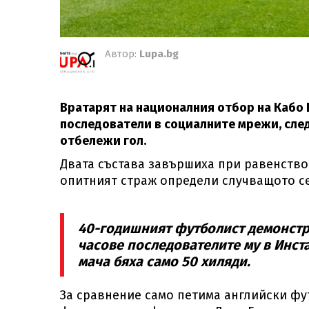
Автор:
Lupa.bg
Вратарят на националния отбор на Кабо 
последователи в социалните мрежи, след
отбележи гол.
Двата състава завършиха при равенство
опитният страж определи случващото се
40-годишният футболист демонстр
часове последователите му в Инст
мача бяха само 50 хиляди.
За сравнение само петима английски фу