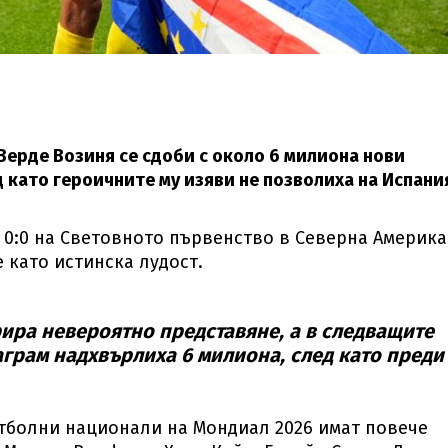
Верде Возиня се сдоби с около 6 милиона нови
 като героичните му изяви не позволиха на Испани
 0:0 на Световното първенство в Северна Америка,
 като истинска лудост.
ира невероятно представяне, а в следващите
аграм надхвърлиха 6 милиона, след като преди
тболни национали на Мондиал 2026 имат повече