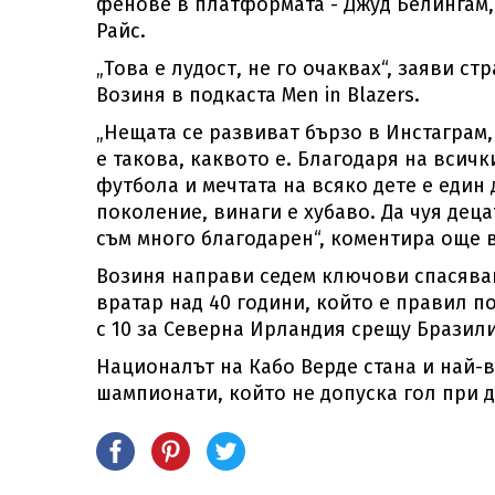
фенове в платформата - Джуд Белингам,
Райс.
„Това е лудост, не го очаквах“, заяви 
Возиня в подкаста Men in Blazers.
„Нещата се развиват бързо в Инстаграм,
е такова, каквото е. Благодаря на всич
футбола и мечтата на всяко дете е един
поколение, винаги е хубаво. Да чуя децат
съм много благодарен“, коментира още 
Возиня направи седем ключови спасява
вратар над 40 години, който е правил п
с 10 за Северна Ирландия срещу Бразили
Националът на Кабо Верде стана и най-
шампионати, който не допуска гол при д