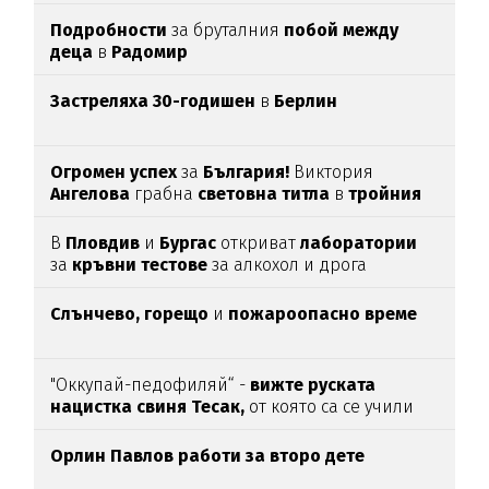
Подробности
за бруталния
побой между
деца
в
Радомир
Застреляха 30-годишен
в
Берлин
Огромен успех
за
България!
Виктория
Ангелова
грабна
световна титла
в
тройния
скок
В
Пловдив
и
Бургас
откриват
лаборатории
за
кръвни тестове
за алкохол и дрога
Слънчево, горещо
и
пожароопасно време
"Оккупай-педофиляй“ -
вижте руската
нацистка свиня Тесак,
от която са се учили
нашите изродчета
Орлин Павлов работи за второ дете