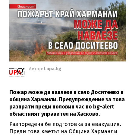
Автор:
Lupa.bg
Пожар може да навлезе в село Доситеево в
община Харманли. Предупреждение за това
разпрати преди половин час по bg-alert
областният управител на Хасково.
Разпоредена бе подготовка за евакуация.
Преди това кметът на Община Харманли