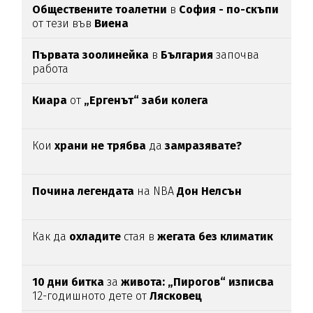
Обществените тоалетни
в
София - по-скъпи
от тези във
Виена
Първата зоолинейка
в
България
започва
работа
Киара
от
„Ергенът“ заби колега
Кои
храни не трябва
да
замразявате?
Почина легендата
на NBA
Дон Нелсън
Как да
охладите
стая в
жегата без климатик
10 дни битка
за
живота: „Пирогов“ изписва
12-годишното дете от
Лясковец