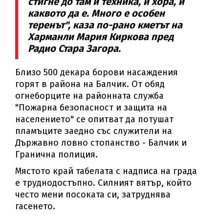
стигне до там и техника, и хора, и
каквото да е. Много е особен
теренът", каза по-рано кметът на
Харманли Мария Киркова пред
Радио Стара Загора.
Близо 500 декара борови насаждения
горят в района на Балчик. От обяд
огнеборците на районната служба
"Пожарна безопасност и защита на
населението" се опитват да потушат
пламъците заедно със служители на
Държавно ловно стопанство - Балчик и
Гранична полиция.
Мястото край табелата с надписа на града
е труднодостъпно. Силният вятър, който
често мени посоката си, затруднява
гасенето.