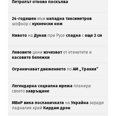
Петролът отново поскъпва
24-годишен
мъж
нападна таксиметров
шофьор с
кухненски нож
Нивото
на
Дунав
при Русе
спадна
с
още 2 см
Левовите
цени
изчезват
от етикетите и
касовите бележки
Ограничават движението
по
АМ „Тракия“
Легендарна социална мрежа
планира
своето
завръщане
МВнР вика посланичката
на
Украйна
заради
падналия край
Кардам дрон