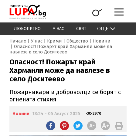
ОЩЕ
ЛЮБОПИТНО
У НАС
СВЯТ
Начало
У нас
Крими
Общество
Новини
Опасност! Пожарът край Харманли може да
навлезе в село Доситеево
Опасност! Пожарът край
Харманли може да навлезе в
село Доситеево
Пожарникари и доброволци се борят с
огнената стихия
Новини
18:24 - 05 Август 2025
2970