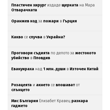
Пластичен хирург
издаде
щерката
на Мара
Отварачката
Оранжев код
за
пожари
в
Гърция
Какво
се
случва
в
Украйна?
Проговори съдията
по делото за
жестокото
убийство
в
Пловдив
Евакуираха
над
1 млн. души
в
Източен Китай
Розацеята
и
акнето
се
влошават
от
слънцето
Мис България
Елизабет Кравец
разкара
гаджето