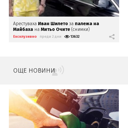
Арестуваха
Иван Шилето
за
палежа на
Майбаха
на
Митьо Очите
(снимки)
Ексклузивно
преди 2 дни
13632
ОЩЕ НОВИНИ