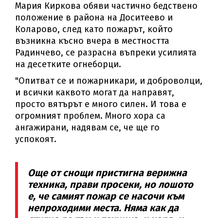
Мария Киркова обяви частично бедствено
положение в района на Доситеево и
Коларово, след като пожарът, който
възникна късно вчера в местността
Радинчево, се разрасна въпреки усилията
на десетките огнеборци.
"Опитват се и пожарникари, и доброволци,
и всички каквото могат да направят,
просто вятърът е много силен. И това е
огромният проблем. Много хора са
ангажирани, надявам се, че ще го
успокоят.
Още от снощи пристигна верижна
техника, прави просеки, но лошото
е, че самият пожар се насочи към
непроходими места. Няма как да