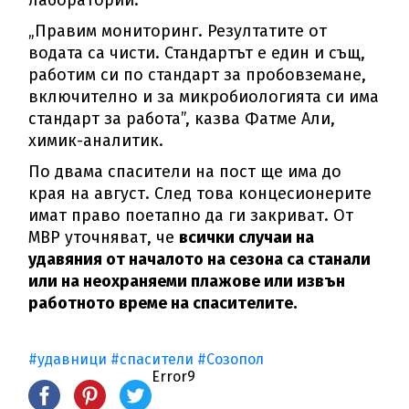
лаборатории.
„Правим мониторинг. Резултатите от
водата са чисти. Стандартът е един и същ,
работим си по стандарт за пробовземане,
включително и за микробиологията си има
стандарт за работа”, казва Фатме Али,
химик-аналитик.
По двама спасители на пост ще има до
края на август. След това концесионерите
имат право поетапно да ги закриват. От
МВР уточняват, че
всички случаи на
удавяния от началото на сезона са станали
или на неохраняеми плажове или извън
работното време на спасителите.
#удавници
#спасители
#Созопол
Error9