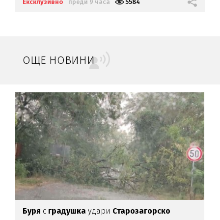
Ексклузивно
преди 9 часа
5584
ОЩЕ НОВИНИ
о
Буря
с
градушка
удари
Старозагорско
О