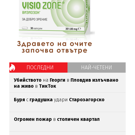
ПОСЛЕДНИ
НАЙ-ЧЕТЕНИ
Убийството
на
Георги
в
Пловдив излъчвано
на живо
в
ТикТок
Буря
с
градушка
удари
Старозагорско
Огромен пожар
в
столичен квартал