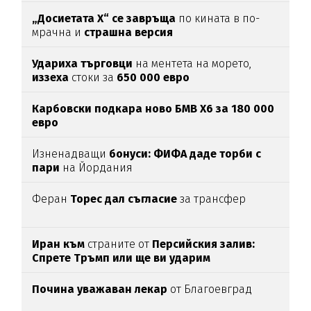
„Досиетата Х“ се завръща
по кината в по-
мрачна и
страшна версия
Удариха
търговци
на ментета на морето,
иззеха
стоки за
650
000
евро
Карбовски подкара ново БМВ Х6 за 180 000
евро
Изненадващи
бонуси:
ФИФА даде торби с
пари
на Йордания
Феран
Торес дал съгласие
за трансфер
Иран към
страните от
Персийския залив:
Спрете Тръмп или ще ви ударим
Почина уважаван лекар
от Благоевград