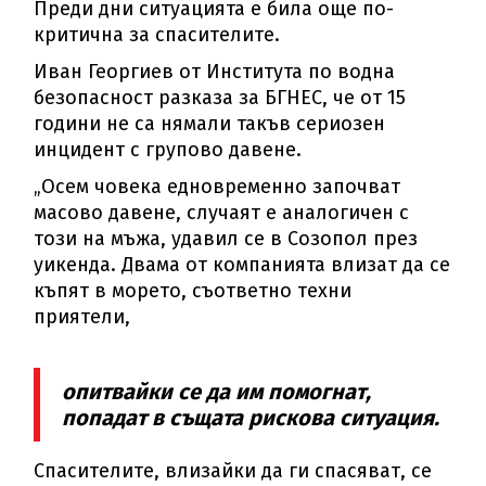
Преди дни ситуацията е била още по-
критична за спасителите.
Иван Георгиев от Института по водна
безопасност разказа за БГНЕС, че от 15
години не са нямали такъв сериозен
инцидент с групово давене.
„Осем човека едновременно започват
масово давене, случаят е аналогичен с
този на мъжа, удавил се в Созопол през
уикенда. Двама от компанията влизат да се
къпят в морето, съответно техни
приятели,
опитвайки се да им помогнат,
попадат в същата рискова ситуация.
Спасителите, влизайки да ги спасяват, се