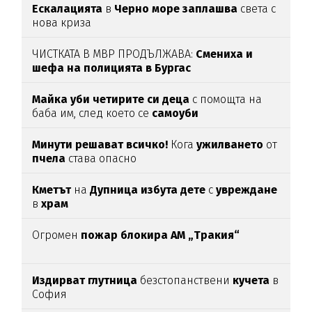
Ескалацията
в
Черно море заплашва
света с
нова криза
ЧИСТКАТА В МВР ПРОДЪЛЖАВА:
Смениха и
шефа на полицията в Бургас
Майка уби четирите си деца
с помощта на
баба им, след което се
самоуби
Минути решават всичко!
Кога
ужилването
от
пчела
става опасно
Кметът
на
Дупница избута дете
с
увреждане
в
храм
Огромен
пожар блокира АМ „Тракия“
Издирват глутница
безстопанствени
кучета
в
София