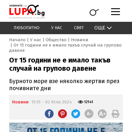
ОЩЕ
ЛЮБОПИТНО
У НАС
СВЯТ
Начало
У нас
Общество
Новини
От 15 години не е имало такъв случай на групово
давене
От 15 години не е имало такъв
случай на групово давене
Бурното море взе няколко жертви през
почивните дни
Новини
15:15 - 02 Юли 2024
12141