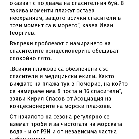
оказват с по двама на спасителния буй. В
такива моменти плажът остава
неохраняем, защото всички спасители в
този момент са в морето”, казва Иван
Георгиев.
Въпреки проблемът с намирането на
спасителите концесионерите обещават
спокойно лято.
„Всички плажове са обезпечени със
спасители и медицински екипи. Както
виждате на плажа тук в Поморие, на който
се намираме има 8 поста и 16 спасители”,
заяви Кирил Спасов от Асоциация на
концесионерите на морски плажове.
От началото на сезона регулярно се
вземат проби и за чистотата на морската
вода - и от РЗИ и от независима частна