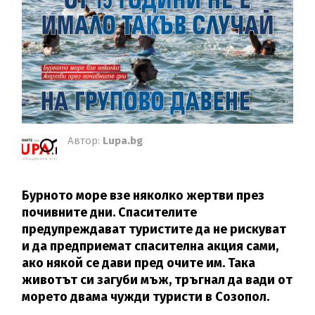
Автор:
Lupa.bg
Бурното море взе няколко жертви през
почивните дни. Спасителите
предупреждават туристите да не рискуват
и да предприемат спасителна акция сами,
ако някой се дави пред очите им. Така
животът си загуби мъж, тръгнал да вади от
морето двама чужди туристи в Созопол.