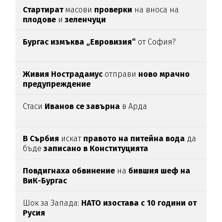
Стартират
масови
проверки
на вноса на
плодове
и
зеленчуци
Бургас измъква „Евровизия“
от София?
Живия Нострадамус
отправи
ново мрачно
предупреждение
Стаси
Иванов се завърна
в Арда
В Сърбия
искат
правото на питейна вода
да
бъде
записано в Конституцията
Повдигнаха обвинение
на
бившия шеф на
ВиК-Бургас
Шок за Запада:
НАТО изостава с 10 години от
Русия