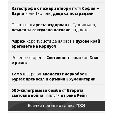
Катастрофа с пожар затвори
пътя
София –
Варна
край Търново,
деца са пострадали
Оставиха в
ареста
издирван
от Турция мъж,
осъден
за
сексуално
насилие
над дете
Мираж
кара туристи да вярват в
духове край
бреговете на Корнуол
Речено - сторено!
Световният
шампион
Гави
е розов
Само
в Lupa.bg:
Хванатият наркобос
в
Бургас пренасял и оръжия
в
хуманитарни
пратки
за
Украйна
500-килограмова бомба
от
Втората
световна война
изплува
от река Рейн
138
Всички новини от днес: