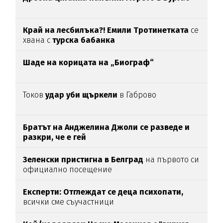
Край на лесбилъка?!
Емили Тротинетката
се
хвана с
турска бабанка
Шаде на корицата на „Биограф“
Токов
удар уби щъркели
в Габрово
Братът на Анджелина Джоли се разведе и
разкри, че е гей
Зеленски пристигна в Белград
на първото си
официално посещение
Експерти: Отглеждат се деца психопати,
всички сме съучастници