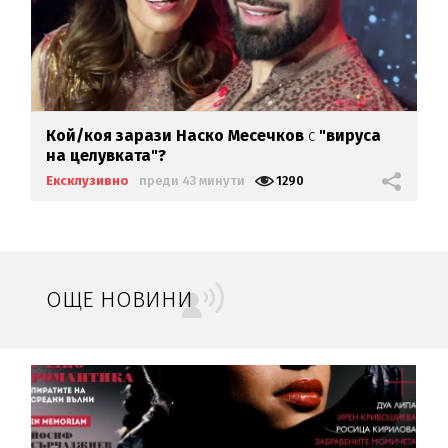
Кой/коя зарази
Наско Месечков
с
"вируса
на целувката"?
Ексклузивно
преди 43 минути
1290
ОЩЕ НОВИНИ