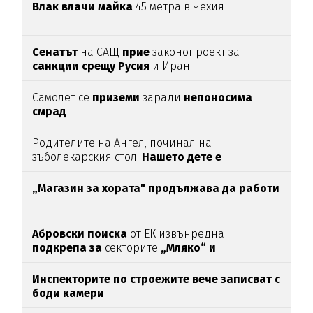
Влак влачи майка
45 метра в Чехия
Сенатът
на САЩ
прие
законопроект за
санкции срещу Русия
и Иран
Самолет се
приземи
заради
непоносима
смрад
Родителите на Ангел, починал на
зъболекарския стол:
Нашето дете е
интоксикирано
с препарат, който е
антидотът
на
упойката
„Магазин за хората"
продължава да работи
Абровски поиска
от ЕК извънредна
подкрепа за
секторите
„Мляко“ и
„Свиневъдство“
Инспекторите по строежите вече записват с
боди камери