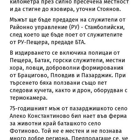
километра през силно пресечена местност
и да стигне до язовира, уточни Стоянов.
Мъжът ще бъде предаден на служители от
Районно управление (РУ) - Стамболийски,
след което ще бъде поет от служителите
от РУ-Пещера, предаде БТА.
В издирването се включиха полицаи от
Пещера, Батак, горски служители, местни
хора, ловци, доброволни формирования
от Брацигово, Пловдив и Пазарджик. При
търсенето бяха ползвани също пет
следови кучета, както и дрон, оборудван с
термокамера.
75-годишният мъж от пазарджишкото село
Алеко Константиново бил нает във ферма
за животни край баташкото село
Фотиново. Той не е местен и не познава
много добре региона. Предполагаше се, че