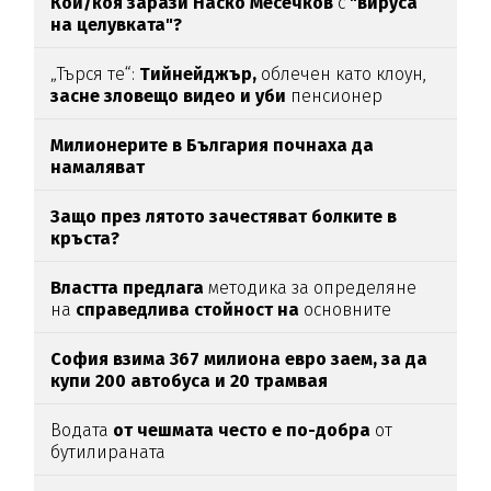
Кой/коя зарази
Наско Месечков
с
"вируса
на целувката"?
„Търся те“:
Тийнейджър,
облечен като клоун,
засне зловещо видео и уби
пенсионер
Милионерите в България почнаха да
намаляват
Защо през лятото зачестяват болките в
кръста?
Властта предлага
методика за определяне
на
справедлива стойност на
основните
храни
София взима 367 милиона евро заем, за да
купи 200 автобуса и 20 трамвая
Водата
от чешмата често е по-добра
от
бутилираната