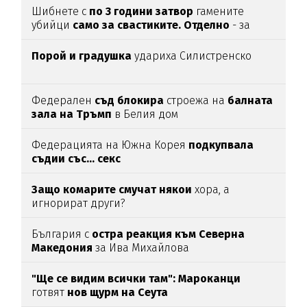
Шибнете с
по 3 години затвор
гамените
убийци
само за свастиките. Отделно
- за
убийството
Порой и градушка
удариха Силистренско
Федерален
съд блокира
строежа на
балната
зала на Тръмп
в Белия дом
Федерацията на Южна Корея
подкупвала
съдии със... секс
Защо комарите смучат някои
хора, а
игнорират други?
България с
остра реакция към Северна
Македония
за Ива Михайлова
"Ще се видим всички там":
Мароканци
готвят
нов щурм на Сеута