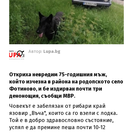
Автор:
Lupa.bg
Откриха невредим 75-годишния мъж,
който изчезна в района на родопското село
Фотиново, и бе издирван почти три
денонощия, съобщи МВР.
Човекът е забелязан от рибари край
язовир „Въча", които са го взели с лодка.
Той е в добро здравословно състояние,
успял е да премине пеша почти 10-12