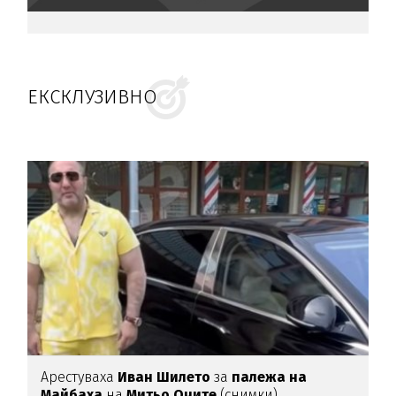
ЕКСКЛУЗИВНО
Арестуваха
Иван Шилето
за
палежа на
Майбаха
на
Митьо Очите
(снимки)