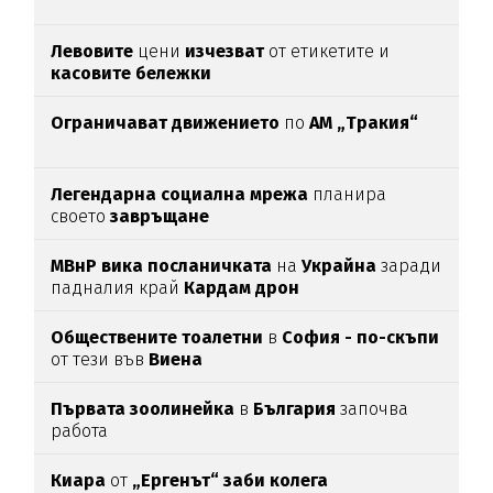
Левовите
цени
изчезват
от етикетите и
касовите бележки
Ограничават движението
по
АМ „Тракия“
Легендарна социална мрежа
планира
своето
завръщане
МВнР вика посланичката
на
Украйна
заради
падналия край
Кардам дрон
Обществените тоалетни
в
София - по-скъпи
от тези във
Виена
Първата зоолинейка
в
България
започва
работа
Киара
от
„Ергенът“ заби колега