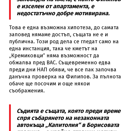
е изселен от апартамента, е
недостатъчно добре мотивирана.
Това е една възможна хипотеза, до самата
заповед нямаме достъп, същата не е и
публична. Този род дела се гледат само на
една инстанция, така че кметът на
„Кремиковци“ няма възможност да
обжалва пред ВАС. Същевременно едва
преди дни НАП обяви, че все пак започва
данъчна проверка на Филипов. За пълнота
обаче ще посочим и още някои
съображения.
Съдията е същата, която преди време
спря събарянето на незаконната
автокъща „Капитолия“ в Борисовата