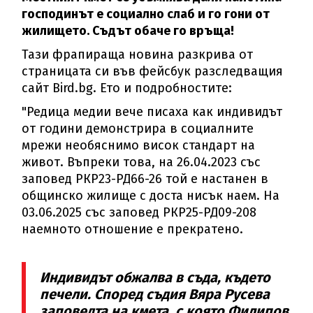
господинът е социално слаб и го гони от
жилището. Съдът обаче го връща!
Тази фрапираща новина разкрива от
страницата си във фейсбук разследващия
сайт Bird.bg. Ето и подробностите:
"Редица медии вече писаха как индивидът
от години демонстрира в социалните
мрежи необяснимо висок стандарт на
живот. Въпреки това, на 26.04.2023 със
заповед РКР23-РД66-26 той е настанен в
общинско жилище с доста нисък наем. На
03.06.2025 със заповед РКР25-РД09-208
наемното отношение е прекратено.
Индивидът обжалва в съда, където
печели. Според съдия Вяра Русева
заповедта на кмета, с която Филипов