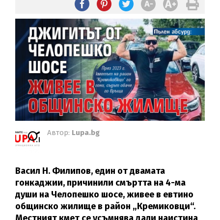
Автор:
Lupa.bg
Васил Н. Филипов, един от двамата
гонкаджии, причинили смъртта на 4-ма
души на Челопешко шосе, живее в евтино
общинско жилище в район „Кремиковци“.
Местният кмет се усъмнява дали наистина