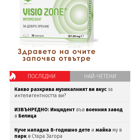
ПОСЛЕДНИ
НАЙ-ЧЕТЕНИ
Какво разкрива музикалният ви вкус
за
интелигентността ви?
ИЗВЪНРЕДНО: Инцидент
във
военния
завод
в
Белица
Куче нападна 8-годишно дете
и
майка
му в
парк
в Стара Загора