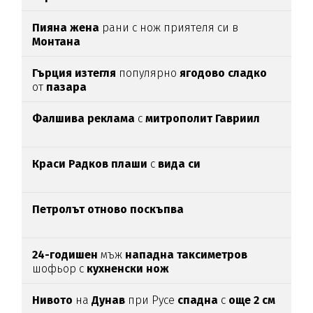
Пияна жена
рани с нож приятеля си в
Монтана
Гърция изтегля
популярно
ягодово сладко
от
пазара
Фалшива реклама
с
митрополит Гавриил
Краси Радков плаши
с
вида си
Петролът отново поскъпва
24-годишен
мъж
нападна таксиметров
шофьор с
кухненски нож
Нивото
на
Дунав
при Русе
спадна
с
още 2 см