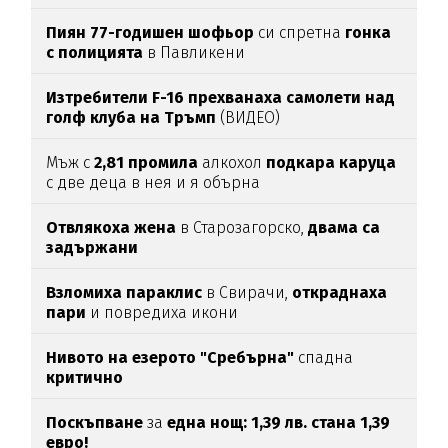
Пиян 77-годишен шофьор
си спретна
гонка
с полицията
в Павликени
Изтребители F-16 прехванаха самолети над
голф клуба на Тръмп
(ВИДЕО)
Мъж с
2,81
промила
алкохол
подкара
каруца
с две деца в нея и я обърна
Отвлякоха жена
в Старозагорско,
двама са
задържани
Взломиха
параклис
в Свирачи,
откраднаха
пари
и повредиха икони
Нивото на езерото "Сребърна"
спадна
критично
Поскъпване
за
една нощ: 1,39 лв. стана 1,39
евро!