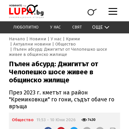
ОЩЕ
ЛЮБОПИТНО
У НАС
СВЯТ
Начало
Новини
У нас
Крими
Актуални новини
Общество
Пълен абсурд: Джигитът от Челопешко шосе
живее в общинско жилище
Пълен абсурд: Джигитът от
Челопешко шосе живее в
общинско жилище
През 2023 г. кметът на район
"Кремиковкци" го гони, съдът обаче го
връща
Общество
11:53 - 10 Юни 2026
7430