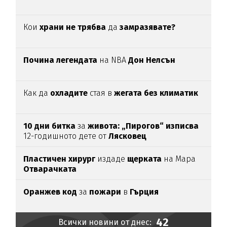
Кои
храни не трябва
да
замразявате?
Почина легендата
на NBA
Дон Нелсън
Как да
охладите
стая в
жегата без климатик
10 дни битка
за
живота: „Пирогов“ изписва
12-годишното дете от
Лясковец
Пластичен хирург
издаде
щерката
на Мара
Отварачката
Оранжев код
за
пожари
в
Гърция
42
Всички новини от днес: