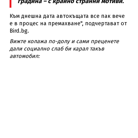
градина – с крайно странни мотиви.
Към днешна дата автокъщата все пак вече
е в процес на премахване", подчертават от
Bird.bg.
Вижте колажа по-долу и сами преценете
дали социално слаб би карал такъв
автомобил: