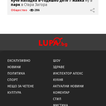
д
Куче нападна 8-годишно дете
и
майка
му в
П
парк
в Стара Загора
с
Общество
286
О
ЕКСКЛУЗИВНО
ШОУ
НОВИНИ
ЗДРАВЕ
ПОЛИТИКА
ИНСПЕКТОР АЛЕКС
СПОРТ
КУХНЯ
НЕЩО ЗА ЧЕТЕНЕ
АКТУАЛНИ НОВИНИ
КУЛТУРА
КОМЕНТАР
СТИЛ
МИСТИКА