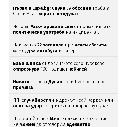
Първо в Lupa.bg: Спука
се
обходна
тръба в
Свети Влас,
хората
негодуват
Йотова:
Разочарована
съм
от примитивната
политическа
употреба
на инцидента с
дрона
Най-малко
22
загинали
при
челен
сблъсък
между
два
автобуса
в Нигер
Баба
Шинка
от девинското село Чуреково
отпразнува
100-годишен
юбилей
Нивото
на река
Дунав
край Русе остава без
промяна
ПП:
Случайност
ли е дронът край Кардам или
опит
за
удар
по критична инфраструктура?
Цветлин Йовчев:
Има
заплахи, на които ние
не
можем
да отговорим
адекватно