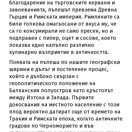
благодарение на търговските кервани и
завоеванията, пъпешът превзема Древна
Гърция и Римската империя. Римляните са
били толкова омагьосани от вкуса му, че
са го консумирали не само пресен, но и
подправен с пипер, оцет и сосове, което
показва едно напълно различно
кулинарно възприятие в античността.
Появата на пъпеша по нашите географски
ширини е дълъг и постепенен процес,
който е дълбоко свързан с
геополитическото положение на
Балканския полуостров като кръстопът
между Изтока и Запада. Първите
докосвания на местното население с този
плод вероятно датират още от времето на
Тракия и Римската епоха, когато античните
градове по Черноморието и във