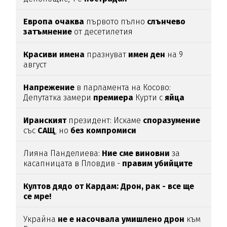
Европа
очаква
първото пълно
слънчево
затъмнение
от десетилетия
Красиви
имена
празнуват
имен
ден
на 9
август
Напрежение
в парламента на Косово:
Депутатка замери
премиера
Курти с
яйца
Иранският
президент: Искаме
споразумение
със
САЩ
, но
без
компромиси
Лияна Панделиева:
Ние сме виновни
за
касапницата в Пловдив -
правим убийците
медийни звезди!
Култов дядо от Кардам: Дрон, рак - все ще
се мре!
Украйна
не е насочвала умишлено дрон
към