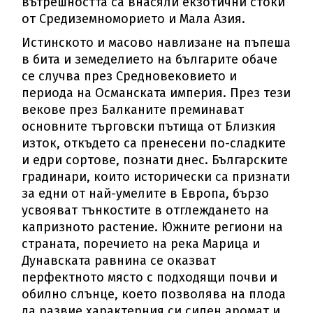
вътрешността са внасяли екзотични стоки
от Средиземноморието и Мала Азия.
Истинското и масово навлизане на пъпеша
в бита и земеделието на българите обаче
се случва през Средновековието и
периода на Османската империя. През тези
векове през Балканите преминават
основните търговски пътища от Близкия
изток, откъдето са пренесени по-сладките
и едри сортове, познати днес. Българските
градинари, които исторически са признати
за едни от най-умелите в Европа, бързо
усвояват тънкостите в отглеждането на
капризното растение. Южните региони на
страната, поречието на река Марица и
Дунавската равнина се оказват
перфектното място с подходящи почви и
обилно слънце, което позволява на плода
да развие характерния си силен аромат и