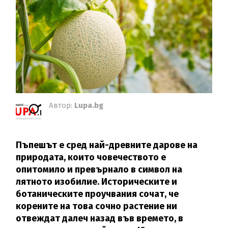
Автор:
Lupa.bg
Пъпешът е сред най-древните дарове на
природата, които човечеството е
опитомило и превърнало в символ на
лятното изобилие. Историческите и
ботаническите проучвания сочат, че
корените на това сочно растение ни
отвеждат далеч назад във времето, в