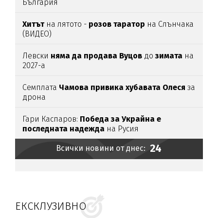
България
Хитът
на лятото -
розов таратор
на Слънчака
(ВИДЕО)
Левски
няма да продава Вуцов
до
зимата
на
2027-а
Семплата
Чамова привика хубавата Олеся
за
дрона
Гари Каспаров:
Победа за Украйна е
последната надежда
на Русия
24
Всички новини от днес:
ЕКСКЛУЗИВНО