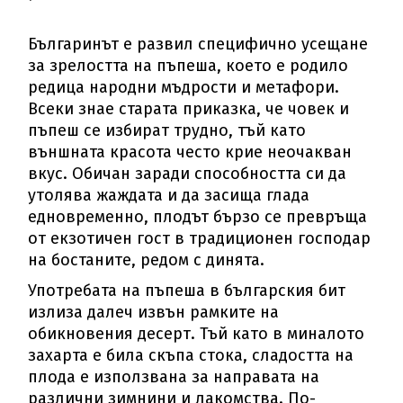
Българинът е развил специфично усещане
за зрелостта на пъпеша, което е родило
редица народни мъдрости и метафори.
Всеки знае старата приказка, че човек и
пъпеш се избират трудно, тъй като
външната красота често крие неочакван
вкус. Обичан заради способността си да
утолява жаждата и да засища глада
едновременно, плодът бързо се превръща
от екзотичен гост в традиционен господар
на бостаните, редом с динята.
Употребата на пъпеша в българския бит
излиза далеч извън рамките на
обикновения десерт. Тъй като в миналото
захарта е била скъпа стока, сладостта на
плода е използвана за направата на
различни зимнини и лакомства. По-