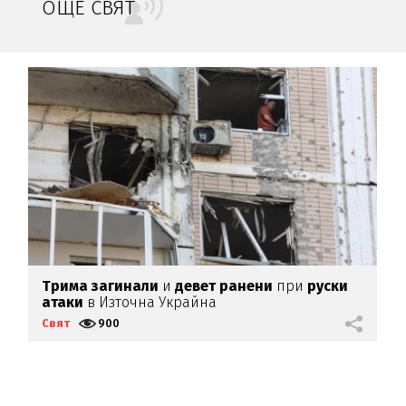
ОЩЕ СВЯТ
Трима
загинали
и
девет
ранени
при
руски
К
атаки
в Източна Украйна
Свят
900
С