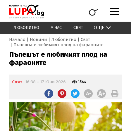
ОЩЕ
ЛЮБОПИТНО
У НАС
СВЯТ
Начало
Новини
Любопитно
Свят
Пъпешът е любимият плод на фараоните
Пъпешът е любимият плод на
фараоните
Свят
16:38 - 17 Юни 2026
1544