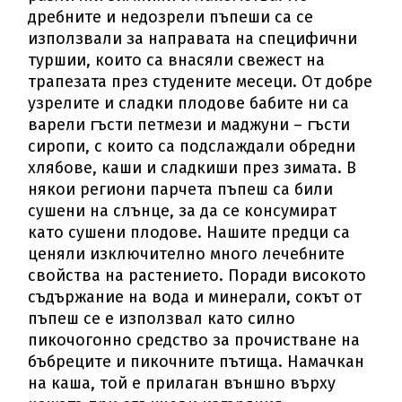
дребните и недозрели пъпеши са се
използвали за направата на специфични
туршии, които са внасяли свежест на
трапезата през студените месеци. От добре
узрелите и сладки плодове бабите ни са
варели гъсти петмези и маджуни – гъсти
сиропи, с които са подслаждали обредни
хлябове, каши и сладкиши през зимата. В
някои региони парчета пъпеш са били
сушени на слънце, за да се консумират
като сушени плодове. Нашите предци са
ценяли изключително много лечебните
свойства на растението. Поради високото
съдържание на вода и минерали, сокът от
пъпеш се е използвал като силно
пикочогонно средство за прочистване на
бъбреците и пикочните пътища. Намачкан
на каша, той е прилаган външно върху