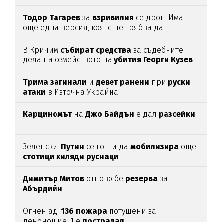
Тодор
Тагарев
за
взривилия
се дрон: Има
още една версия, която не трябва да
изключваме
В Кричим
събират
средства
за съдебните
дела на семейството на
убития
Георги
Кузев
Трима
загинали
и
девет
ранени
при
руски
атаки
в Източна Украйна
Карциномът
на
Джо
Байдън
е дал
разсейки
Зеленски:
Путин
се готви да
мобилизира
още
стотици
хиляди
руснаци
Димитър
Митов
отново бе
резерва
за
Абърдийн
Огнен ад:
136
пожара
потушени за
денонощие, 1 е
пострадал