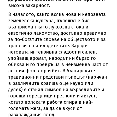
висока захарност.
В началото, както всяка нова и непозната
земеделска култура, пъпешът е бил
възприеман като луксозна стока и
екзотично лакомство, достъпно предимно
за по-богатите слоеве на обществото и за
трапезите на владетелите. Заради
неговата интензивна сладост и силен,
упойващ аромат, народът ни бързо го
обиква и го превръща в неизменна част от
летния фолклор и бит. В българските
традиционни представи пъпешът (наричан
в различните краища още кауно или
дулек) е станал символ на мързеливите и
горещи горещници през юли и август,
когато полската работа спира в най-
голямата жега, за да се вкуси от
разхлаждащия плод.