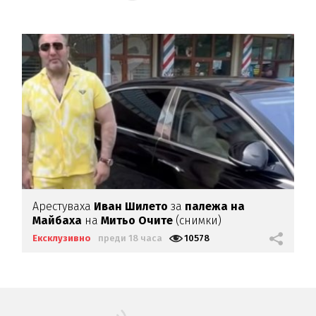
Арестуваха
Иван Шилето
за
палежа на
Майбаха
на
Митьо Очите
(снимки)
Ексклузивно
преди 18 часа
10578