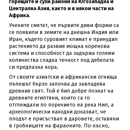
горещите и сухи райони на Югозападна и
Централна Азия, както и в някои части на
Африка.
Учените смятат, че първите диви форми са
се появили в земите на днешна Индия или
Иран, където суровият климат е принудил
растението да развие мощна коренова
система и способност да задържа големи
количества сладка течност под дебелата
си предпазна кора.
От своите азиатски и африкански огнища
пъпешът бързо започва да завладява
древния свят. Той е бил добре познат на
древните египтяни, които са го
отглеждали по поречието на река Нил, а
археологически находки доказват, че
плодът е присъствал в даровете, оставяни
в гробниците на фараоните. По-късно,