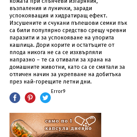
кожата при слънчеви изгаряния,
възпаления и лунички, заради
успокояващия и хидратиращ ефект.
Изсушените и счукани пъпешови семки пък
са били популярно средство срещу чревни
паразити и за успокояване на упорита
кашлица. Дори корите и остатъците от
плода никога не са се изхвърляли
напразно – те са отивали за храна на
домашните животни, като са се смятали за
отличен начин за укрепване на добитъка
през най-горещите летни дни.
Error9