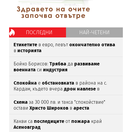
ПОСЛЕДНИ
НАЙ-ЧЕТЕНИ
Етикетите
в евро, левът
окончателно
отива
в
историята
Бойко Борисов:
Трябва
да
развиваме
военната
си
индустрия
Спокойна
е
обстановката
в района на с.
Кардам, където вчера
дрон
навлезе
в
българското
въздушно
пространство
Схема
за 30 000 лв. и такса "спокойствие"
остави
Христо
Широков
в
ареста
Какви са
последиците
от
пожара
край
Асеновград