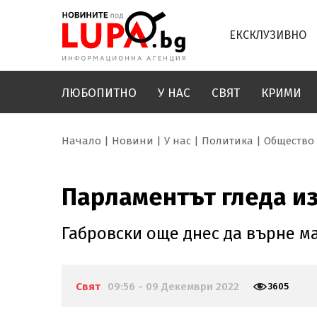
ЕКСКЛУЗИВНО
ЛЮБОПИТНО
У НАС
СВЯТ
КРИМИ
Начало
Новини
У нас
Политика
Общество
Парламентът гледа и
Габровски още днес да върне м
Свят
09:56 - 09 Декември 2022
3605