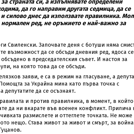
 за страната си, а изпълнявате определени
одима, да го направим другата седмица, да се
е и силово днес да използвате правилника. Мол
по нормален ред, не оръжието е най-важно за
рги Свиленски. Започвате деня с ботуши няма смис
ете възможност да се обсъди дневния ред, ядоса се
е обсъдено в председателския съвет. И настоя за
упи, на която това да се обсъди.
лязков заяви, е са в режим на гласуване, а депут
 Помощта за Украйна мина като първа точка с
а депутатите да се осъзнаят.
правилата и против правилника, в момент, в който
кате да ни вкарате във военен конфликт. Прилича 
очивката размислете и оттеглете точката. Не може
ото нещо. Става живот за живот и смърт, за война"
Гуцанов.