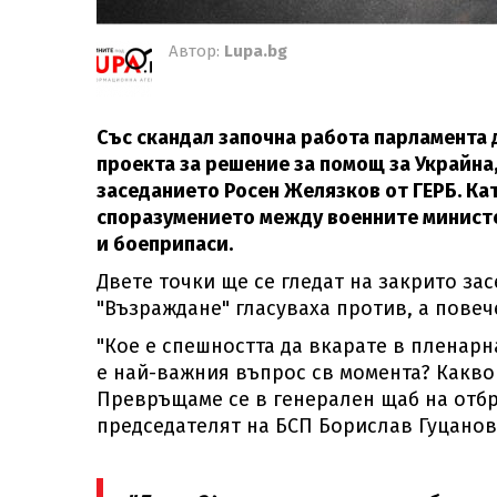
Автор:
Lupa.bg
Със скандал започна работа парламента 
проекта за решение за помощ за Украйн
заседанието Росен Желязков от ГЕРБ. Ка
споразумението между военните министе
и боеприпаси.
Двете точки ще се гледат на закрито зас
"Възраждане" гласуваха против, а повеч
"Кое е спешността да вкарате в пленарн
е най-важния въпрос св момента? Какво 
Превръщаме се в генерален щаб на отбра
председателят на БСП Борислав Гуцанов