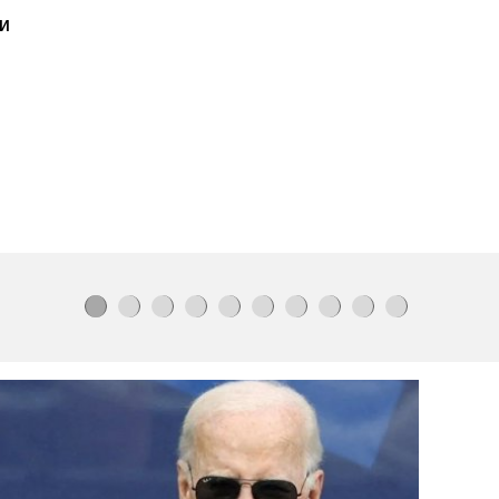
Украйна
не е насочвала
и
умишлено дрон
към България
Хитът
на лятото -
розов таратор
на Слънчака (ВИДЕО)
Левски
няма да продава Вуцов
до
зимата
на 2027-а
Семплата
Чамова привика
хубавата Олеся
за дрона
Гари Каспаров:
Победа за
Украйна е последната надежда
на Русия
Вижте как
купонясват с алкохол и
брадви тийн килърите
от
Пловдив (ШОК СНИМКИ)