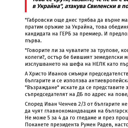
в Украйна", атакува Свиленски в п
"Габровски още днес трябва да върне ма
пратим оръжие за Украйна, това обединя
кандидата на ГЕРБ за премиер. И предл
първа.
"Говорите ли за чувалите за трупове, к
колеги?, остър бе бившият земеделски м
изслушването на шефа на НЕЛК като пър
А Христо Иванов смъмри председателств
българите и се използва антиевропейск
"Възраждане" искате да се представите 
съпредседателят на ДБ по адрес на пове
Според Иван Ченчев 2/3 от българите не
да чуят главнокомандващия на българск
Не може 5 за 4 да го гледаме и през про
Поканете президента Румен Радев, насто