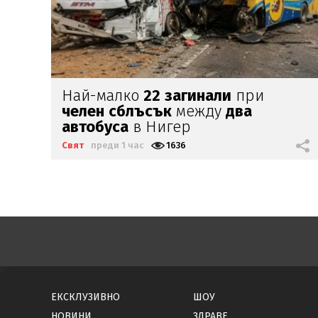
Трима
загинали
и
девет
ранени
при
руски
атаки
в Източна
Украйна
Свят
преди 3 часа
883
ЕКСКЛУЗИВНО
ШОУ
НОВИНИ
ЗДРАВЕ