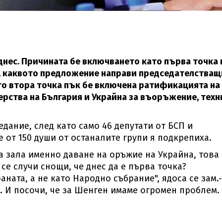
днес. Причината бе включването като първа точка 
а, каквото предложение направи председателства
то втора точка пък бе включена ратификацията на
рства на България и Украйна за въоръжение, техн
едание, след като само 46 депутати от БСП и
е от 150 души от останалите групи я подкрепиха.
а зала именно даване на оръжие на Украйна, това
се случи снощи, че днес да е първа точка?
ната, а не като Народно събрание", ядоса се зам.-
. И посочи, че за Шенген имаме огромен проблем.