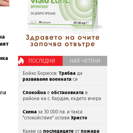
на
щият
ика
ПОСЛЕДНИ
НАЙ-ЧЕТЕНИ
Бойко Борисов:
Трябва
да
развиваме
военната
си
индустрия
 ли
Спокойна
е
обстановката
в
района на с. Кардам, където вчера
дрон
навлезе
в българското
въздушно
пространство
Схема
за 30 000 лв. и такса
"спокойствие" остави
Христо
Широков
в
ареста
Какви са
последиците
от
пожара