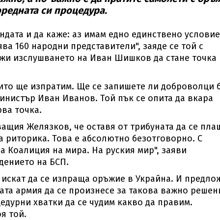
оредната си процедура.
ндата и да каже: аз имам едно единствено условие
ва 160 народни представители", заяде се той с
ожи изслушването на Иван Шишков да стане точка
оито ще изпратим. Ще се запишете ли доброволци 
инистър Иван Иванов. Той пък се опита да вкара
ва точка.
ащия Желязков, че оставя от трибуната да се пла
а риторика. Това е абсолютно безотговорно. С
за Коалиция на мира. На руския мир", заяви
дението на БСП.
 искат да се изпраща оръжие в Украйна. И предло
ата армия да се произнесе за такова важно решен
цедурни хватки да се чудим какво да правим.
я той.