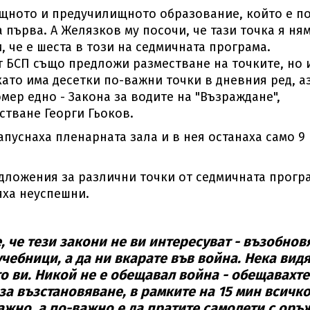
щното и предучилищното образование, който е по
 първа. А Желязков му посочи, че тази точка я ня
, че е шеста в този на седмичната програма.
 БСП също предложи разместване на точките, но 
като има десетки по-важни точки в дневния ред, а
омер едно - Закона за водите на "Възраждане",
тване Георги Гьоков.
пуснаха пленарната зала и в нея останаха само 9
едложения за различни точки от седмичната прогр
яха неуспешни.
, че тези закони не ви интересуват - възобнов
чебници, а да ни вкарате във война. Нека видя
 ви. Никой не е обещавал война - обещавахте
за възстановяване, в рамките на 15 мин всичк
 важно, а по-важно е да пратите самолети с оръ