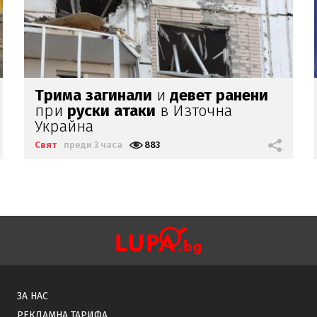
Карциномът
на
Джо
Байдън
е
дал
разсейки
Свят
преди 3 часа
2789
ЗА НАС
РЕКЛАМНА ТАРИФА