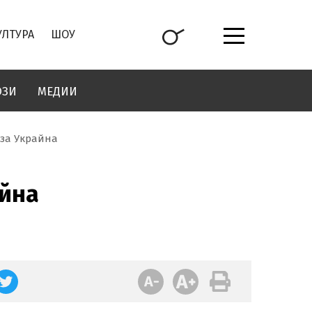
УЛТУРА
ШОУ
ОЗИ
МЕДИИ
за Украйна
айна