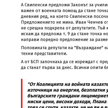
А Свиленски предложи Законът за учили
важен от военната помощ да стане точка
дневния ред, на което Свиленски посочи
Предложението не мина. Иван Ченчев от
не срещна подкрепа от депутатите. Тъй 
искам да предложа т. 9 да стане точка н
направи поредно предложение за размес
Половината депутати на "Възраждане" на
техни представители.
А от БСП започнаха да се изреждат с пр
да станат първа за днес. Всички опити б
"От Коалицията на войната казахте
източници на енергия, безплатни у
българските граждани лицемерието
ниски цени, високи доходи, Плана 
това се срути, казахте, че не ви е