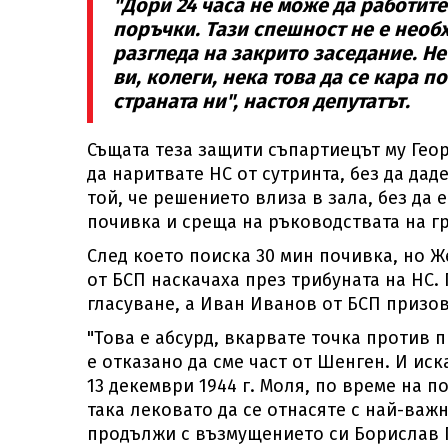
"Дори 24 часа не може да работите
поръчки. Тази спешност не е необх
разгледа на закрито заседание. Н
ви, колеги, нека това да се кара 
страната ни", настоя депутатът.
Същата теза защити съпартиецът му Гео
да наритвате НС от сутринта, без да дад
той, че решението влиза в зала, без да 
почивка и среща на ръководствата на гр
След което поиска 30 мин почивка, но Же
от БСП наскачаха през трибуната на НС.
гласуване, а Иван Иванов от БСП призов
"Това е абсурд, вкарвате точка против 
е отказано да сме част от Шенген. И ис
13 декември 1944 г. Моля, по време на п
така лековато да се отнасяте с най-важн
продължи с възмущението си Борислав 