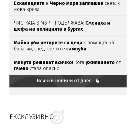
Ескалацията
в
Черно море заплашва
света с
нова криза
ЧИСТКАТА В МВР ПРОДЪЛЖАВА:
Смениха и
шефа на полицията в Бургас
Майка уби четирите си деца
с помощта на
баба им, след което се
самоуби
Минути решават всичко!
Кога
ужилването
от
пчела
става опасно
4
Всички новини от днес:
ЕКСКЛУЗИВНО