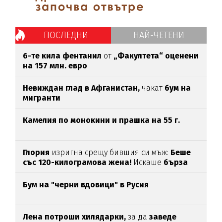
ПОСЛЕДНИ
НАЙ-ЧЕТЕНИ
6-те кила фентанил
от
„Факултета“ оценени
на 157 млн. евро
Невиждан глад в Афганистан,
чакат
бум на
мигранти
Камелия по монокини и прашка на 55 г.
Глория
изригна срещу бившия си мъж:
Беше
със 120-килограмова жена!
Искаше
бърза
печалба...
Бум на "черни вдовици" в Русия
Лена потроши хилядарки,
за да
заведе