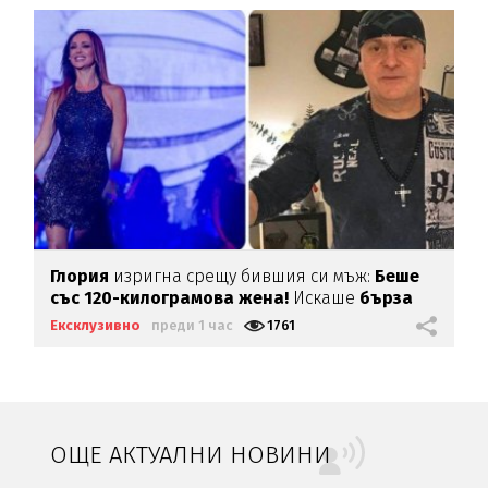
Глория
изригна срещу бившия си мъж:
Беше
със 120-килограмова жена!
Искаше
бърза
печалба...
Ексклузивно
преди 1 час
1761
ОЩЕ АКТУАЛНИ НОВИНИ