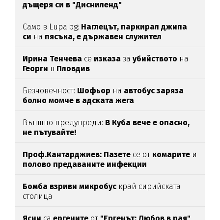
дъщеря си в "Дисниленд"
Само в Lupa.bg:
Наглецът, паркирал джипа
си
на
пясъка, е държавен служител
Ирина Тенчева
се
изказа
за
убийството
на
Георги
в
Пловдив
Безчовечност:
Шофьор
на
автобус заряза
болно момче в адската жега
Външно предупреди:
В
Куба вече е опасно,
не пътувайте!
Проф.Кантарджиев: Пазете
се от
комарите
и
полово предаваните инфекции
Бомба взриви микробус
край сирийската
столица
Ясни
са
ергените
от
"Ергенът: Любов в рая"