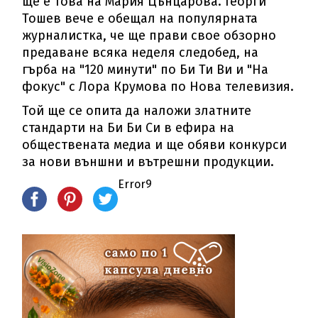
ще е това на Мария Цънцарова. Георги
Тошев вече е обещал на популярната
журналистка, че ще прави свое обзорно
предаване всяка неделя следобед, на
гърба на "120 минути" по Би Ти Ви и "На
фокус" с Лора Крумова по Нова телевизия.
Той ще се опита да наложи златните
стандарти на Би Би Си в ефира на
обществената медиа и ще обяви конкурси
за нови външни и вътрешни продукции.
Error9