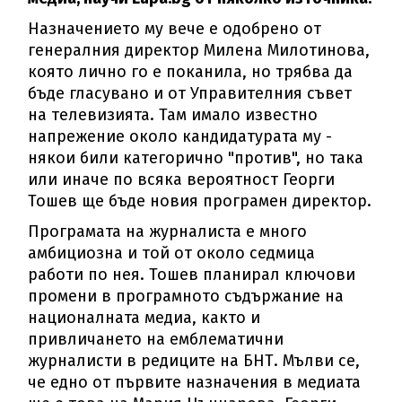
Назначението му вече е одобрено от
генералния директор Милена Милотинова,
която лично го е поканила, но трябва да
бъде гласувано и от Управителния съвет
на телевизията. Там имало известно
напрежение около кандидатурата му -
някои били категорично "против", но така
или иначе по всяка вероятност Георги
Тошев ще бъде новия програмен директор.
Програмата на журналиста е много
амбициозна и той от около седмица
работи по нея. Тошев планирал ключови
промени в програмното съдържание на
националната медиа, както и
привличането на емблематични
журналисти в редиците на БНТ. Мълви се,
че едно от първите назначения в медиата