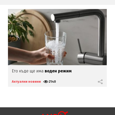
Ето къде ще има
воден режим
Е
н
Актуални новини
2140
А