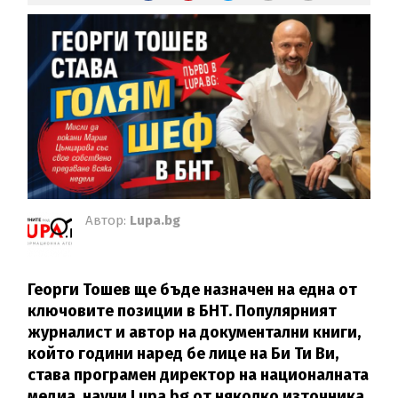
Автор:
Lupa.bg
Георги Тошев ще бъде назначен на една от
ключовите позиции в БНТ. Популярният
журналист и автор на документални книги,
който години наред бе лице на Би Ти Ви,
става програмен директор на националната
медиа, научи Lupa.bg от няколко източника.