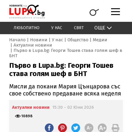
ОЩЕ
ЛЮБОПИТНО
У НАС
СВЯТ
Начало
Новини
У нас
Общество
Медии
Актуални новини
Първо в Lupa.bg: Георги Тошев става голям шеф в
БНТ
Първо в Lupa.bg: Георги Тошев
става голям шеф в БНТ
Мисли да покани Мария Цънцарова със
свое собствено предаване всяка неделя
Актуални новини
15:30 - 02 Юни 2026
10898