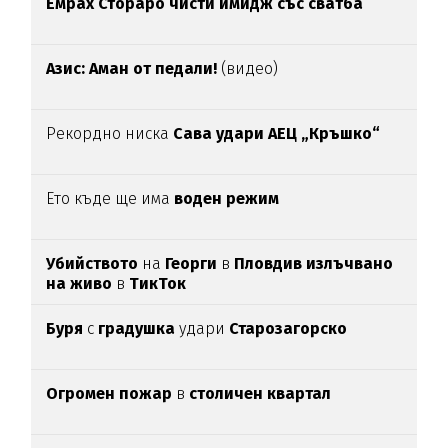
Емрах Стораро чисти имидж със сватба
Азис: Аман от педали!
(видео)
Рекордно ниска
Сава удари АЕЦ „Кръшко“
Ето къде ще има
воден режим
Убийството
на
Георги
в
Пловдив излъчвано
на живо
в
ТикТок
Буря
с
градушка
удари
Старозагорско
Огромен пожар
в
столичен квартал