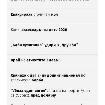
Евакуираха
столичен
мол
Кой е
аксесоарът
на
лято 2026
„Баба хулиганка“ удари
в
„Дружба“
Край
на
етикетите
в
лева
Хванаха
с два вида
допинг национал
по
класическа
борба
"Убиха един ангел":
близки на Георги Кузев
се събраха
пред дома му