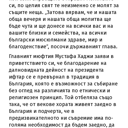
си, по целия свят те неизменно се молят за
същите неща. „Затова вярвам, че и нашата
обща вечеря и нашата обща молитва ще
бъде чута и ще донесе на всички вас и на
вашите близки и семейства, на всички
български мюсюлмани здраве, мир и
благоденствие“, посочи държавният глава.
Главният мюфтия Мустафа Хаджи заяви в
приветствието си, че благодарение на
далновидната дейност на президента
ифтар се е превърнал в традиция в
България, която е възможност за събиране
без оглед на различията по етнически и
религиозен принцип. Той отбеляза също
така, че от векове хората живеят заедно в
България и подчерта, че в
предизвикателното ни съвремие има по-
голяма необходимост да бъдем заедно, да