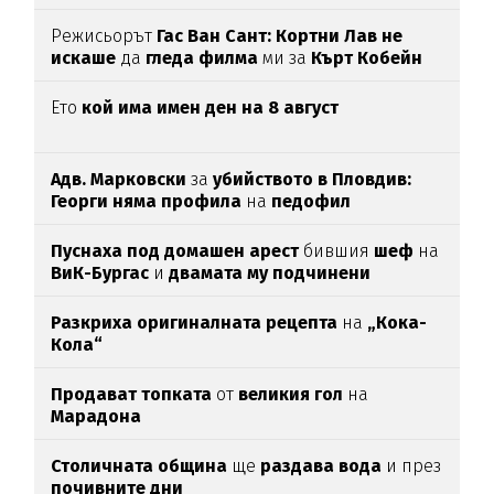
Режисьорът
Гас Ван Сант: Кортни Лав не
искаше
да
гледа филма
ми за
Кърт Кобейн
Ето
кой има имен ден на 8 август
Адв. Марковски
за
убийството в Пловдив:
Георги няма профила
на
педофил
Пуснаха под домашен арест
бившия
шеф
на
ВиК-Бургас
и
двамата му подчинени
Разкриха оригиналната рецепта
на
„Кока-
Кола“
Продават топката
от
великия гол
на
Марадона
Столичната община
ще
раздава вода
и през
почивните дни