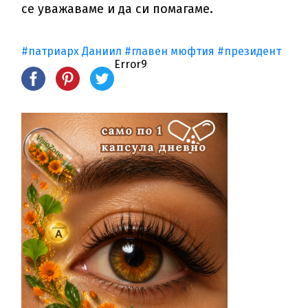
се уважаваме и да си помагаме.
#патриарх Даниил
#главен мюфтия
#президент
Error9