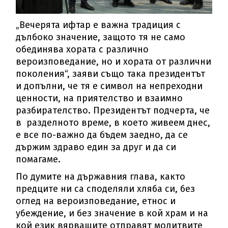
„Вечерята ифтар е важна традиция с
дълбоко значение, защото тя не само
обединява хората с различно
вероизповедание, но и хората от различни
поколения“, заяви също така президентът
и допълни, че тя е символ на непреходни
ценности, на приятелство и взаимно
разбирателство. Президентът подчерта, че
в разделното време, в което живеем днес,
е все по-важно да бъдем заедно, да се
държим здраво един за друг и да си
помагаме.
По думите на държавния глава, както
предците ни са споделяли хляба си, без
оглед на вероизповедание, етнос и
убеждение, и без значение в кой храм и на
кой език вярващите отправят молитвите