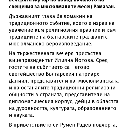
свещения за мюсюлманите месец Рамазан.
Държавният глава бе домакин на
традиционното събитие, което е израз на
уважение към религиозния празник и към
традициите на българските граждани с
мюсюлманско вероизповедание.
На тържествената вечеря присъства
вицепрезидентът Илияна Йотова. Сред
гостите на събитието са Негово
светейшество Българския патриарх
Даниил, представители на мюсюлманската
и на останалите традиционни религиозни
общности в страната, представители на
дипломатическия корпус, дейци в областта
на духовността, културата, образованието
и науката.
В приветствието си Румен Радев подчерта,