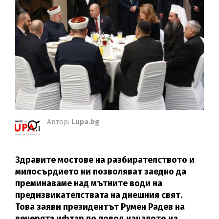
Автор:
Lupa.bg
Здравите мостове на разбирателството и
милосърдието ни позволяват заедно да
преминаваме над мътните води на
предизвикателствата на днешния свят.
Това заяви президентът Румен Радев на
вечерята ифтар по повод началото на