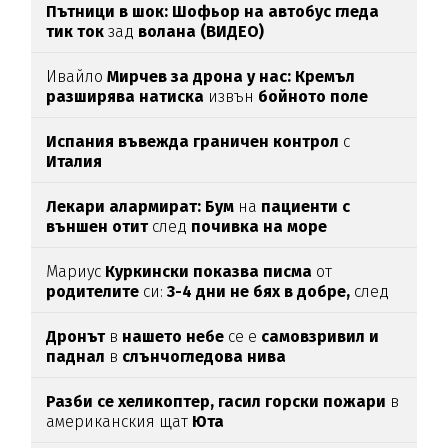
Пътници в шок: Шофьор на автобус гледа
тик ток
зад
волана (ВИДЕО)
Ивайло
Мирчев за дрона у нас: Кремъл
разширява натиска
извън
бойното поле
Испания въвежда граничен контрол
с
Италия
Лекари алармират: Бум
на
пациенти с
външен отит
след
почивка на море
Мариус
Куркински показва писма
от
родителите
си:
3-4 дни не бях в добре,
след
като ги
прочетох
Дронът
в
нашето небе
се е
самовзривил и
паднал
в
слънчогледова нива
Разби се хеликоптер,
гасил горски пожари
в
американския щат
Юта