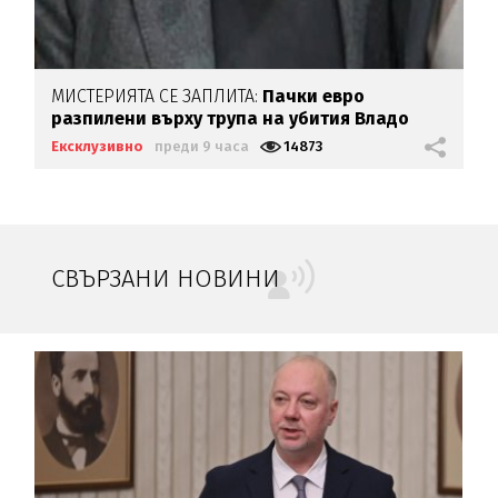
МИСТЕРИЯТА СЕ ЗАПЛИТА:
Пачки евро
разпилени върху трупа на убития Владо
Загатото
Ексклузивно
преди 9 часа
14873
СВЪРЗАНИ НОВИНИ