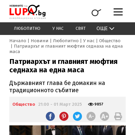
ОЩЕ
ЛЮБОПИТНО
У НАС
СВЯТ
Начало
Новини
Любопитно
У нас
Общество
Патриархът и главният мюфтия седнаха на една
маса
Патриархът и главният мюфтия
седнаха на една маса
Държавният глава бе домакин на
традиционното събитие
Общество
21:00 - 01 Март 2025
9857