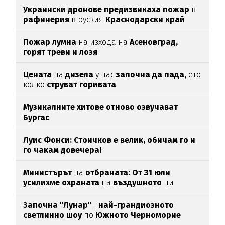
Украински дронове предизвикаха пожар
в
рафинерия
в руския
Краснодарски край
Пожар лумна
на изхода на
Асеновград,
горят треви и лозя
Цената
на
дизела
у нас
започна да пада,
ето
колко
струват горивата
Музикалните хитове отново озвучават
Бургас
Луис Фонси: Стоичков е велик, обичам го и
го чакам довечера!
Министърът
на
отбраната: От 31 юли
усилихме охраната
на
въздушното
ни
пространство
Започна "Лунар"
-
най-грандиозното
светлинно шоу
по
Южното Черноморие