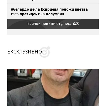
Абелардо де ла Есприеля положи клетва
като
президент
на
Колумбия
43
Всички новини от днес:
ЕКСКЛУЗИВНО