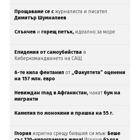
Прощаваме се с
журналиста и писател
Димитър Шумналиев
Слънчев
и
горещ петък,
идеално за море
Епидемия от самоубийства
в
Киберкомандването на САЩ
6-те кила фентанил
от
„Факултета“ оценени
на 157 млн. евро
Невиждан глад в Афганистан,
чакат
бум на
мигранти
Камелия по монокини и прашка на 55 г.
Глория
изригна срещу бившия си мъж:
Беше
със 120-килограмова жена!
Искаше
бърза