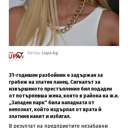
Автор:
Lupa.bg
31-годишен разбойник е задържан за
грабеж на златен ланец. Сигналът за
извършеното престъпление бил подаден
от потърпевша жена, която в района на ж.к.
„Западен парк“ била нападната от
непознат, който издърпал от врата й
златния накит и избягал.
В резултат на предприетите незабавни