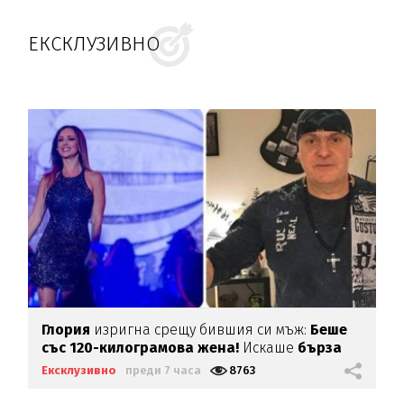
ЕКСКЛУЗИВНО
Глория
изригна срещу бившия си мъж:
Беше
със 120-килограмова жена!
Искаше
бърза
печалба...
Ексклузивно
преди 7 часа
8763