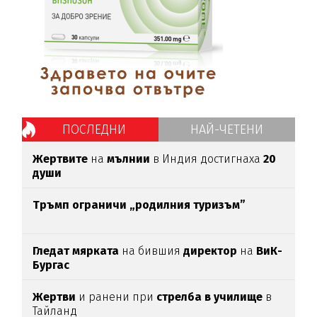
ПОСЛЕДНИ
НАЙ-ЧЕТЕНИ
Жертвите
на
мълнии
в Индия достигнаха
20
души
Тръмп ограничи „родилния туризъм”
Гледат мярката
на бившия
директор
на
ВиК-
Бургас
Жертви
и ранени при
стрелба в училище
в
Тайланд