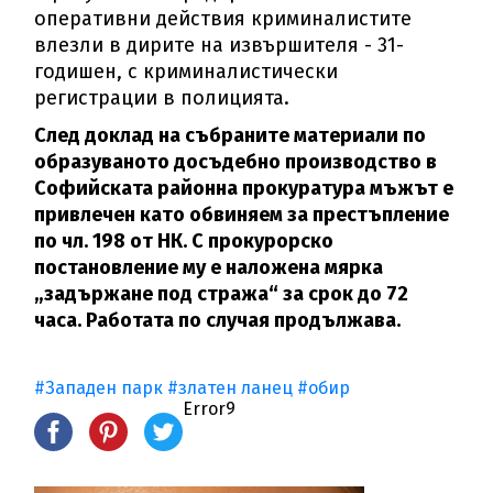
оперативни действия криминалистите
влезли в дирите на извършителя - 31-
годишен, с криминалистически
регистрации в полицията.
След доклад на събраните материали по
образуваното досъдебно производство в
Софийската районна прокуратура мъжът е
привлечен като обвиняем за престъпление
по чл. 198 от НК. С прокурорско
постановление му е наложена мярка
„задържане под стража“ за срок до 72
часа. Работата по случая продължава.
#Западен парк
#златен ланец
#обир
Error9