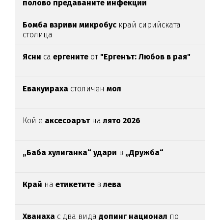
полово предаваните инфекции
Бомба взриви микробус
край сирийската
столица
Ясни
са
ергените
от
"Ергенът: Любов в рая"
Евакуираха
столичен
мол
Кой е
аксесоарът
на
лято 2026
„Баба хулиганка“ удари
в
„Дружба“
Край
на
етикетите
в
лева
Хванаха
с два вида
допинг национал
по