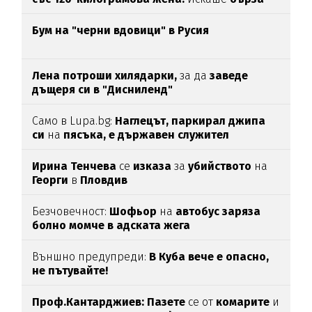
печалба...
Бум на "черни вдовици" в Русия
Лена потроши хилядарки,
за да
заведе
дъщеря си в "Дисниленд"
Само в Lupa.bg:
Наглецът, паркирал джипа
си
на
пясъка, е държавен служител
Ирина Тенчева
се
изказа
за
убийството
на
Георги
в
Пловдив
Безчовечност:
Шофьор
на
автобус заряза
болно момче в адската жега
Външно предупреди:
В
Куба вече е опасно,
не пътувайте!
Проф.Кантарджиев: Пазете
се от
комарите
и