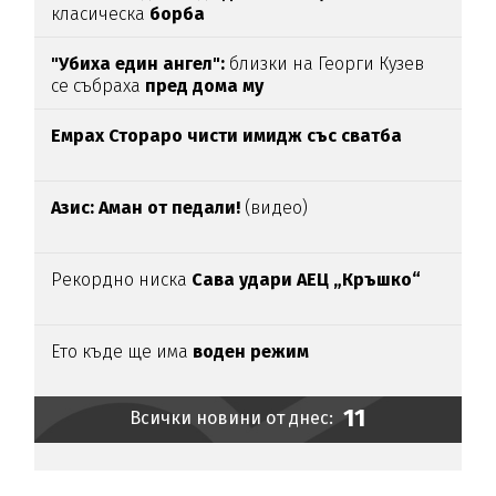
класическа
борба
"Убиха един ангел":
близки на Георги Кузев
се събраха
пред дома му
Емрах Стораро чисти имидж със сватба
Азис: Аман от педали!
(видео)
Рекордно ниска
Сава удари АЕЦ „Кръшко“
Ето къде ще има
воден режим
11
Всички новини от днес: