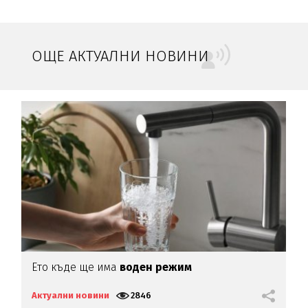
ОЩЕ АКТУАЛНИ НОВИНИ
Ето къде ще има
воден режим
Е
н
Актуални новини
2846
А