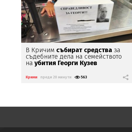
Огнен ад:
136
пожара
потушени
о
за денонощие, 1 е
пострадал
Крими
преди 1 час
986