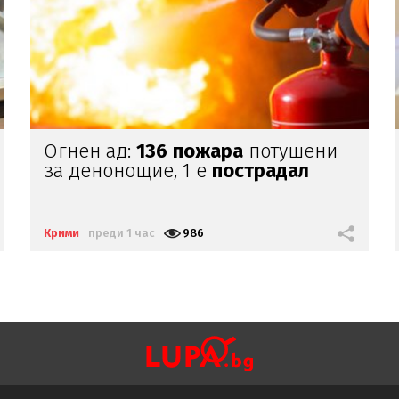
Лияна Панделиева:
Ние сме
виновни
за касапницата в
Пловдив -
правим убийците
медийни звезди!
Крими
преди 12 часа
6923