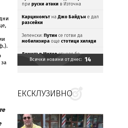
при
руски
атаки
в Източна
Украйна
Карциномът
на
Джо
Байдън
е дал
едни
разсейки
це,
Зеленски:
Путин
се готви да
ии
мобилизира
още
стотици
хиляди
.).
руснаци
Димитър
Митов
отново бе
о
14
Всички новини от днес:
резерва
за
Абърдийн
 за
Огнен ад:
136
пожара
потушени за
денонощие, 1 е
пострадал
ЕКСКЛУЗИВНО
Европа
очаква
първото пълно
слънчево
затъмнение
от
десетилетия
те
Красиви
имена
празнуват
имен
ден
на 9 август
е