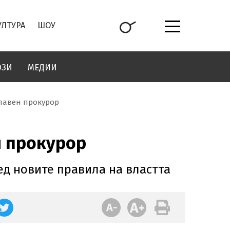
УЛТУРА
ШОУ
ОЗИ
МЕДИИ
главен прокурор
н прокурор
ед новите правила на властта