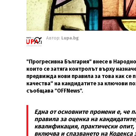
Автор:
Lupa.bg
"Прогресивна България" внесе в Народно
които се затяга контролът върху назнач
предвижда нови правила за това как се
качества“ на кандидатите за ключови по
съобщава "OFFNews".
Една от основните промени е, че 
правила за оценка на кандидатит
квалификация, практически опит, 
включва и спазването на Кодекса 