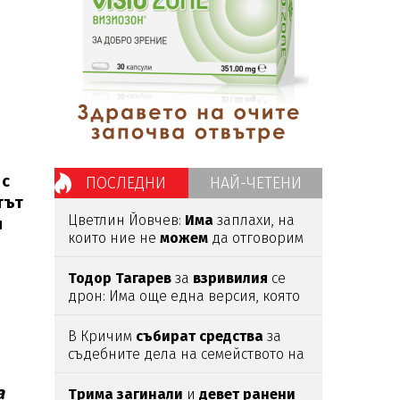
 с
ПОСЛЕДНИ
НАЙ-ЧЕТЕНИ
тът
Цветлин Йовчев:
Има
заплахи, на
и
които ние не
можем
да отговорим
адекватно
Тодор
Тагарев
за
взривилия
се
дрон: Има още една версия, която
не трябва да
изключваме
В Кричим
събират
средства
за
съдебните дела на семейството на
убития
Георги
Кузев
а
Трима
загинали
и
девет
ранени