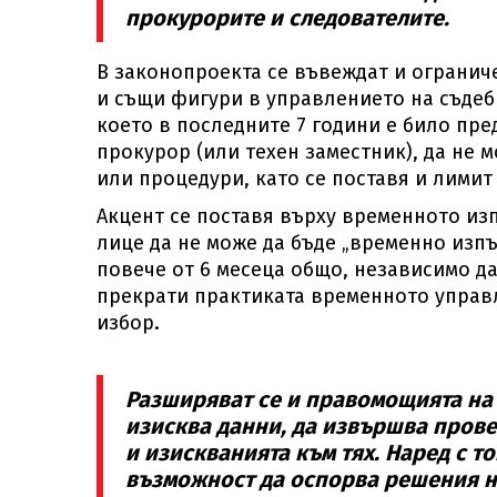
прокурорите и следователите.
В законопроекта се въвеждат и огранич
и същи фигури в управлението на съдебн
което в последните 7 години е било пре
прокурор (или техен заместник), да не 
или процедури, като се поставя и лимит
Акцент се поставя върху временното из
лице да не може да бъде „временно изп
повече от 6 месеца общо, независимо да
прекрати практиката временното управ
избор.
Разширяват се и правомощията на
изисква данни, да извършва прове
и изискванията към тях. Наред с 
възможност да оспорва решения на