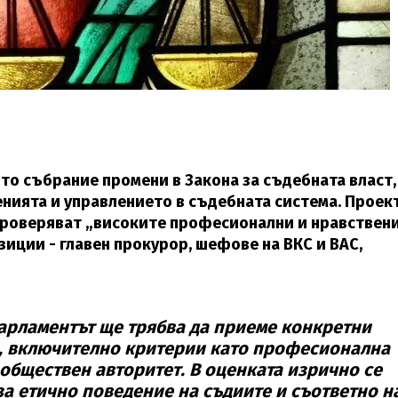
то събрание промени в Закона за съдебната власт,
енията и управлението в съдебната система. Проек
 проверяват „високите професионални и нравствен
зиции - главен прокурор, шефове на ВКС и ВАС,
парламентът ще трябва да приеме конкретни
е, включително критерии като професионална
обществен авторитет. В оценката изрично се
за етично поведение на съдиите и съответно н