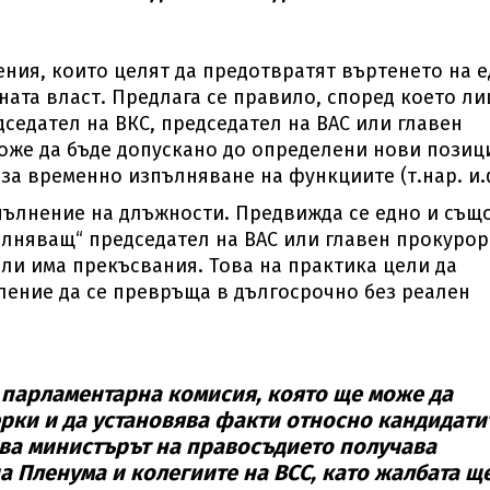
ения, които целят да предотвратят въртенето на 
ата власт. Предлага се правило, според което ли
дседател на ВКС, председател на ВАС или главен
може да бъде допускано до определени нови позиц
 за временно изпълняване на функциите (т.нар. и.ф
пълнение на длъжности. Предвижда се едно и същ
ълняващ“ председател на ВАС или главен прокурор
ли има прекъсвания. Това на практика цели да
ление да се превръща в дългосрочно без реален
 парламентарна комисия, която ще може да
рки и да установява факти относно кандидати
това министърът на правосъдието получава
 Пленума и колегиите на ВСС, като жалбата щ