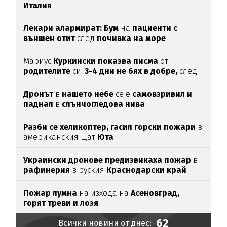
Италия
Лекари алармират: Бум
на
пациенти с
външен отит
след
почивка на море
Мариус
Куркински показва писма
от
родителите
си:
3-4 дни не бях в добре,
след
като ги
прочетох
Дронът
в
нашето небе
се е
самовзривил и
паднал
в
слънчогледова нива
Разби се хеликоптер,
гасил горски пожари
в
американския щат
Юта
Украински дронове предизвикаха пожар
в
рафинерия
в руския
Краснодарски край
Пожар лумна
на изхода на
Асеновград,
горят треви и лозя
62
Всички новини от днес: