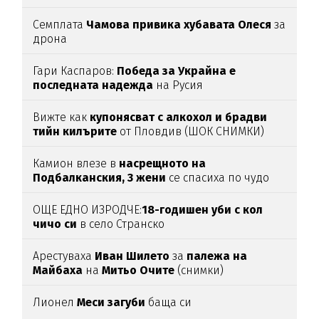
Семплата
Чамова привика хубавата Олеся
за
дрона
Гари Каспаров:
Победа за Украйна е
последната надежда
на Русия
Вижте как
купонясват с алкохол и брадви
тийн килърите
от Пловдив (ШОК СНИМКИ)
Камион влезе в
насрещното на
Подбалканския, 3 жени
се спасиха по чудо
(ВИДЕО)
ОЩЕ ЕДНО ИЗРОДЧЕ:
18-годишен уби с кол
чичо си
в село Странско
Арестуваха
Иван Шилето
за
палежа на
Майбаха
на
Митьо Очите
(снимки)
Лионел
Меси загуби
баща си