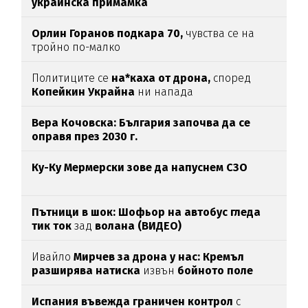
украинска примамка
Орлин Горанов подкара 70,
чувства се на
тройно по-малко
Политиците се
на*каха от дрона,
според
Копейкин Украйна
ни напада
Вера Кочовска: България започва да се
оправя през 2030 г.
Ку-Ку Мермерски зове да напуснем СЗО
Пътници в шок: Шофьор на автобус гледа
тик ток
зад
волана (ВИДЕО)
Ивайло
Мирчев за дрона у нас: Кремъл
разширява натиска
извън
бойното поле
Испания въвежда граничен контрол
с