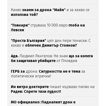
Какво
знаем за дрона "Майя"
и за какво се
използва той?
"Говнари"
струваха 10 000 евро
глоба на
Левски
"Проста България"
цял ден пере тениски: С
какво е
облечен Димитър Стоянов?
Адв.
Людмил Рангелов: Не знам
що за колега
би защитавал убийците
от Пловдив
ГЕРБ за
дрона:
Сигурността не е тема
за
политически игрички!
Ин витро докторите
пишат кърваво писмо на
Радев: Спрете тази лудост!
МО официално: Падналият дрон е