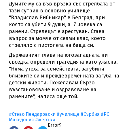
Думите му са във връзка със стрелбата от
тази сутрин в основно училище
"Владислав Рибникар" в Белград, при
която са убити 9 души, а 7 човека са
ранени. Стрелецът е арестуван. Става
въпрос за момче от седми клас, което
стреляло с пистолета на баща си.
Държавният глава на югозападната ни
съседка определи трагедията като ужасна.
"Няма утеха за семействата, загубили
близките си и преждевременната загуба на
детски животи. Пожелавам бързо
възстановяване и оздравяване на
ранените", написа още той.
#Стево Пендаровски
#училище
#Сърбия
#РС
Македония
#жертви
Error9