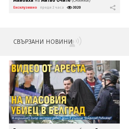
Майбаха
на
Митьо Очите
(снимки)
Ексклузивно
преди 2 часа
3020
СВЪРЗАНИ НОВИНИ