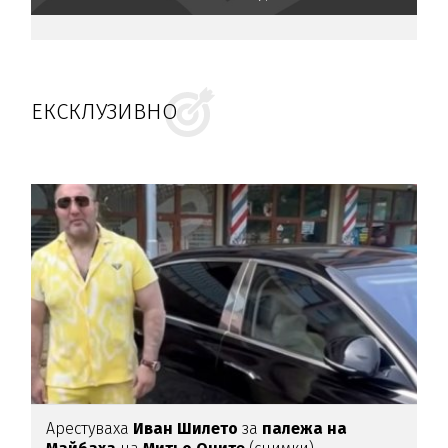
ЕКСКЛУЗИВНО
Арестуваха
Иван Шилето
за
палежа на