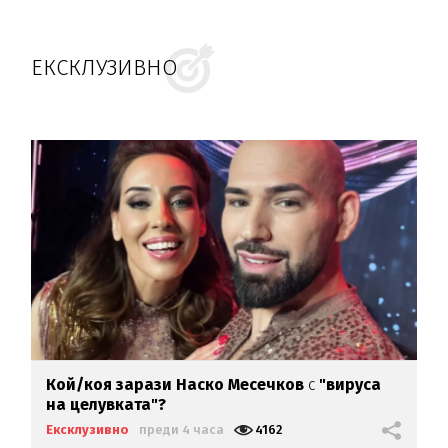
ЕКСКЛУЗИВНО
Кой/коя зарази
Наско Месечков
с
"вируса
на целувката"?
Ексклузивно
преди 4 часа
4162