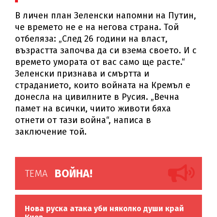
В личен план Зеленски напомни на Путин,
че времето не е на негова страна. Той
отбеляза: „След 26 години на власт,
възрастта започва да си взема своето. И с
времето умората от вас само ще расте.“
Зеленски признава и смъртта и
страданието, които войната на Кремъл е
донесла на цивилните в Русия. „Вечна
памет на всички, чиито животи бяха
отнети от тази война“, написа в
заключение той.
ВОЙНА!
ТЕМА
Нова руска атака уби няколко души край