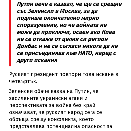
Путин вече е казвал, че ще се срещне
със Зеленски в Москва, за да
подпише окончателно мирно
споразумение, но че войната не
може да приключи, освен ако Киев
не се откаже от целия си регион
Донбас и не се съгласи никога да не
се присъединява към НАТО, наред с
други искания
Руският президент повтори това искане в
четвъртък.
Зеленски обаче казва на Путин, че
засилените украински атаки и
перспективата за война без край
означават, че руският народ сега се
обръща срещу конфликта, което
представлява потенциална опасност за