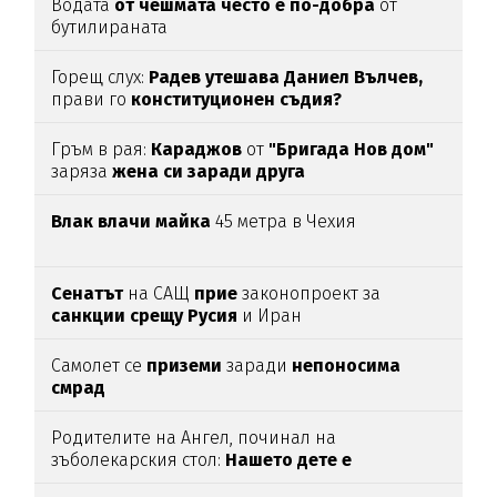
Водата
от чешмата често е по-добра
от
бутилираната
Горещ слух:
Радев утешава Даниел Вълчев,
прави го
конституционен съдия?
Гръм в рая:
Караджов
от
"Бригада Нов дом"
заряза
жена си заради друга
Влак влачи майка
45 метра в Чехия
Сенатът
на САЩ
прие
законопроект за
санкции срещу Русия
и Иран
Самолет се
приземи
заради
непоносима
смрад
Родителите на Ангел, починал на
зъболекарския стол:
Нашето дете е
интоксикирано
с препарат, който е