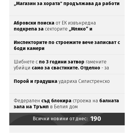
антидотът
на
упойката
„Магазин за хората"
продължава да работи
Абровски поиска
от ЕК извънредна
подкрепа за
секторите
„Мляко“ и
„Свиневъдство“
Инспекторите по строежите вече записват с
боди камери
Шибнете с
по 3 години затвор
гамените
убийци
само за свастиките. Отделно
- за
убийството
Порой и градушка
удариха Силистренско
Федерален
съд блокира
строежа на
балната
зала на Тръмп
в Белия дом
190
Всички новини от днес: