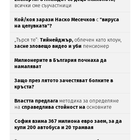
всички сме съучастници
Кой/коя зарази
Наско Месечков
с
"вируса
на целувката"?
„Търся те“:
Тийнейджър,
облечен като клоун,
засне зловещо видео и уби
пенсионер
Милионерите в България почнаха да
намаляват
Защо през лятото зачестяват болките в
кръста?
Властта предлага
методика за определяне
на
справедлива стойност на
основните
храни
София взима 367 милиона евро заем, за да
купи 200 автобуса и 20 трамвая