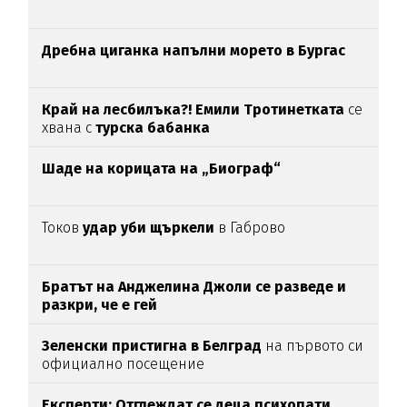
Дребна циганка напълни морето в Бургас
Край на лесбилъка?!
Емили Тротинетката
се
хвана с
турска бабанка
Шаде на корицата на „Биограф“
Токов
удар уби щъркели
в Габрово
Братът на Анджелина Джоли се разведе и
разкри, че е гей
Зеленски пристигна в Белград
на първото си
официално посещение
Експерти: Отглеждат се деца психопати,