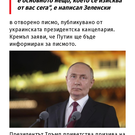
е основното нещо, което се изисква
от вас сега“, е написал Зеленски
в отворено писмо, публикувано от
украинската президентска канцелария.
Кремъл заяви, че Путин ще бъде
информиран за писмото.
Президентът Тръмп приветства призива на