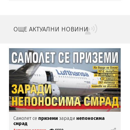
ОЩЕ АКТУАЛНИ НОВИНИ
а
Самолет се
приземи
заради
непоносима
И
смрад
б