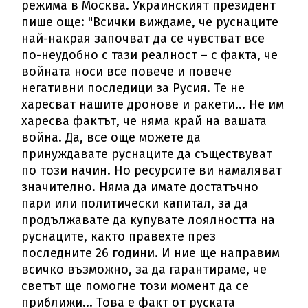
режима в Москва. Украинският президент
пише още: "Всички виждаме, че руснаците
най-накрая започват да се чувстват все
по-неудобно с тази реалност – с факта, че
войната носи все повече и повече
негативни последици за Русия. Те не
харесват нашите дронове и ракети... Не им
харесва фактът, че няма край на вашата
война. Да, все още можете да
принуждавате руснаците да съществуват
по този начин. Но ресурсите ви намаляват
значително. Няма да имате достатъчно
пари или политически капитал, за да
продължавате да купувате лоялността на
руснаците, както правехте през
последните 26 години. И ние ще направим
всичко възможно, за да гарантираме, че
светът ще помогне този момент да се
приближи... Това е факт от руската