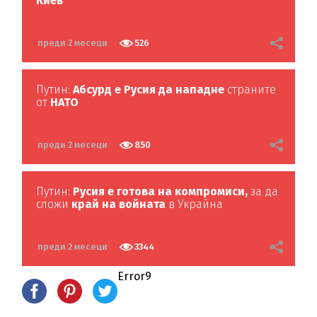
Киев
преди 2 месеци
526
Путин:
Абсурд е Русия да нападне
страните
от
НАТО
преди 2 месеци
850
Путин:
Русия е готова на компромиси,
за да
сложи
край на войната
в Украйна
преди 2 месеци
3344
Error9