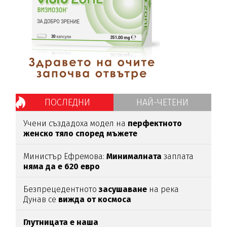
ПОСЛЕДНИ
НАЙ-ЧЕТЕНИ
Учени създадоха модел на
перфектното
женско тяло според мъжете
Министър Ефремова:
Минималната
заплата
няма да е 620 евро
Безпрецедентното
засушаване
на река
Дунав се
вижда от космоса
Глутницата е наша