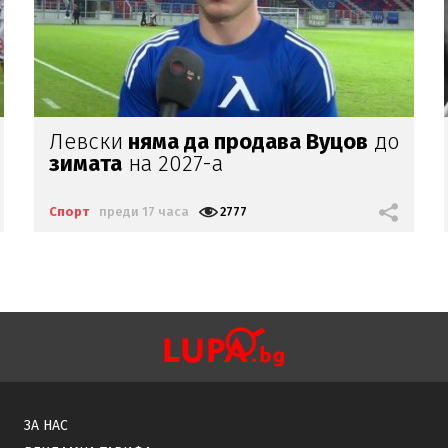
Лионел
Меси загуби
баща си
Спорт
преди 18 часа
3885
ЗА НАС