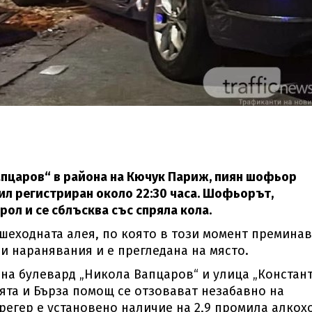
апцаров“ в района на Кючук Париж, пиян шофьор
ил регистриран около 22:30 часа. Шофьорът,
ол и се сблъсква със спряла кола.
ешеходната алея, по която в този момент премина
ни наранявания и е прегледана на място.
 на булевард „Никола Вапцаров“ и улица „Констан
ята и Бърза помощ се отзовават незабавно на
регер е установено наличие на 2,9 промила алкох