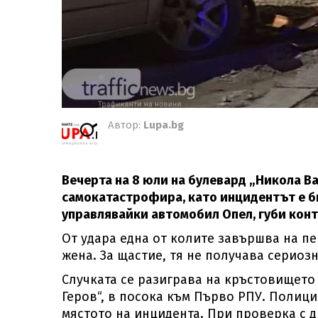
Автор:
Lupa.bg
Вечерта на 8 юли на булевард „Никола В
самокатастрофира, като инцидентът е б
управлявайки автомобил Опел, губи контр
От удара една от колите завършва на п
жена. За щастие, тя не получава сериоз
Случката се разиграва на кръстовището
Геров“, в посока към Първо РПУ. Полици
мястото на инцидента. При проверка с д