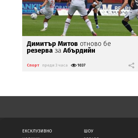
Левски
няма да продава Вуцов
до
зимата
на 2027-а
Спорт
преди 17 часа
2777
ЕКСКЛУЗИВНО
ШОУ