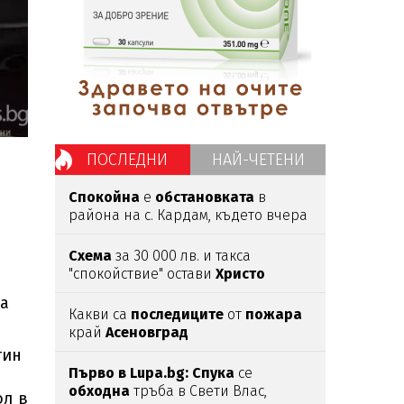
ПОСЛЕДНИ
НАЙ-ЧЕТЕНИ
Спокойна
е
обстановката
в
района на с. Кардам, където вчера
дрон
навлезе
в българското
въздушно
пространство
Схема
за 30 000 лв. и такса
"спокойствие" остави
Христо
Широков
в
ареста
ва
Какви са
последиците
от
пожара
край
Асеновград
тин
Първо в Lupa.bg: Спука
се
обходна
тръба в Свети Влас,
ол в