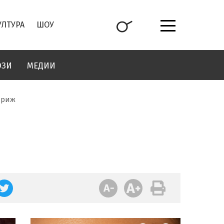
УЛТУРА
ШОУ
ОЗИ
МЕДИИ
ариж