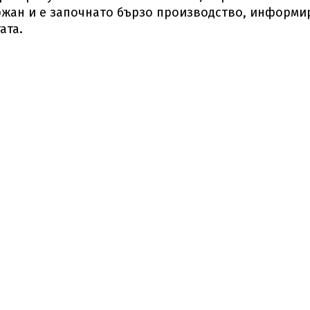
ържан и е започнато бързо производство, информи
ата.