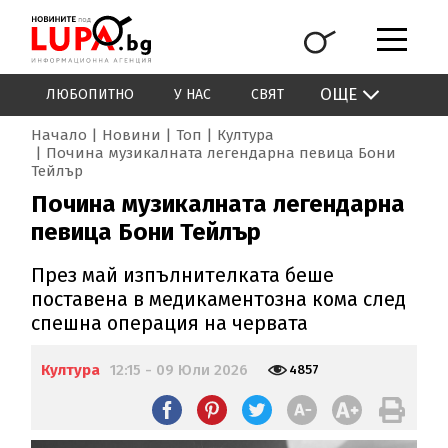
ОЩЕ
ЛЮБОПИТНО
У НАС
СВЯТ
Начало
Новини
Топ
Култура
Почина музикалната легендарна певица Бони
Тейлър
Почина музикалната легендарна
певица Бони Тейлър
През май изпълнителката беше
поставена в медикаментозна кома след
спешна операция на червата
Култура
12:15 - 09 Юли 2026
4857