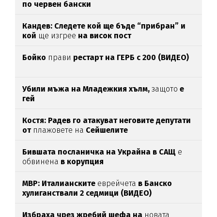
по червен бански
Кандев: Следете кой ще бъде “прибран” и
кой
ще изгрее
на висок пост
Бойко
прави
рестарт на ГЕРБ с 200 (ВИДЕО)
Убили мъжа на Младежкия хълм,
защото
е
гей
Костя: Радев го атакуват неговите депутати
от
плажовете на
Сейшелите
Бившата посланичка на Украйна в САЩ
е
обвинена
в корупция
МВР: Италианските
еврейчета
в Банско
хулиганствали 2 седмици (ВИДЕО)
Избраха чрез жребий шефа на
новата