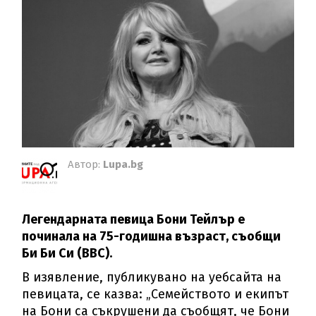
Автор:
Lupa.bg
Легендарната певица Бони Тейлър е
починала на 75-годишна възраст, съобщи
Би Би Си (BBC).
В изявление, публикувано на уебсайта на
певицата, се казва: „Семейството и екипът
на Бони са съкрушени да съобщят, че Бони