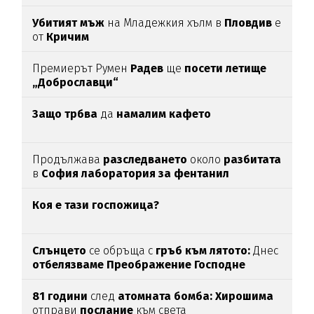
Убитият мъж
на Младежкия хълм в
Пловдив
е
от
Кричим
Премиерът Румен
Радев
ще
посети летище
„Доброславци“
Защо трбва
да
намалим кафето
Продължава
разследването
около
разбитата
в
София лаборатория за фентанил
Коя е тази госпожица?
Слънцето
се обръща с
гръб към лятото:
Днес
отбелязваме
Преображение Господне
81 години
след
атомната бомба: Хирошима
отправи
послание
към света