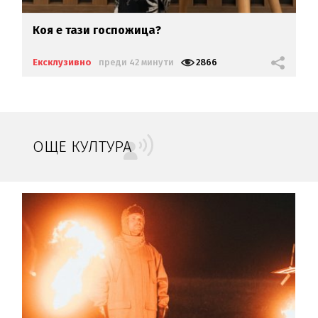
Коя е тази госпожица?
Ексклузивно
преди 42 минути
2866
ОЩЕ КУЛТУРА