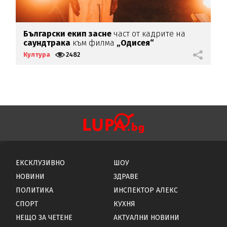
с
Български екип засне
част от кадрите на
Б
саундтрака
към филма
„Одисея“
Б
Култура
2482
К
ЕКСКЛУЗИВНО
ШОУ
НОВИНИ
ЗДРАВЕ
ПОЛИТИКА
ИНСПЕКТОР АЛЕКС
СПОРТ
КУХНЯ
НЕЩО ЗА ЧЕТЕНЕ
АКТУАЛНИ НОВИНИ