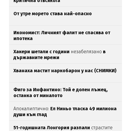
критична отвсякога
От утре морето става най-опасно
Икономист: Личният фалит не спасява от
ипотека
Хакери шетали с години
незабелязано
в
държавните мрежи
Хванаха мастит наркобарон у нас (СНИМКИ)
Фиго за Инфантино: Той е долен лъжец,
останка от миналото
Апокалиптично:
Ел Ниньо тласка 49 милиона
души към глад
51-годишната Лонгория разпали
страстите