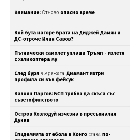
Внимание:
Отново
опасно време
Кой бута нагоре брата на Диджей Дамян и
ДС-отроче Илин Савов?
Пътнически самолет уплаши Тръмп - излетя
с хеликоптера му
След буря
в мрежата:
Диамант изтри
профила си във фейсук
Калоян Паргов: БСП трябва да скъса със
съветофилството
Остров Козлодуй изчезна в пресъхналия
Дунав
Епидемията от ебола в Конго
става
по-