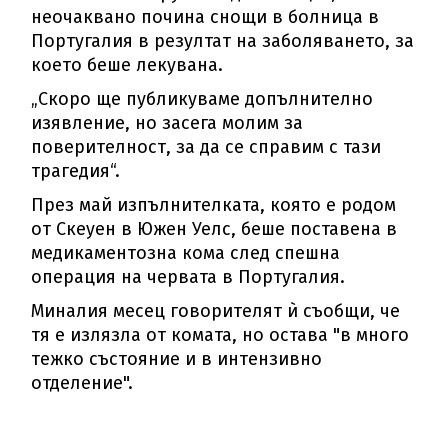
неочаквано почина снощи в болница в
Португалия в резултат на заболяването, за
което беше лекувана.
„Скоро ще публикуваме допълнително
изявление, но засега молим за
поверителност, за да се справим с тази
трагедия“.
През май изпълнителката, която е родом
от Скеуен в Южен Уелс, беше поставена в
медикаментозна кома след спешна
операция на червата в Португалия.
Миналия месец говорителят ѝ съобщи, че
тя е излязла от комата, но остава "в много
тежко състояние и в интензивно
отделение".