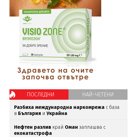
ПОСЛЕДНИ
НАЙ-ЧЕТЕНИ
Разбиха международна наркомрежа
с база
в
България
и
Украйна
Нефтен разлив
край
Оман
заплашва с
екокатастрофа