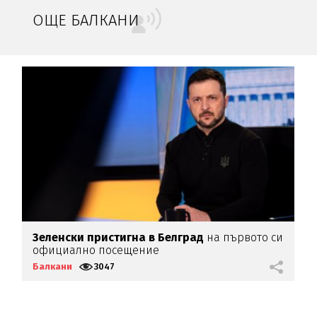
ОЩЕ БАЛКАНИ
Зеленски пристигна в Белград
на първото си
Б
официално посещение
М
Балкани
3047
Б