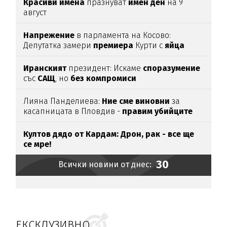
Красиви
имена
празнуват
имен
ден
на 9
август
Напрежение
в парламента на Косово:
Депутатка замери
премиера
Курти с
яйца
Иранският
президент: Искаме
споразумение
със
САЩ
, но
без
компромиси
Лияна Панделиева:
Ние сме виновни
за
касапницата в Пловдив -
правим убийците
медийни звезди!
Култов дядо от Кардам: Дрон, рак - все ще
се мре!
30
Всички новини от днес:
ЕКСКЛУЗИВНО