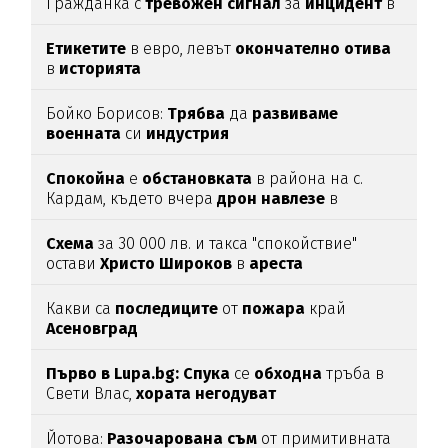
Гражданка с
тревожен
сигнал
за
инцидент
в
Благоевград
Етикетите
в евро, левът
окончателно
отива
в
историята
Бойко Борисов:
Трябва
да
развиваме
военната
си
индустрия
Спокойна
е
обстановката
в района на с.
Кардам, където вчера
дрон
навлезе
в
българското
въздушно
пространство
Схема
за 30 000 лв. и такса "спокойствие"
остави
Христо
Широков
в
ареста
Какви са
последиците
от
пожара
край
Асеновград
Първо в Lupa.bg: Спука
се
обходна
тръба в
Свети Влас,
хората
негодуват
Йотова:
Разочарована
съм
от примитивната