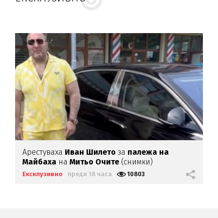
Арестуваха
Иван Шилето
за
палежа на
Майбаха
на
Митьо Очите
(снимки)
Ексклузивно
преди 18 часа
10803