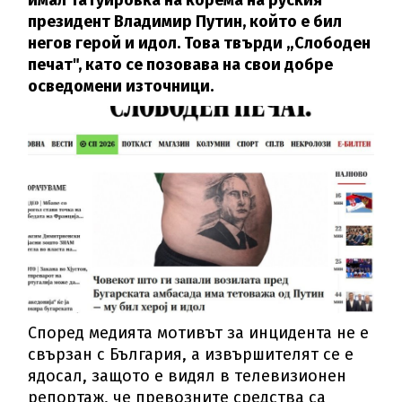
имал татуировка на корема на руския
президент Владимир Путин, който е бил
негов герой и идол. Това твърди „Слободен
печат", като се позовава на свои добре
осведомени източници.
Според медията мотивът за инцидента не е
свързан с България, а извършителят се е
ядосал, защото е видял в телевизионен
репортаж, че превозните средства са