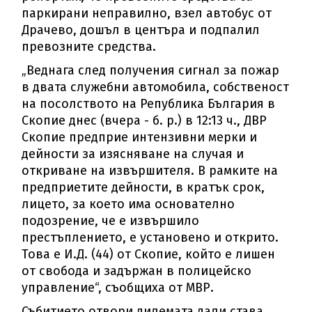
паркирани неправилно, взел автобус от
Драчево, дошъл в центъра и подпалил
превозните средства.
„Веднага след получения сигнал за пожар
в двата служебни автомобила, собственост
на посолството на Република България в
Скопие днес (вчера - б. р.) в 12:13 ч., ДВР
Скопие предприе интензивни мерки и
дейности за изясняване на случая и
откриване на извършителя. В рамките на
предприетите дейности, в кратък срок,
лицето, за което има основателно
подозрение, че е извършило
престъплението, е установено и открито.
Това е И.Д. (44) от Скопие, който е лишен
от свобода и задържан в полицейско
управление“, съобщиха от МВР.
Събитието отвори дилемата дали става