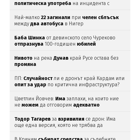
политическа
употреба
на инцидента с
дрона
Най-малко
22
загинали
при
челен
сблъсък
между
два
автобуса
в Нигер
Баба
Шинка
от девинското село Чуреково
отпразнува
100-годишен
юбилей
Нивото
на река
Дунав
край Русе остава без
промяна
ПП:
Случайност
ли е дронът край Кардам или
опит
за
удар
по критична инфраструктура?
Цветлин Йовчев:
Има
заплахи, на които ние
не
можем
да отговорим
адекватно
Тодор
Тагарев
за
взривилия
се дрон: Има
още една версия, която не трябва да
изключваме
В Кричим
събират
средства
за съдебните