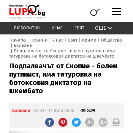
ОЩЕ
ЛЮБОПИТНО
У НАС
СВЯТ
Начало
Новини
У нас
Свят
Крими
Общество
Балкани
Подпалвачът от Скопие - болен путинист, има
татуровка на ботоксовия диктатор на шкембето
Подпалвачът от Скопие - болен
путинист, има татуровка на
ботоксовия диктатор на
шкембето
Балкани
00:41 - 17 Юни 2026
5200