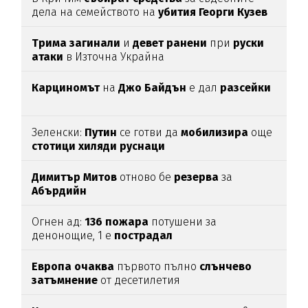
дела на семейството на
убития
Георги
Кузев
Трима
загинали
и
девет
ранени
при
руски
атаки
в Източна Украйна
Карциномът
на
Джо
Байдън
е дал
разсейки
Зеленски:
Путин
се готви да
мобилизира
още
стотици
хиляди
руснаци
Димитър
Митов
отново бе
резерва
за
Абърдийн
Огнен ад:
136
пожара
потушени за
денонощие, 1 е
пострадал
Европа
очаква
първото пълно
слънчево
затъмнение
от десетилетия