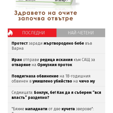
ПОСЛЕДНИ
НАЙ-ЧЕТЕНИ
Протест
заради
мъртвородено
бебе
във
Варна
Иран
отправи
редица
искания
към САЩ за
отваряне
на
Ормузкия
проток
Повдигнаха
обвинение
на 18-годишния
обвинен в
умишлено
убийство
на
чичо
му
Седмицата:
Боклук, бе! Как да я съберем “вся
власть” разделно?
"Бяхме
нападнати
от две
кучета
зверове":