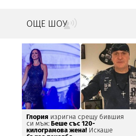
ОЩЕ ШОУ
а
Глория
изригна срещу бившия
си мъж:
Беше със 120-
килограмова жена!
Искаше