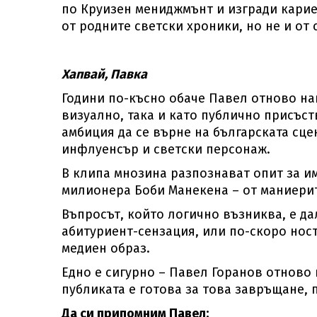
по Круизен мениджмънт и изгради карие
от родните светски хроники, но не и от
Хапвай, Павка
Години по-късно обаче Павел отново нап
визуално, така и като публично присъст
амбиция да се върне на българската сце
инфлуенсър и светски персонаж.
В клипа мнозина разпознават опит за и
милионера Боби Манекена – от маниерит
Въпросът, който логично възниква, е д
абитуриент-сензация, или по-скоро нос
медиен образ.
Едно е сигурно – Павел Горанов отново 
публиката е готова за това завръщане, 
Да си припомним Павел: