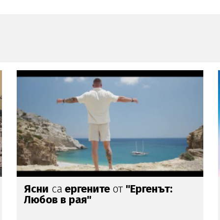
Ясни
са
ергените
от
"Ергенът:
Любов в рая"