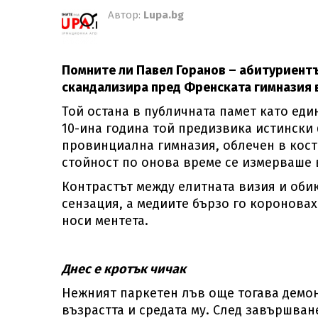
Автор:
Lupa.bg
Помните ли Павел Горанов – абитуриентът
скандализира пред Френската гимназия в
Той остана в публичната памет като еди
10-ина година той предизвика истински 
провинциална гимназия, облечен в кост
стойност по онова време се измерваше 
Контрастът между елитната визия и оби
сензация, а медиите бързо го короновах
носи ментета.
Днес е кротък чичак
Нежният паркетен лъв още тогава демо
възрастта и средата му. След завършван