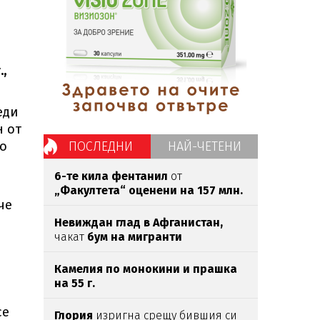
,
еди
н от
то
ПОСЛЕДНИ
НАЙ-ЧЕТЕНИ
6-те кила фентанил
от
„Факултета“ оценени на 157 млн.
че
евро
Невиждан глад в Афганистан,
чакат
бум на мигранти
Камелия по монокини и прашка
на 55 г.
се
Глория
изригна срещу бившия си