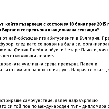
, който гъзарееше с костюм за 18 бона през 2015 г.
 Бургас и се превърна в национална сензация?
н от най-обсъжданите абитуриенти в България. Пр
фурор, след като се появи на бала си, организира
юм на Филип Плейн и обувки Чезаре Пачоти, чия
в десетки хиляди левове.
кновената училищна среда превърна Павел в
а като символ на показния лукс. Накрая се оказа, 
нстрираше самочувствие, далеч надхвърлящо
ето си той пое по международен път – дипломира 