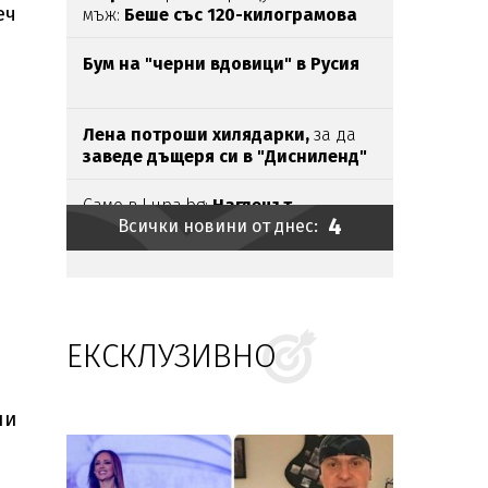
еч
мъж:
Беше със 120-килограмова
жена!
Искаше
бърза печалба...
Бум на "черни вдовици" в Русия
Лена потроши хилядарки,
за да
заведе дъщеря си в "Дисниленд"
Само в Lupa.bg:
Наглецът,
4
Всички новини от днес:
паркирал джипа си
на
пясъка, е
държавен служител
Ирина Тенчева
се
изказа
за
убийството
на
Георги
в
Пловдив
н
ЕКСКЛУЗИВНО
Безчовечност:
Шофьор
на
автобус
заряза болно момче в адската
жега
ли
Външно предупреди:
В
Куба вече
е опасно, не пътувайте!