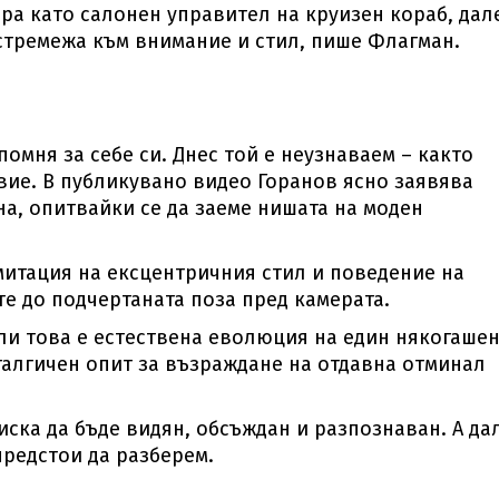
ра като салонен управител на круизен кораб, дал
 стремежа към внимание и стил, пише Флагман.
омня за себе си. Днес той е неузнаваем – както
вие. В публикувано видео Горанов ясно заявява
на, опитвайки се да заеме нишата на моден
митация на ексцентричния стил и поведение на
е до подчертаната поза пред камерата.
али това е естествена еволюция на един някогаше
талгичен опит за възраждане на отдавна отминал
иска да бъде видян, обсъждан и разпознаван. А да
предстои да разберем.