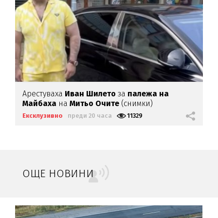
Арестуваха
Иван Шилето
за
палежа на
Майбаха
на
Митьо Очите
(снимки)
Ексклузивно
преди 20 часа
11329
ОЩЕ НОВИНИ