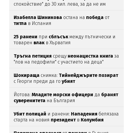
спокойствие" до 30 хил. лева, за да не им
спират
водата (подробности)
Изабелла
Шиникова
остана на
победа
от
титла
в Испания
25
ранени
при
сблъсък
между пътнически и
товарен
влак
в Хърватия
Тръгна
петиция
срещу
неонацистка
книга
за
"лов на педофили" с участието на деца"
Шокираща
снимка:
Тийнейджърите
позират
с Георги преди да го
убият
Йотова:
Младите
морски
офицери
да
бранят
суверенитета
на България
Убит
полицай
и ранени:
Нападения
белязаха
старта на новия
президент
в
Колумбия