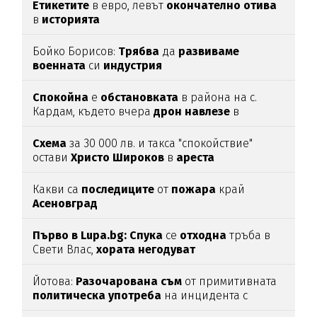
Етикетите
в евро, левът
окончателно
отива
в
историята
Бойко Борисов:
Трябва
да
развиваме
военната
си
индустрия
Спокойна
е
обстановката
в района на с.
Кардам, където вчера
дрон
навлезе
в
българското
въздушно
пространство
Схема
за 30 000 лв. и такса "спокойствие"
остави
Христо
Широков
в
ареста
Какви са
последиците
от
пожара
край
Асеновград
Първо в Lupa.bg: Спука
се
отходна
тръба в
Свети Влас,
хората
негодуват
Йотова:
Разочарована
съм
от примитивната
политическа
употреба
на инцидента с
дрона