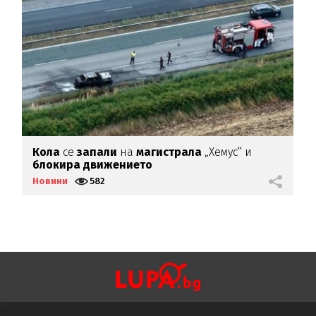
Кола
се
запали
на
магистрала
„Хемус“ и
П
блокира
движението
з
Новини
582
Н