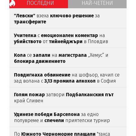
ПОСЛЕДНИ
НАЙ-ЧЕТЕНИ
"Левски"
взеха
ключово
решение
за
трансферите
Учителка
с
емоционален
коментар
на
убийството
от
тийнейджъри
в Пловдив
Кола
се
запали
на
магистрала
„Хемус“ и
блокира
движението
Повдигнаха
обвинение
на шофьор, качил се
зад волана с
3,13
промила
алкохол
в София
Голям
пожар
затвори
Подбалканския
път
край Сливен
Удинезе
победи
Барселона
за едно
полувреме и
спечели
приятелски турнир
По
Южното
Черноморие
плащали
"такса