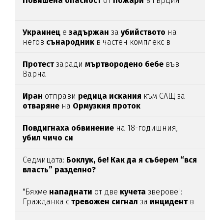
Повишена
опасност
от
пожари
в Гърция
Украинец
е
задържан
за
убийството
на
негов
сънародник
в частен комплекс в
община
Несебър
Протест
заради
мъртвородено
бебе
във
Варна
Иран
отправи
редица
искания
към САЩ за
отваряне
на
Ормузкия
проток
Повдигнаха
обвинение
на 18-годишния,
убил
чичо
си
Седмицата:
Боклук, бе! Как да я съберем “вся
власть” разделно?
"Бяхме
нападнати
от две
кучета
зверове":
Гражданка с
тревожен
сигнал
за
инцидент
в
Благоевград