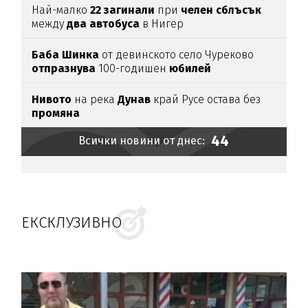
Най-малко
22
загинали
при
челен
сблъсък
между
два
автобуса
в Нигер
Баба
Шинка
от девинското село Чуреково
отпразнува
100-годишен
юбилей
Нивото
на река
Дунав
край Русе остава без
промяна
44
Всички новини от днес:
ЕКСКЛУЗИВНО