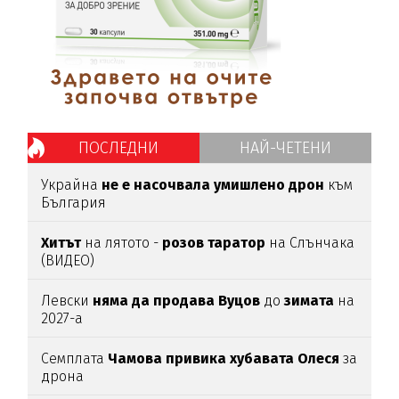
ПОСЛЕДНИ
НАЙ-ЧЕТЕНИ
Украйна
не е насочвала умишлено дрон
към
България
Хитът
на лятото -
розов таратор
на Слънчака
(ВИДЕО)
Левски
няма да продава Вуцов
до
зимата
на
2027-а
Семплата
Чамова привика хубавата Олеся
за
дрона