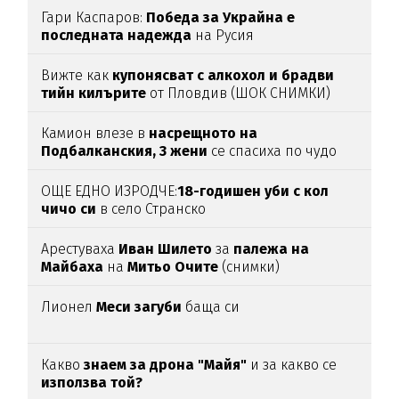
Гари Каспаров:
Победа за Украйна е
последната надежда
на Русия
Вижте как
купонясват с алкохол и брадви
тийн килърите
от Пловдив (ШОК СНИМКИ)
Камион влезе в
насрещното на
Подбалканския, 3 жени
се спасиха по чудо
(ВИДЕО)
ОЩЕ ЕДНО ИЗРОДЧЕ:
18-годишен уби с кол
чичо си
в село Странско
Арестуваха
Иван Шилето
за
палежа на
Майбаха
на
Митьо Очите
(снимки)
Лионел
Меси загуби
баща си
Какво
знаем за дрона "Майя"
и за какво се
използва той?