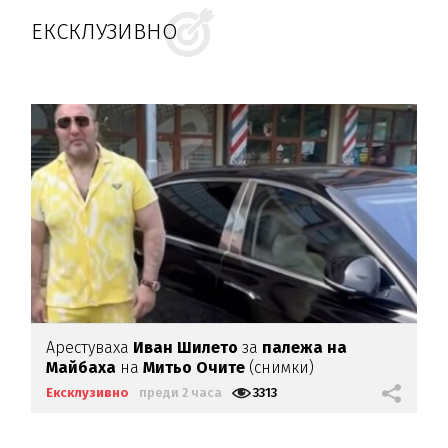
ЕКСКЛУЗИВНО
Арестуваха
Иван Шилето
за
палежа на
Майбаха
на
Митьо Очите
(снимки)
Ексклузивно
преди 2 часа
3313