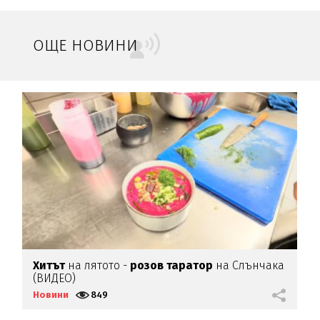
ОЩЕ НОВИНИ
м
Хитът
на лятото -
розов таратор
на Слънчака
С
(ВИДЕО)
д
Новини
849
Н