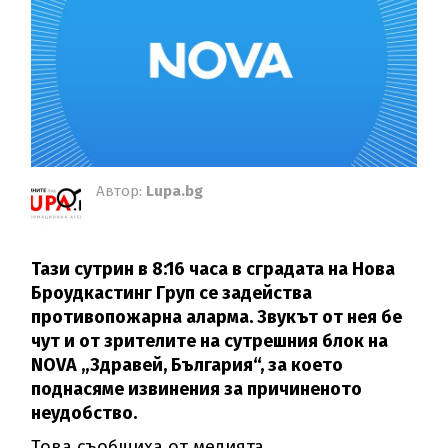
Автор:
Lupa.bg
Тази сутрин в 8:16 часа в сградата на Нова
Броудкастинг Груп се задейства
противопожарна аларма. Звукът от нея бе
чут и от зрителите на сутрешния блок на
NOVA „Здравей, България“, за което
поднасяме извинения за причиненото
неудобство.
Това съобщиха от медията.