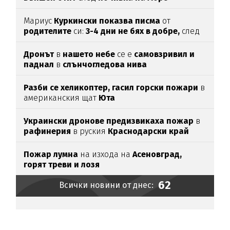
Мариус
Куркински показва писма
от
родителите
си:
3-4 дни не бях в добре,
след
като ги
прочетох
Дронът
в
нашето небе
се е
самовзривил и
паднал
в
слънчогледова нива
Разби се хеликоптер,
гасил горски пожари
в
американския щат
Юта
Украински дронове предизвикаха пожар
в
рафинерия
в руския
Краснодарски край
Пожар лумна
на изхода на
Асеновград,
горят треви и лозя
62
Всички новини от днес: