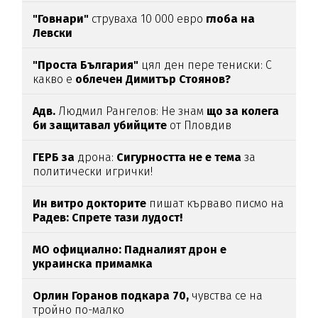
"Говнари"
струваха 10 000 евро
глоба на
Левски
"Проста България"
цял ден пере тениски: С
какво е
облечен Димитър Стоянов?
Адв.
Людмил Рангелов: Не знам
що за колега
би защитавал убийците
от Пловдив
ГЕРБ за
дрона:
Сигурността не е тема
за
политически игрички!
Ин витро докторите
пишат кърваво писмо на
Радев: Спрете тази лудост!
МО официално: Падналият дрон е
украинска примамка
Орлин Горанов подкара 70,
чувства се на
тройно по-малко