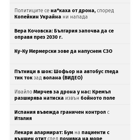
Политиците се
на*каха от дрона,
според
Копейкин Украйна
ни напада
Вера Кочовска: България започва да се
оправя през 2030 г.
Ку-Ку Мермерски зове да напуснем СЗО
Пътници в шок: Шофьор на автобус гледа
тик ток
зад
волана (ВИДЕО)
Ивайло
Мирчев за дрона у нас: Кремъл
разширява натиска
извън
бойното поле
Испания въвежда граничен контрол
с
Италия
Лекари алармират: Бум
на
пациенти с
външен отит
след
почивка на море