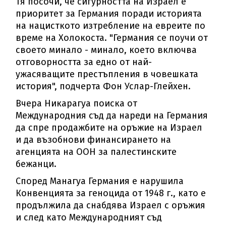
Тя посочи, че сигурността на Израел е
приоритет за Германия поради историята
на нацисткото изтребление на евреите по
време на Холокоста. "Германия се поучи от
своето минало - минало, което включва
отговорността за едно от най-
ужасяващите престъпления в човешката
история", подчерта Фон Услар-Глейхен.
Вчера Никарагуа поиска от
Международния съд да нареди на Германия
да спре продажбите на оръжие на Израел
и да възобнови финансирането на
агенцията на ООН за палестинските
бежанци.
Според Манагуа Германия е нарушила
Конвенцията за геноцида от 1948 г., като е
продължила да снабдява Израел с оръжия
и след като Международният съд