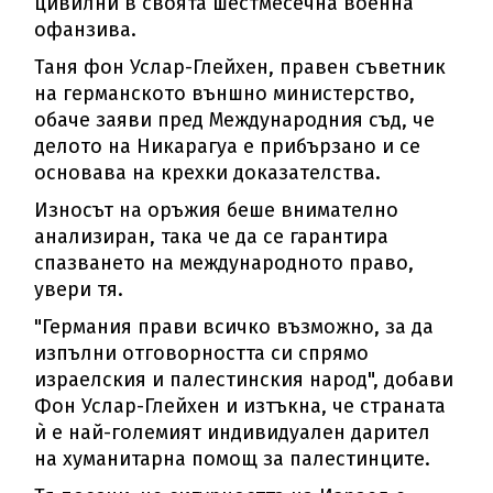
цивилни в своята шестмесечна военна
офанзива.
Таня фон Услар-Глейхен, правен съветник
на германското външно министерство,
обаче заяви пред Международния съд, че
делото на Никарагуа е прибързано и се
основава на крехки доказателства.
Износът на оръжия беше внимателно
анализиран, така че да се гарантира
спазването на международното право,
увери тя.
"Германия прави всичко възможно, за да
изпълни отговорността си спрямо
израелския и палестинския народ", добави
Фон Услар-Глейхен и изтъкна, че страната
ѝ е най-големият индивидуален дарител
на хуманитарна помощ за палестинците.