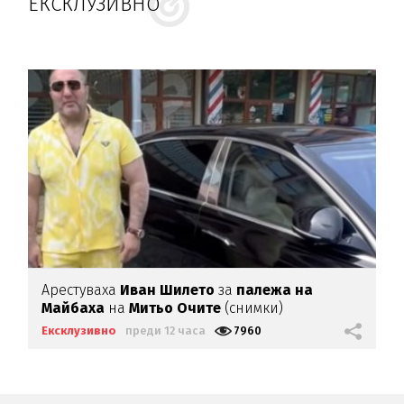
ЕКСКЛУЗИВНО
Арестуваха
Иван Шилето
за
палежа на
Майбаха
на
Митьо Очите
(снимки)
Ексклузивно
преди 12 часа
7960