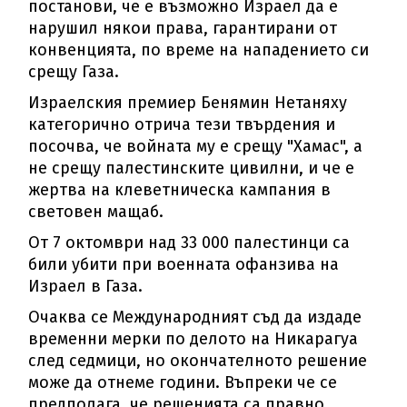
постанови, че е възможно Израел да е
нарушил някои права, гарантирани от
конвенцията, по време на нападението си
срещу Газа.
Израелския премиер Бенямин Нетаняху
категорично отрича тези твърдения и
посочва, че войната му е срещу "Хамас", а
не срещу палестинските цивилни, и че е
жертва на клеветническа кампания в
световен мащаб.
От 7 октомври над 33 000 палестинци са
били убити при военната офанзива на
Израел в Газа.
Очаква се Международният съд да издаде
временни мерки по делото на Никарагуа
след седмици, но окончателното решение
може да отнеме години. Въпреки че се
предполага, че решенията са правно