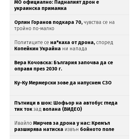
МО официално: Падналият дрон е
украинска примамка
Орлин Горанов подкара 70,
чувства се на
тройно по-малко
Политиците се
на*каха от дрона,
според
Копейкин Украйна
ни напада
Вера Кочовска: България започва да се
оправя през 2030 г.
Ку-Ку Мермерски зове да напуснем СЗО
Пътници в шок: Шофьор на автобус гледа
тик ток
зад
волана (ВИДЕО)
Ивайло
Мирчев за дрона у нас: Кремъл
разширява натиска
извън
бойното поле