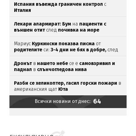
Испания въвежда граничен контрол
с
Италия
Лекари алармират: Бум
на
пациенти с
външен отит
след
почивка на море
Мариус
Куркински показва писма
от
родителите
си:
3-4 дни не бях в добре,
след
като ги
прочетох
Дронът
в
нашето небе
се е
самовзривил и
паднал
в
слънчогледова нива
Разби се хеликоптер,
гасил горски пожари
в
американския щат
Юта
64
Всички новини от днес: