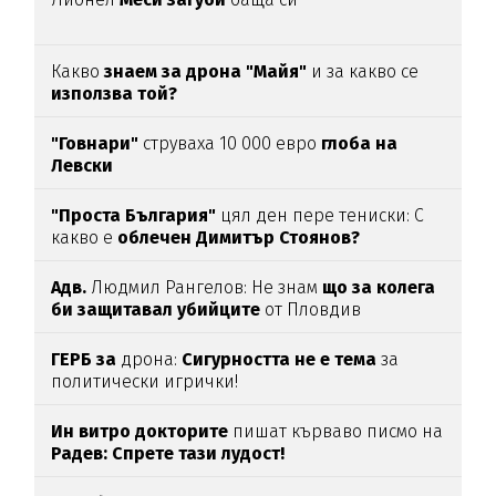
Какво
знаем за дрона "Майя"
и за какво се
използва той?
"Говнари"
струваха 10 000 евро
глоба на
Левски
"Проста България"
цял ден пере тениски: С
какво е
облечен Димитър Стоянов?
Адв.
Людмил Рангелов: Не знам
що за колега
би защитавал убийците
от Пловдив
ГЕРБ за
дрона:
Сигурността не е тема
за
политически игрички!
Ин витро докторите
пишат кърваво писмо на
Радев: Спрете тази лудост!