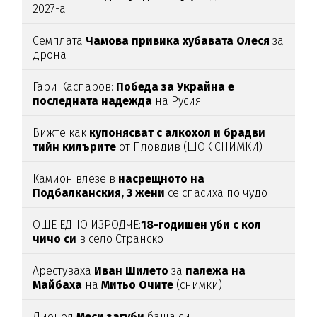
2027-а
Семплата
Чамова привика хубавата Олеся
за
дрона
Гари Каспаров:
Победа за Украйна е
последната надежда
на Русия
Вижте как
купонясват с алкохол и брадви
тийн килърите
от Пловдив (ШОК СНИМКИ)
Камион влезе в
насрещното на
Подбалканския, 3 жени
се спасиха по чудо
(ВИДЕО)
ОЩЕ ЕДНО ИЗРОДЧЕ:
18-годишен уби с кол
чичо си
в село Странско
Арестуваха
Иван Шилето
за
палежа на
Майбаха
на
Митьо Очите
(снимки)
Лионел
Меси загуби
баща си