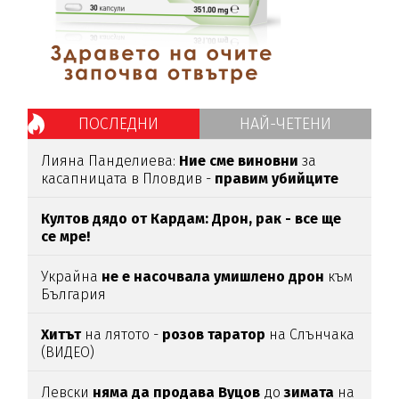
ПОСЛЕДНИ
НАЙ-ЧЕТЕНИ
Лияна Панделиева:
Ние сме виновни
за
касапницата в Пловдив -
правим убийците
медийни звезди!
Култов дядо от Кардам: Дрон, рак - все ще
се мре!
Украйна
не е насочвала умишлено дрон
към
България
Хитът
на лятото -
розов таратор
на Слънчака
(ВИДЕО)
Левски
няма да продава Вуцов
до
зимата
на