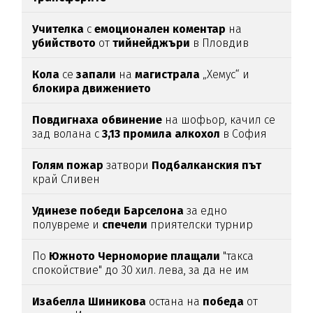
Учителка
с
емоционален
коментар
на
убийството
от
тийнейджъри
в Пловдив
Кола
се
запали
на
магистрала
„Хемус“ и
блокира
движението
Повдигнаха
обвинение
на шофьор, качил се
зад волана с
3,13
промила
алкохол
в София
Голям
пожар
затвори
Подбалканския
път
край Сливен
Удинезе
победи
Барселона
за едно
полувреме и
спечели
приятелски турнир
По
Южното
Черноморие
плащали
"такса
спокойствие" до 30 хил. лева, за да не им
спират
водата (подробности)
Изабелла
Шиникова
остана на
победа
от