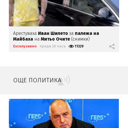
Арестуваха
Иван Шилето
за
палежа на
Майбаха
на
Митьо Очите
(снимки)
Ексклузивно
преди 20 часа
11329
ОЩЕ ПОЛИТИКА