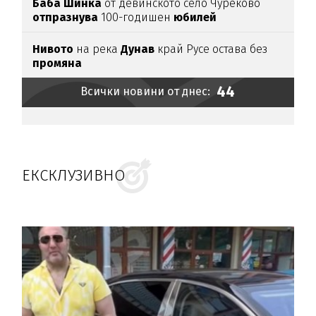
Баба
Шинка
от девинското село Чуреково
отпразнува
100-годишен
юбилей
Нивото
на река
Дунав
край Русе остава без
промяна
44
Всички новини от днес:
ЕКСКЛУЗИВНО