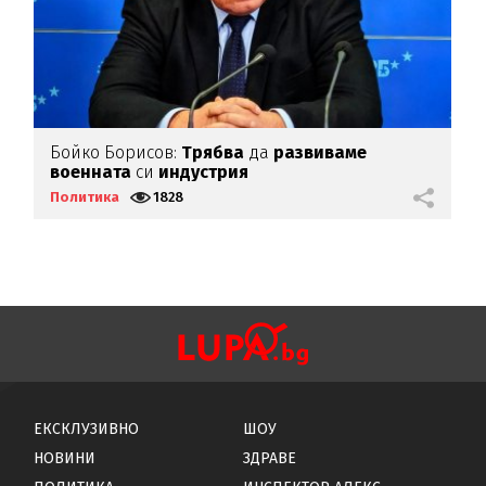
т
Бойко Борисов:
Трябва
да
развиваме
Й
военната
си
индустрия
п
д
Политика
1828
П
ЕКСКЛУЗИВНО
ШОУ
НОВИНИ
ЗДРАВЕ