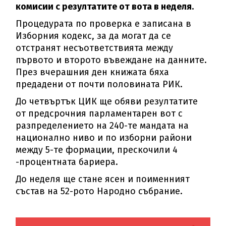
комисии с резултатите от вота в неделя.
Процедурата по проверка е записана в
Изборния кодекс, за да могат да се
отстранят несъответствията между
първото и второто въвеждане на данните.
През вчерашния ден книжата бяха
предадени от почти половината РИК.
До четвъртък ЦИК ще обяви резултатите
от предсрочния парламентарен вот с
разпределението на 240-те мандата на
национално ниво и по изборни райони
между 5-те формации, прескочили 4
-процентната бариера.
До неделя ще стане ясен и поименният
състав на 52-рото Народно събрание.