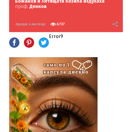
Божанов и Летящата Козила издухаха
проф.
Денков
преди 4 месеци
6737
Error9