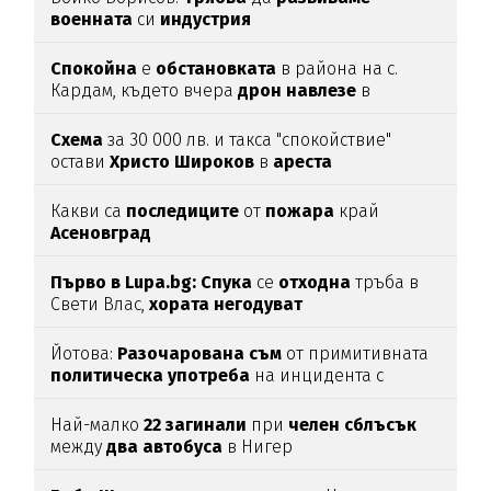
военната
си
индустрия
Спокойна
е
обстановката
в района на с.
Кардам, където вчера
дрон
навлезе
в
българското
въздушно
пространство
Схема
за 30 000 лв. и такса "спокойствие"
остави
Христо
Широков
в
ареста
Какви са
последиците
от
пожара
край
Асеновград
Първо в Lupa.bg: Спука
се
отходна
тръба в
Свети Влас,
хората
негодуват
Йотова:
Разочарована
съм
от примитивната
политическа
употреба
на инцидента с
дрона
Най-малко
22
загинали
при
челен
сблъсък
между
два
автобуса
в Нигер