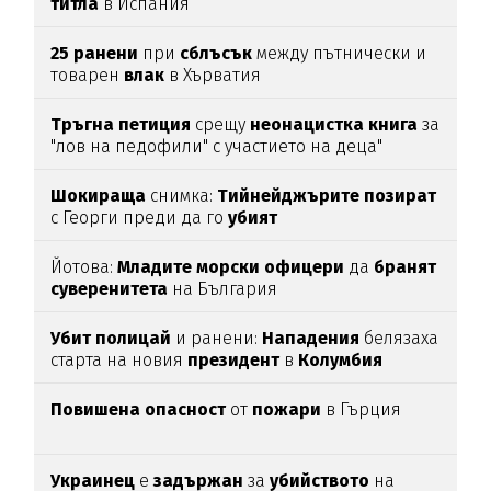
титла
в Испания
25
ранени
при
сблъсък
между пътнически и
товарен
влак
в Хърватия
Тръгна
петиция
срещу
неонацистка
книга
за
"лов на педофили" с участието на деца"
Шокираща
снимка:
Тийнейджърите
позират
с Георги преди да го
убият
Йотова:
Младите
морски
офицери
да
бранят
суверенитета
на България
Убит
полицай
и ранени:
Нападения
белязаха
старта на новия
президент
в
Колумбия
Повишена
опасност
от
пожари
в Гърция
Украинец
е
задържан
за
убийството
на