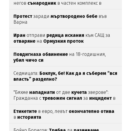
негов
сънародник
в частен комплекс в
община
Несебър
Протест
заради
мъртвородено
бебе
във
Варна
Иран
отправи
редица
искания
към САЩ за
отваряне
на
Ормузкия
проток
Повдигнаха
обвинение
на 18-годишния,
убил
чичо
си
Седмицата:
Боклук, бе! Как да я съберем “вся
власть” разделно?
"Бяхме
нападнати
от две
кучета
зверове":
Гражданка с
тревожен
сигнал
за
инцидент
в
Благоевград
Етикетите
в евро, левът
окончателно
отива
в
историята
Бойко Борисов:
Трябва
да
развиваме