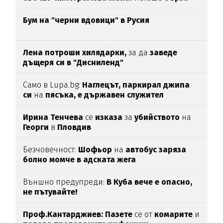
печалба...
Бум на "черни вдовици" в Русия
Лена потроши хилядарки,
за да
заведе
дъщеря си в "Дисниленд"
Само в Lupa.bg:
Наглецът, паркирал джипа
си
на
пясъка, е държавен служител
Ирина Тенчева
се
изказа
за
убийството
на
Георги
в
Пловдив
Безчовечност:
Шофьор
на
автобус заряза
болно момче в адската жега
Външно предупреди:
В
Куба вече е опасно,
не пътувайте!
Проф.Кантарджиев: Пазете
се от
комарите
и