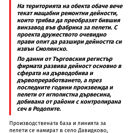
На територията на обекта обаче вече
текат мащабни ремонтни дейности,
които трябва да преобразят бившия
винзавод във фабрика за пелети. С
проекта дружеството очевидно
прави опит да разшири дейността си
извън Смолянско.
По данни от Търговския регистър
фирмата развива дейност основно в
сферата на дърводобива и
дървопреработването, а през
последните години произвежда и
пелети от иглолистна дървесина,
добивана от райони с контролирана
сеч в Родопите.
Производствената база и линията за
пелети се намират в село Давидково,