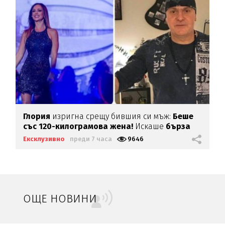
Глория
изригна срещу бившия си мъж:
Беше
със 120-килограмова жена!
Искаше
бърза
печалба...
Ексклузивно
преди 7 часа
9646
ОЩЕ НОВИНИ