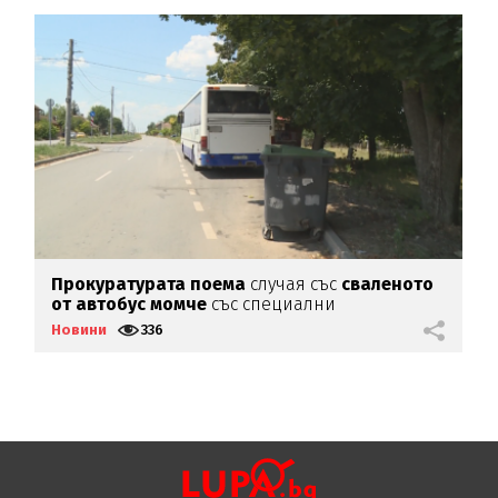
Прокуратурата поема
случая със
сваленото
Ж
от автобус момче
със специални
д
потребности
Новини
336
Н