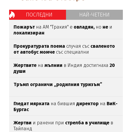
ПОСЛЕДНИ
НАЙ-ЧЕТЕНИ
Пожарът
на АМ "Тракия" е
овладян,
но
не
и
локализиран
Прокуратурата поема
случая със
сваленото
от автобус момче
със специални
потребности
Жертвите
на
мълнии
в Индия достигнаха
20
души
Тръмп ограничи „родилния туризъм”
Гледат мярката
на бившия
директор
на
ВиК-
Бургас
Жертви
и ранени при
стрелба в училище
в
Тайланд