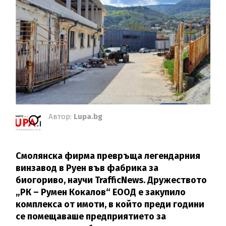
Автор:
Lupa.bg
Смолянска фирма превръща легендарния
винзавод в Руен във фабрика за
биогориво, научи TrafficNews. Дружеството
„РК – Румен Кокалов“ ЕООД е закупило
комплекса от имоти, в който преди години
се помещаваше предприятието за