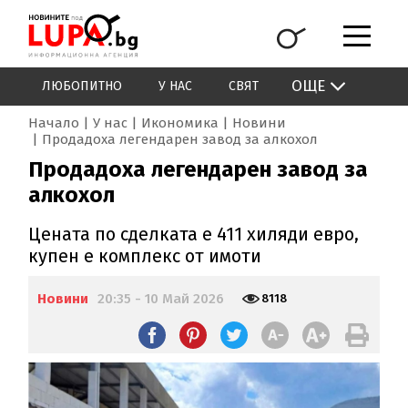
ОЩЕ
ЛЮБОПИТНО
У НАС
СВЯТ
Начало
У нас
Икономика
Новини
Продадоха легендарен завод за алкохол
Продадоха легендарен завод за
алкохол
Цената по сделката е 411 хиляди евро,
купен е комплекс от имоти
Новини
20:35 - 10 Май 2026
8118