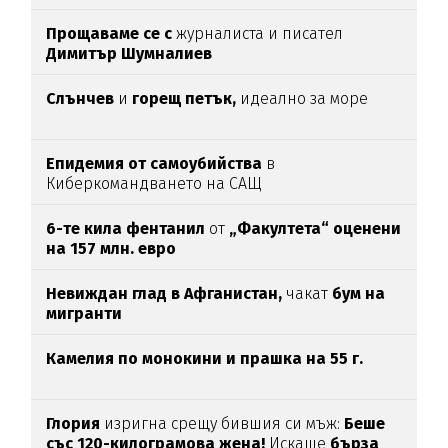
Прощаваме се с
журналиста и писател
Димитър Шумналиев
Слънчев
и
горещ петък,
идеално за море
Епидемия от самоубийства
в
Киберкомандването на САЩ
6-те кила фентанил
от
„Факултета“ оценени
на 157 млн. евро
Невиждан глад в Афганистан,
чакат
бум на
мигранти
Камелия по монокини и прашка на 55 г.
Глория
изригна срещу бившия си мъж:
Беше
със 120-килограмова жена!
Искаше
бърза