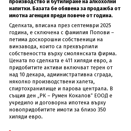
производство и бутилиране на алкохолни
напитки. Базата бе обявена за продажба от
имотна агенция преди повече от година.
Сделката, вписана през септември 2025
година, е сключена с фамилия Попови –
петима доскорошни собственици на
винзавода, които са прехвърлили
собствеността върху смолянската фирма.
Цената по сделката е 411 хиляди евро, а
придобитите активи включват терен от
над 10 декара, административна сграда,
няколко производствени халета,
спиртохранилище и парова централа. В
същия ден „РК – Румен Кокалов“ ЕООД е
учредило и договорна ипотека върху
новопридобитите имоти за близо 350
хиляди евро.