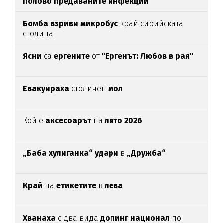
полово предаваните инфекции
Бомба взриви микробус
край сирийската
столица
Ясни
са
ергените
от
"Ергенът: Любов в рая"
Евакуираха
столичен
мол
Кой е
аксесоарът
на
лято 2026
„Баба хулиганка“ удари
в
„Дружба“
Край
на
етикетите
в
лева
Хванаха
с два вида
допинг национал
по