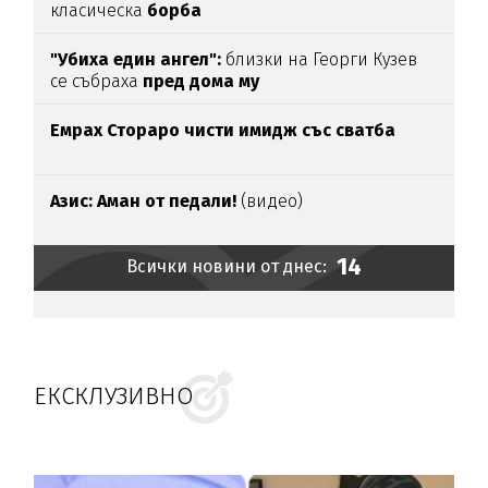
класическа
борба
"Убиха един ангел":
близки на Георги Кузев
се събраха
пред дома му
Емрах Стораро чисти имидж със сватба
Азис: Аман от педали!
(видео)
14
Всички новини от днес:
ЕКСКЛУЗИВНО