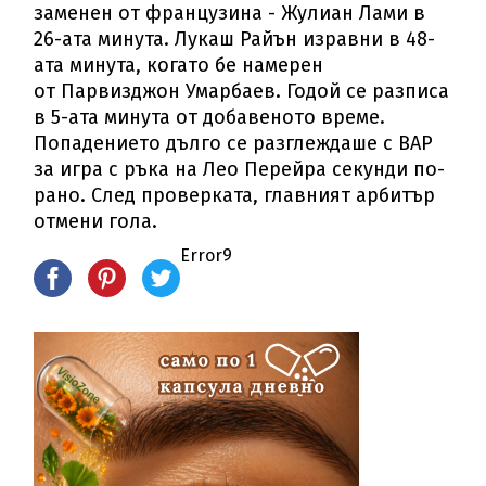
заменен от французина - Жулиан Лами в
26-ата минута. Лукаш Райън изравни в 48-
ата минута, когато бе намерен
от Парвизджон Умарбаев. Годой се разписа
в 5-ата минута от добавеното време.
Попадението дълго се разглеждаше с ВАР
за игра с ръка на Лео Перейра секунди по-
рано. След проверката, главният арбитър
отмени гола.
Error9