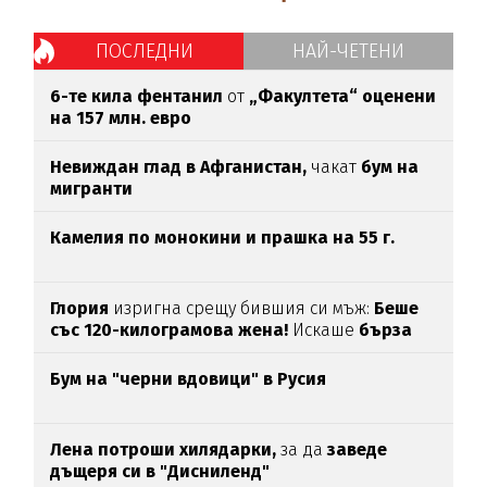
ПОСЛЕДНИ
НАЙ-ЧЕТЕНИ
6-те кила фентанил
от
„Факултета“ оценени
на 157 млн. евро
Невиждан глад в Афганистан,
чакат
бум на
мигранти
Камелия по монокини и прашка на 55 г.
Глория
изригна срещу бившия си мъж:
Беше
със 120-килограмова жена!
Искаше
бърза
печалба...
Бум на "черни вдовици" в Русия
Лена потроши хилядарки,
за да
заведе
дъщеря си в "Дисниленд"