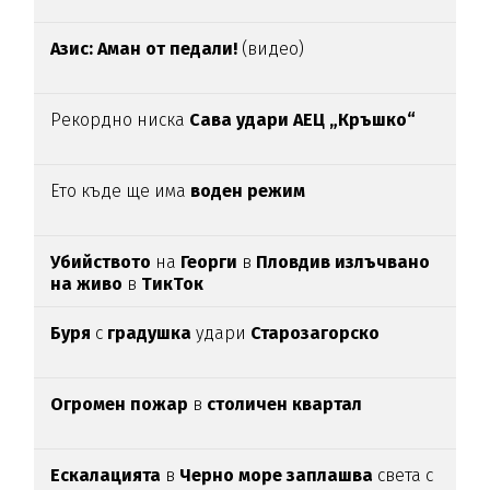
Азис: Аман от педали!
(видео)
Рекордно ниска
Сава удари АЕЦ „Кръшко“
Ето къде ще има
воден режим
Убийството
на
Георги
в
Пловдив излъчвано
на живо
в
ТикТок
Буря
с
градушка
удари
Старозагорско
Огромен пожар
в
столичен квартал
Ескалацията
в
Черно море заплашва
света с