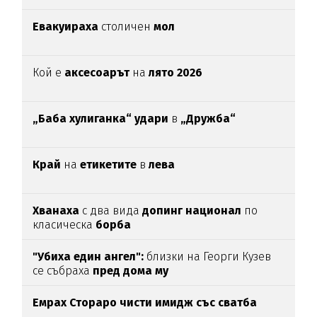
Евакуираха
столичен
мол
Кой е
аксесоарът
на
лято 2026
„Баба хулиганка“ удари
в
„Дружба“
Край
на
етикетите
в
лева
Хванаха
с два вида
допинг национал
по
класическа
борба
"Убиха един ангел":
близки на Георги Кузев
се събраха
пред дома му
Емрах Стораро чисти имидж със сватба