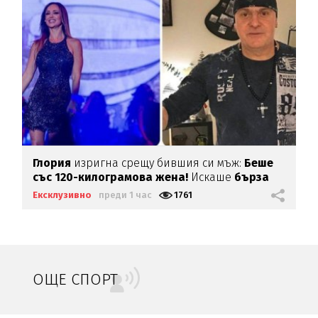
Глория
изригна срещу бившия си мъж:
Беше
със 120-килограмова жена!
Искаше
бърза
печалба...
Ексклузивно
преди 1 час
1761
ОЩЕ СПОРТ