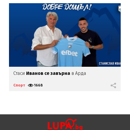
Стаси
Иванов се завърна
в Арда
И
п
Спорт
1668
С