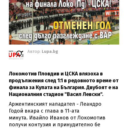
Автор:
Lupa.bg
Локомотив Пловдив и ЦСКА влязоха в
продължения след 1:1 в редовното време от
финала за Купата на България. Двубоят е на
Националния стадион "Васил Левски".
Аржентинският нападател - Леандро
Годой вкара с глава в 11-ата
минута. Ивайло Иванов от Локомотив
получи контузия и принудително бе