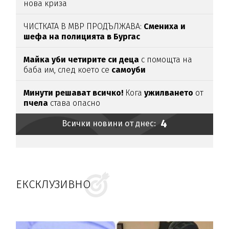
нова криза
ЧИСТКАТА В МВР ПРОДЪЛЖАВА:
Смениха и
шефа на полицията в Бургас
Майка уби четирите си деца
с помощта на
баба им, след което се
самоуби
Минути решават всичко!
Кога
ужилването
от
пчела
става опасно
4
Всички новини от днес:
ЕКСКЛУЗИВНО