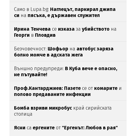
Само в Lupa.bg:
Наглецът, паркирал джипа
си
на
пясъка, е държавен служител
Ирина Тенчева
се
изказа
за
убийството
на
Георги
в
Пловдив
Безчовечност:
Шофьор
на
автобус заряза
болно момче в адската жега
Външно предупреди:
В
Куба вече е опасно,
не пътувайте!
Проф.Кантарджиев: Пазете
се от
комарите
и
полово предаваните инфекции
Бомба взриви микробус
край сирийската
столица
Ясни
са
ергените
от
"Ергенът: Любов в рая"