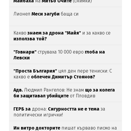
Майбаха
на
Митьо Очите
(снимки)
Лионел
Меси загуби
баща си
Какво
знаем за дрона "Майя"
и за какво се
използва той?
"Говнари"
струваха 10 000 евро
глоба на
Левски
"Проста България"
цял ден пере тениски: С
какво е
облечен Димитър Стоянов?
Адв.
Людмил Рангелов: Не знам
що за колега
би защитавал убийците
от Пловдив
ГЕРБ за
дрона:
Сигурността не е тема
за
политически игрички!
Ин витро докторите
пишат кърваво писмо на