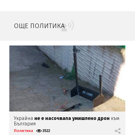
ОЩЕ ПОЛИТИКА
Украйна
не е насочвала умишлено дрон
към
С
България
д
Политика
3522
П