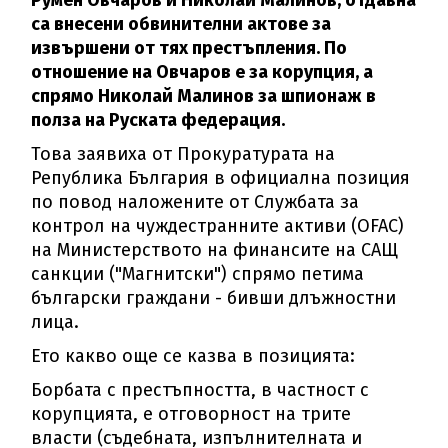
Румен Овчаров и Николай Малинов, отдавна
са внесени обвинителни актове за
извършени от тях престъпления. По
отношение на Овчаров е за корупция, а
спрямо Николай Малинов за шпионаж в
полза на Руската федерация.
Това заявиха от Прокуратурата на
Република България в официална позиция
по повод наложените от Службата за
контрол на чуждестранните активи (OFAC)
на Министерството на финансите на САЩ
санкции ("Магнитски") спрямо петима
български граждани - бивши длъжностни
лица.
Ето какво още се казва в позицията:
Борбата с престъпността, в частност с
корупцията, е отговорност на трите
власти (съдебната, изпълнителната и