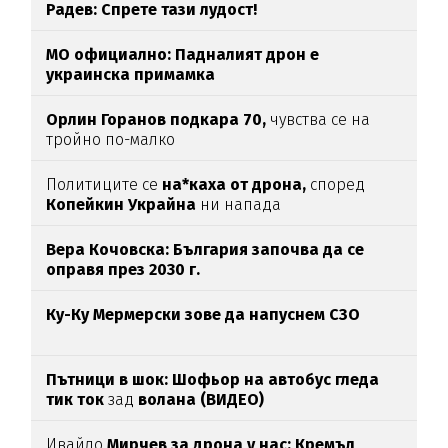
Радев: Спрете тази лудост!
МО официално: Падналият дрон е
украинска примамка
Орлин Горанов подкара 70,
чувства се на
тройно по-малко
Политиците се
на*каха от дрона,
според
Копейкин Украйна
ни напада
Вера Кочовска: България започва да се
оправя през 2030 г.
Ку-Ку Мермерски зове да напуснем СЗО
Пътници в шок: Шофьор на автобус гледа
тик ток
зад
волана (ВИДЕО)
Ивайло
Мирчев за дрона у нас: Кремъл