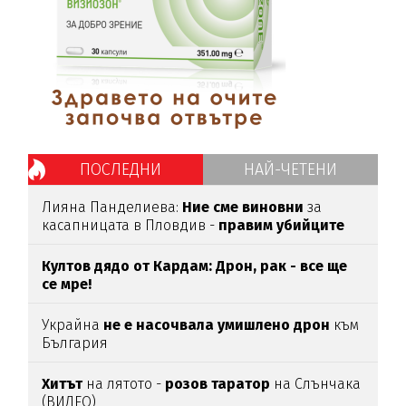
ПОСЛЕДНИ
НАЙ-ЧЕТЕНИ
Лияна Панделиева:
Ние сме виновни
за
касапницата в Пловдив -
правим убийците
медийни звезди!
Култов дядо от Кардам: Дрон, рак - все ще
се мре!
Украйна
не е насочвала умишлено дрон
към
България
Хитът
на лятото -
розов таратор
на Слънчака
(ВИДЕО)