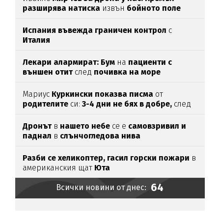
разширява натиска
извън
бойното поле
Испания въвежда граничен контрол
с
Италия
Лекари алармират: Бум
на
пациенти с
външен отит
след
почивка на море
Мариус
Куркински показва писма
от
родителите
си:
3-4 дни не бях в добре,
след
като ги
прочетох
Дронът
в
нашето небе
се е
самовзривил и
паднал
в
слънчогледова нива
Разби се хеликоптер,
гасил горски пожари
в
американския щат
Юта
64
Всички новини от днес: