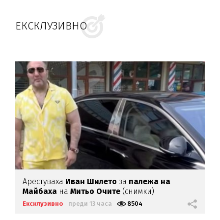
ЕКСКЛУЗИВНО
Арестуваха
Иван Шилето
за
палежа на
Майбаха
на
Митьо Очите
(снимки)
Ексклузивно
преди 13 часа
8504