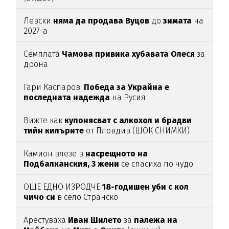
Левски
няма да продава Вуцов
до
зимата
на
2027-а
Семплата
Чамова привика хубавата Олеся
за
дрона
Гари Каспаров:
Победа за Украйна е
последната надежда
на Русия
Вижте как
купонясват с алкохол и брадви
тийн килърите
от Пловдив (ШОК СНИМКИ)
Камион влезе в
насрещното на
Подбалканския, 3 жени
се спасиха по чудо
(ВИДЕО)
ОЩЕ ЕДНО ИЗРОДЧЕ:
18-годишен уби с кол
чичо си
в село Странско
Арестуваха
Иван Шилето
за
палежа на