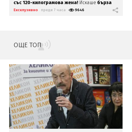
със 120-килограмова жена!
Искаше
бърза
печалба...
Ексклузивно
преди 7 часа
9646
ОЩЕ ТОП