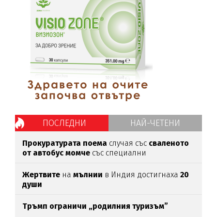
ПОСЛЕДНИ
НАЙ-ЧЕТЕНИ
Прокуратурата поема
случая със
сваленото
от автобус момче
със специални
потребности
Жертвите
на
мълнии
в Индия достигнаха
20
души
Тръмп ограничи „родилния туризъм”