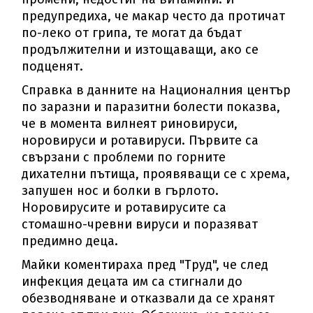
предупредиха, че макар често да протичат
по-леко от грипа, те могат да бъдат
продължителни и изтощаващи, ако се
подценят.
Справка в данните на Националния център
по заразни и паразитни болести показва,
че в момента вилнеят риновируси,
норовируси и ротавируси. Първите са
свързани с проблеми по горните
дихателни пътища, проявяващи се с хрема,
запушен нос и болки в гърлото.
Норовирусите и ротавирусите са
стомашно-чревни вируси и поразяват
предимно деца.
Майки коментираха пред "Труд", че след
инфекция децата им са стигнали до
обезводняване и отказвали да се хранят