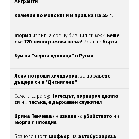
мигранти
Камелия по монокини и прашка на 55 г.
Глория
изригна срещу бившия си мъж:
Беше
със 120-килограмова жена!
Искаше
бърза
печалба...
Бум на "черни вдовици" в Русия
Лена потроши хилядарки,
за да
заведе
дъщеря си в "Дисниленд"
Само в Lupa.bg:
Наглецът, паркирал джипа
си
на
пясъка, е държавен служител
Ирина Тенчева
се
изказа
за
убийството
на
Георги
в
Пловдив
Безчовечност:
Шофьор
на
автобус заряза