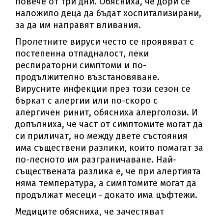
повече от три дни. Обясниха, че дори се
наложило деца да бъдат хоспитализирани,
за да им направят вливания.
Пролетните вируси често се проявяват с
постепенна отпадналост, леки
респираторни симптоми и по-
продължително възстановяване.
Вирусните инфекции през този сезон се
бъркат с алергии или по-скоро с
алергичен ринит, обясниха алерголози. И
допълниха, че част от симптомите могат да
си приличат, но между двете състояния
има съществени разлики, които помагат за
по-лесното им разграничаване. Най-
съществената разлика е, че при алертията
няма температура, а симптомите могат да
продължат месеци - докато има цъфтежи.
Медиците обясниха, че зачестяват