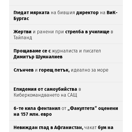
Гледат мярката
на бившия
директор
на
ВиК-
Бургас
Жертви
и ранени при
стрелба в училище
в
Тайланд
Прощаваме се с
журналиста и писател
Димитър Шумналиев
Слънчев
и
горещ петък,
идеално за море
Епидемия от самоубийства
в
Киберкомандването на САЩ
6-те кила фентанил
от
„Факултета“ оценени
на 157 млн. евро
Невиждан глад в Афганистан,
чакат
бум на