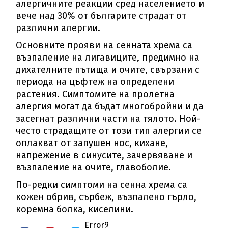
алергичните реакции сред населението и
вече над 30% от българите страдат от
различни алергии.
Основните прояви на сенната хрема са
възпаление на лигавиците, предимно на
дихателните пътища и очите, свързани с
периода на цъфтеж на определени
растения. Симптомите на пролетна
алергия могат да бъдат многобройни и да
засегнат различни части на тялото. Ной-
често страдащите от този тип алергии се
оплакват от запушен нос, кихане,
напрежение в синусите, зачервяване и
възпаление на очите, главоболие.
По-редки симптоми на сенна хрема са
кожен обрив, сърбеж, възпалено гърло,
коремна болка, киселини.
Error9