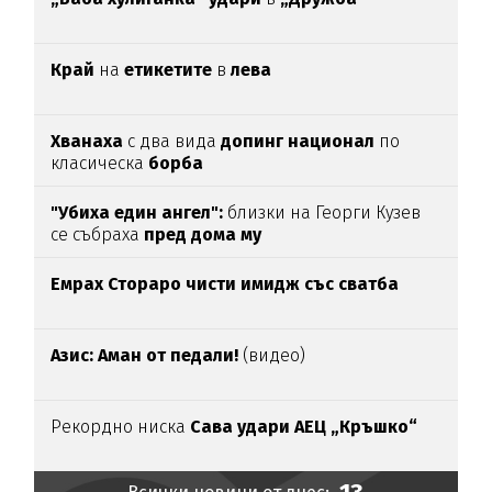
Край
на
етикетите
в
лева
Хванаха
с два вида
допинг национал
по
класическа
борба
"Убиха един ангел":
близки на Георги Кузев
се събраха
пред дома му
Емрах Стораро чисти имидж със сватба
Азис: Аман от педали!
(видео)
Рекордно ниска
Сава удари АЕЦ „Кръшко“