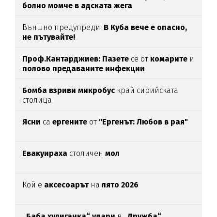
болно момче в адската жега
Външно предупреди:
В
Куба вече е опасно,
не пътувайте!
Проф.Кантарджиев: Пазете
се от
комарите
и
полово предаваните инфекции
Бомба взриви микробус
край сирийската
столица
Ясни
са
ергените
от
"Ергенът: Любов в рая"
Евакуираха
столичен
мол
Кой е
аксесоарът
на
лято 2026
„Баба хулиганка“ удари
в
„Дружба“