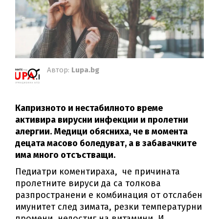
Автор:
Lupa.bg
Капризното и нестабилното време
активира вирусни инфекции и пролетни
алергии. Медици обясниха, че в момента
децата масово боледуват, а в забавачките
има много отсъстващи.
Педиатри коментираха, че причината
пролетните вируси да са толкова
разпространени е комбинация от отслабен
имунитет след зимата, резки температурни
промени, недостиг на витамини. И