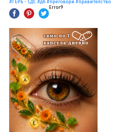
#ГЕРБ - СДС
#дб
#преговори
#правителство
Error9