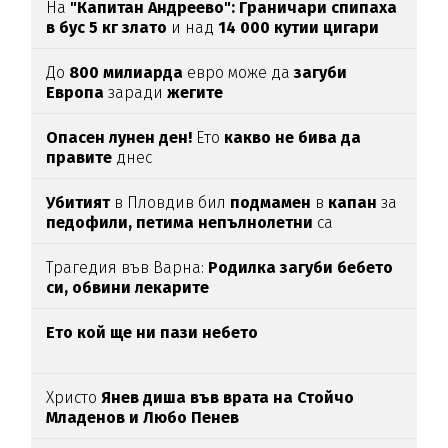
На
"Капитан Андреево":
Граничари спипаха
в бус 5 кг злато
и над
14 000 кутии цигари
без бандерол
До
800 милиарда
евро може да
загуби
Европа
заради
жегите
Опасен лунен ден!
Ето
какво не бива да
правите
днес
Убитият
в Пловдив бил
подмамен
в
капан
за
педофили,
петима
непълнолетни
са
задържани
Трагедия във Варна:
Родилка загуби бебето
си, обвини лекарите
Ето кой ще ни пази небето
Христо
Янев диша във врата на Стойчо
Младенов и Любо Пенев