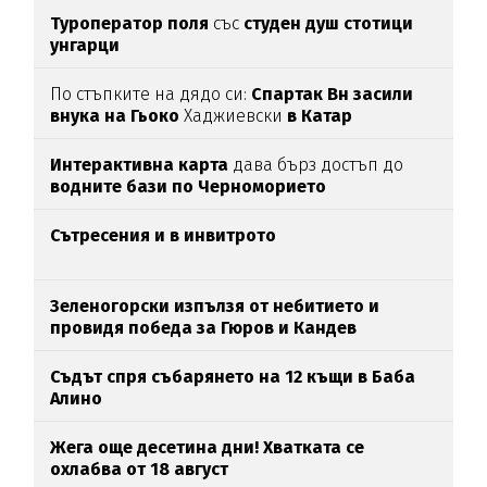
Туроператор поля
със
студен душ стотици
унгарци
По стъпките на дядо си:
Спартак Вн засили
внука на Гьоко
Хаджиевски
в Катар
Интерактивна карта
дава бърз достъп до
водните бази по Черноморието
Сътресения и в инвитрото
Зеленогорски изпълзя от небитието и
провидя победа за Гюров и Кандев
Съдът спря събарянето на 12 къщи в Баба
Алино
Жега още десетина дни! Хватката се
охлабва от 18 август