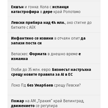
Екшън
и гонка: Кола с
испанци
катастрофира
в
дере
край Ропотамо
Левски прибира над €4 млн.
, ако стигне до
битките с АЕК
Инфантино се извини
в отчаян опит
да
запази поста си
Веласкес:
Формата
в днешно време
е
измамна
Глоби до 35 млн. евро:
Бизнесът настръхна
срещу новите правила за AI в ЕС
Локо Пд
без Умарбаев
срещу Левски?
Пожар
на АМ „Тракия“ край Велинград,
движението
се регулира