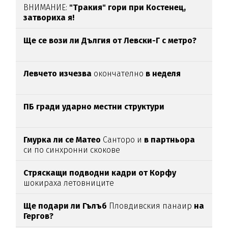
ВНИМАНИЕ:
"Тракия" гори при Костенец,
затвориха я!
Ще се вози ли Дългия от Левски-Г с метро?
Левчето изчезва
окончателно
в неделя
ПБ гради ударно местни структури
Гмурка ли се Матео
Санторо и
в партньора
си по синхронни скокове
Стряскащи подводни кадри от Корфу
шокираха летовниците
Ще подари ли Гълъб
Пловдивския панаир
на
Гергов?