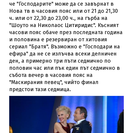
че "Господарите" може да се завърнат в
Нова тв в часовия пояс или от 21 до 21,30
ч. или от 22,30 до 23,00 ч., на гърба на
"Шоуто на Николаос Цитиридис". Късният
часови пояс обаче през последната година
и половина е резервиран от хитовия
сериал "Братя". Възможно е "Господари на
ефира" да не се излъчва всеки делничен
ден, а примерно три пъти седмично по
половин час или пък един път седмично в
събота вечер в часовия пояс на
"Маскирания певец", чийто финал
предстои тази седмица.