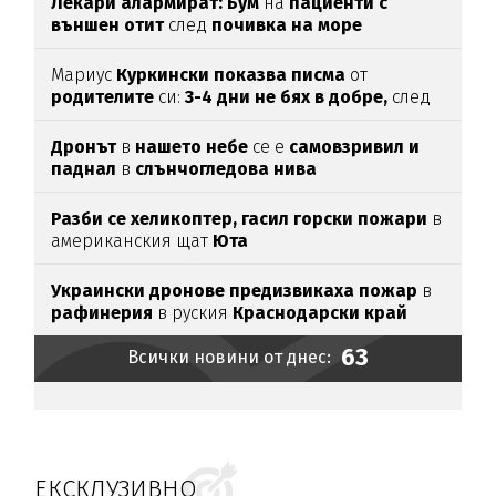
Лекари алармират: Бум
на
пациенти с
външен отит
след
почивка на море
Мариус
Куркински показва писма
от
родителите
си:
3-4 дни не бях в добре,
след
като ги
прочетох
Дронът
в
нашето небе
се е
самовзривил и
паднал
в
слънчогледова нива
Разби се хеликоптер,
гасил горски пожари
в
американския щат
Юта
Украински дронове предизвикаха пожар
в
рафинерия
в руския
Краснодарски край
63
Всички новини от днес:
ЕКСКЛУЗИВНО