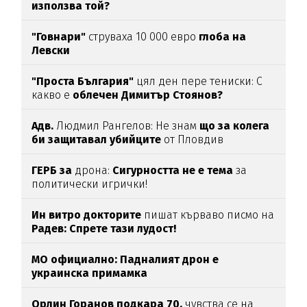
използва той?
"Говнари"
струваха 10 000 евро
глоба на
Левски
"Проста България"
цял ден пере тениски: С
какво е
облечен Димитър Стоянов?
Адв.
Людмил Рангелов: Не знам
що за колега
би защитавал убийците
от Пловдив
ГЕРБ за
дрона:
Сигурността не е тема
за
политически игрички!
Ин витро докторите
пишат кърваво писмо на
Радев: Спрете тази лудост!
МО официално: Падналият дрон е
украинска примамка
Орлин Горанов подкара 70,
чувства се на