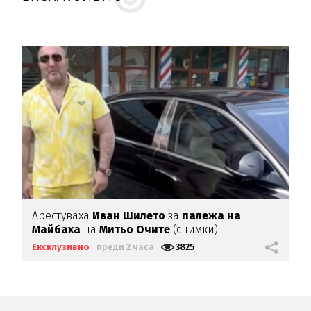
Арестуваха
Иван Шилето
за
палежа на
Майбаха
на
Митьо Очите
(снимки)
Ексклузивно
преди 2 часа
3825