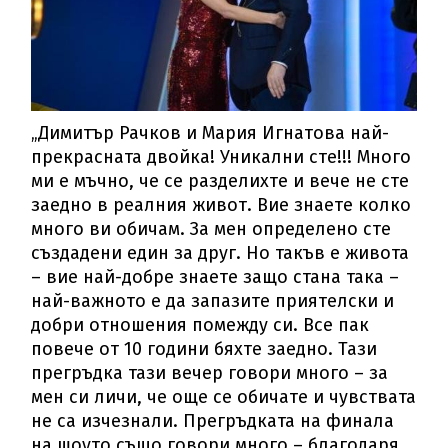
„Димитър Рачков и Мария Игнатова най-
прекрасната двойка! Уникални сте!!! Много
ми е мъчно, че се разделихте и вече не сте
заедно в реалния живот. Вие знаете колко
много ви обичам. За мен определено сте
създадени един за друг. Но такъв е живота
– вие най-добре знаете защо стана така –
най-важното е да запазите приятелски и
добри отношения помежду си. Все пак
повече от 10 години бяхте заедно. Тази
прегръдка тази вечер говори много – за
мен си личи, че още се обичате и чувствата
не са изчезнали. Прегръдката на финала
на шоуто също говори много – благодаря