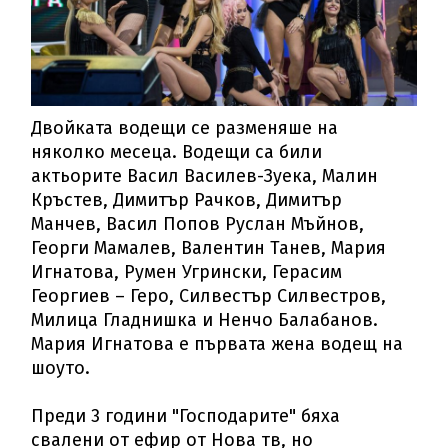
Двойката водещи се разменяше на
няколко месеца. Водещи са били
актьорите Васил Василев-Зуека, Малин
Кръстев, Димитър Рачков, Димитър
Манчев, Васил Попов Руслан Мъйнов,
Георги Мамалев, Валентин Танев, Мария
Игнатова, Румен Угрински, Герасим
Георгиев – Геро, Силвестър Силвестров,
Милица Гладнишка и Ненчо Балабанов.
Мария Игнатова е първата жена водещ на
шоуто.
Преди 3 години "Господарите" бяха
свалени от ефир от Нова тв, но