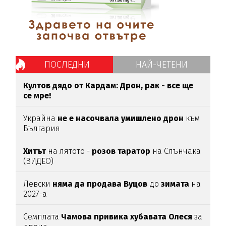
ПОСЛЕДНИ
НАЙ-ЧЕТЕНИ
Култов дядо от Кардам: Дрон, рак - все ще
се мре!
Украйна
не е насочвала умишлено дрон
към
България
Хитът
на лятото -
розов таратор
на Слънчака
(ВИДЕО)
Левски
няма да продава Вуцов
до
зимата
на
2027-а
Семплата
Чамова привика хубавата Олеся
за