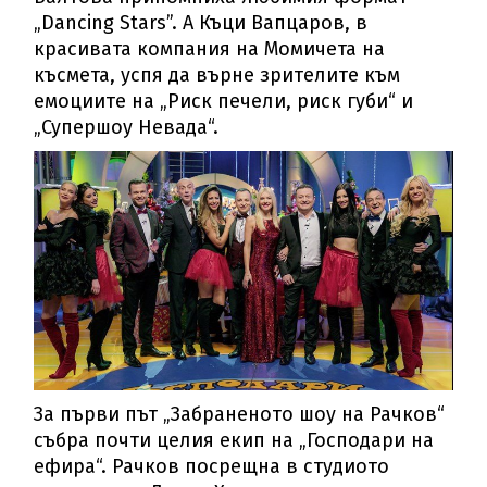
„Dancing Stars”. А Къци Вапцаров, в
красивата компания на Момичета на
късмета, успя да върне зрителите към
емоциите на „Риск печели, риск губи“ и
„Супершоу Невада“.
За първи път „Забраненото шоу на Рачков“
събра почти целия екип на „Господари на
ефира“. Рачков посрещна в студиото