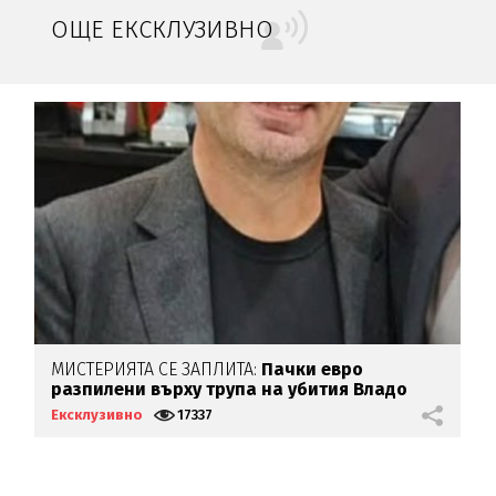
ОЩЕ ЕКСКЛУЗИВНО
МИСТЕРИЯТА СЕ ЗАПЛИТА:
Пачки евро
Н
разпилени върху трупа на убития Владо
0
Загатото
б
Ексклузивно
17337
Е