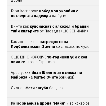
дрона
Гари Каспаров:
Победа за Украйна е
последната надежда
на Русия
Вижте как
купонясват с алкохол и брадви
тийн килърите
от Пловдив (ШОК СНИМКИ)
Камион влезе в
насрещното на
Подбалканския, 3 жени
се спасиха по чудо
(ВИДЕО)
ОЩЕ ЕДНО ИЗРОДЧЕ:
18-годишен уби с кол
чичо си
в село Странско
Арестуваха
Иван Шилето
за
палежа на
Майбаха
на
Митьо Очите
(снимки)
Лионел
Меси загуби
баща си
Какво
знаем за дрона "Майя"
и за какво се