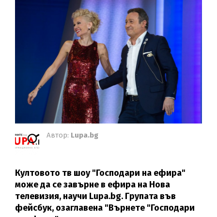
Автор:
Lupa.bg
Култовото тв шоу "Господари на ефира"
може да се завърне в ефира на Нова
телевизия, научи Lupa.bg. Групата във
фейсбук, озаглавена "Върнете "Господари