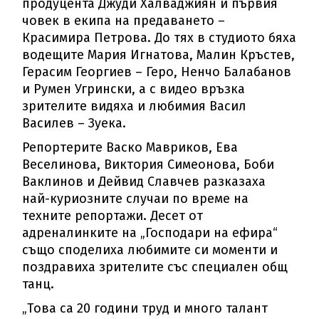
продуцента Джуди Халваджиян и първия
човек в екипа на предаването –
Красимира Петрова. До тях в студиото бяха
водещите Мария Игнатова, Малин Кръстев,
Герасим Георгиев – Геро, Ненчо Балабанов
и Румен Угрински, а с видео връзка
зрителите видяха и любимия Васил
Василев – Зуека.
Репортерите Васко Мавриков, Ева
Веселинова, Виктория Симеонова, Боби
Ваклинов и Дейвид Славчев разказаха
най-куриозните случаи по време на
техните репортажи. Десет от
адреналинките на „Господари на ефира“
също споделиха любимите си моменти и
поздравиха зрителите със специален общ
танц.
„Това са 20 години труд и много талант