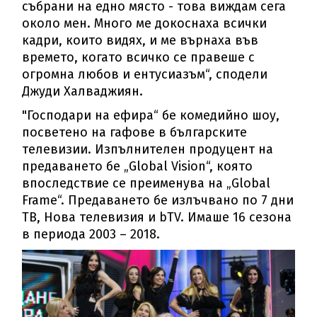
събрани на едно място - това виждам сега
около мен. Много ме докоснаха всички
кадри, които видях, и ме върнаха във
времето, когато всичко се правеше с
огромна любов и ентусиазъм“, сподели
Джуди Халваджиян.
"Господари на ефира“ бe комедийно шоу,
посветено на гафове в българските
телевизии. Изпълнителен продуцент на
предаването бе „Global Vision“, която
впоследствие се преименува на „Global
Frame“. Предаването бе излъчвано по 7 дни
ТВ, Нова телевизия и bTV. Имаше 16 сезона
в периода 2003 – 2018.