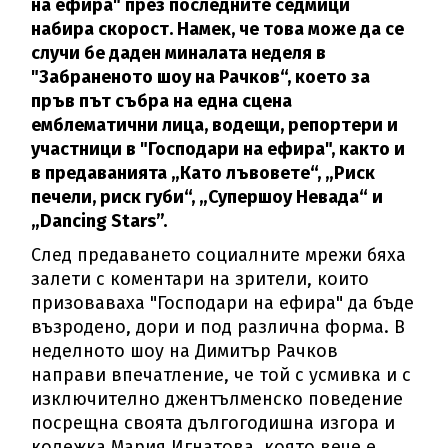
на ефира" през последните седмици
набира скорост. Намек, че това може да се
случи бе даден миналата неделя в
"Забраненото шоу на Рачков“, което за
пръв път събра на една сцена
емблематични лица, водещи, репортери и
участници в "Господари на ефира", както и
в предаванията „Като лъвовете“, „Риск
печели, риск губи“, „Супершоу Невада“ и
„Dancing Stars”.
След предаването социалните мрежи бяха
залети с коментари на зрители, които
призоваваха "Господари на ефира" да бъде
възродено, дори и под различна форма. В
неделното шоу на Димитър Рачков
направи впечатление, че той с усмивка и с
изключително джентълменско поведение
посрещна своята дългогодишна изгора и
колежка Мария Игнатова, която вече е