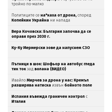
тройно по-малко
Политиците се
на*каха от дрона,
според
Копейкин Украйна
ни напада
Вера Кочовска: България започва да се
оправя през 2030 г.
Ку-Ку Мермерски зове да напуснем СЗО
Пътници в шок: Шофьор на автобус гледа
тик ток
зад
волана (ВИДЕО)
Ивайло
Мирчев за дрона у нас: Кремъл
разширява натиска
извън
бойното поле
Испания въвежда граничен контрол
с
Италия