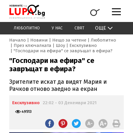
ОЩЕ
ЛЮБОПИТНО
У НАС
СВЯТ
Начало
Новини
Нещо за четене
Любопитно
През ключалката
Шоу
Ексклузивно
"Господари на ефира" се завръщат в ефира?
"Господари на ефира" се
завръщат в ефира?
Зрителите искат да видят Мария и
Рачков отново заедно на екран
Ексклузивно
22:02 - 03 Декември 2021
49513