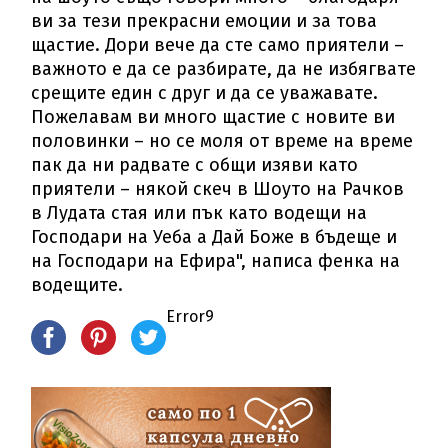
ви за тези прекрасни емоции и за това
щастие. Дори вече да сте само приятели –
важното е да се разбирате, да не избягвате
срещите един с друг и да се уважавате.
Пожелавам ви много щастие с новите ви
половинки – но се моля от време на време
пак да ни радвате с общи изяви като
приятели – някой скеч в Шоуто на Рачков
в Лудата стая или пък като водещи на
Господари на Уеба а Дай Боже в бъдеще и
на Господари на Ефира", написа фенка на
водещите.
Error9