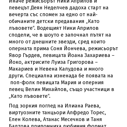
Иначе режисьорът Ники Априлов и
певецът Деян Неделчев дадоха старт на
вечерта със спомен за едно от най-
обичаните детски предавания „Като
лъвовете“. Водещият Ники Априлов
сподели, че в шоуто е започнал пътят на
много от днешните звезди, сред които
оперната прима Соня Йончева, режисьорът
Явор Гърдев, певицата Йоана Захариева –
Йоко, актрисите Луиза Григорова –
Макариев и Невена Калудова и много
други. Специална изненада бе появата на
поп-фолк певицата Мария и оперния
певец Велин Михайлов, също участници в
„Като лъвовете“.
Под зоркия поглед на Илиана Раева,
виртуозните танцьори Алфредо Торес,
Елен Колева, Атанас Месечков и Таня
Балтова припомниха любимия формат