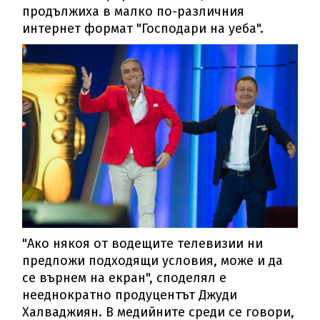
продължиха в малко по-различния
интернет формат "Господари на уеба".
"Ако някоя от водещите телевизии ни
предложи подходящи условия, може и да
се върнем на екран", споделял е
нееднократно продуцентът Джуди
Халваджиян. В медийните среди се говори,