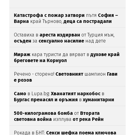
Катастрофа с пожар затвори
пътя
София –
Варна
край Търново,
деца са пострадали
Оставиха в
ареста
издирван
от Турция мъж,
осъден
за
сексуално
насилие
над дете
Мираж
кара туристи да вярват в
духове край
бреговете на Корнуол
Речено - сторено!
Световният
шампион
Гави
е розов
Само
в Lupa.bg:
Хванатият наркобос
в
Бургас пренасял и оръжия
в
хуманитарни
пратки
за
Украйна
500-килограмова бомба
от
Втората
световна война
изплува
от река Рейн
Рокада в БНТ:
Секси шефка поема ключова