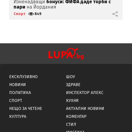
Изненадващи
бонуси:
ФИФА даде торби с
Ф
пари
на Йордания
Спорт
849
С
ЕКСКЛУЗИВНО
ШОУ
НОВИНИ
ЗДРАВЕ
ПОЛИТИКА
ИНСПЕКТОР АЛЕКС
СПОРТ
КУХНЯ
НЕЩО ЗА ЧЕТЕНЕ
АКТУАЛНИ НОВИНИ
КУЛТУРА
КОМЕНТАР
СТИЛ