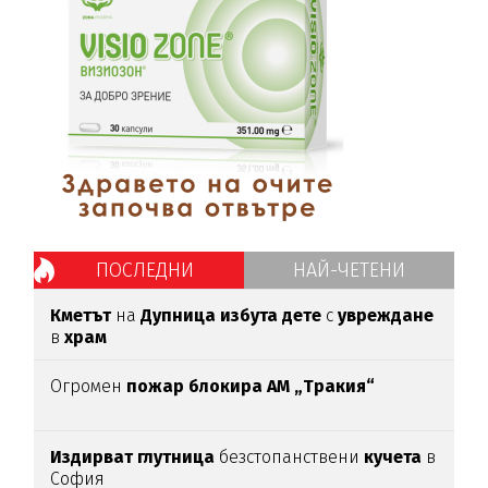
ПОСЛЕДНИ
НАЙ-ЧЕТЕНИ
Кметът
на
Дупница избута дете
с
увреждане
в
храм
Огромен
пожар блокира АМ „Тракия“
Издирват глутница
безстопанствени
кучета
в
София