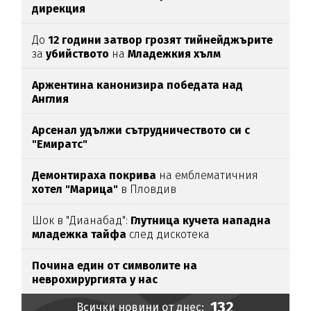
дирекция
До
12 години затвор грозят тийнейджърите
за
убийството
на
Младежкия хълм
Аржентина канонизира победата над
Англия
Арсенал удължи сътрудничеството си с
"Емиратс"
Демонтираха покрива
на емблематичния
хотел "Марица"
в Пловдив
Шок в "Дианабад":
Глутница кучета нападна
младежка тайфа
след дискотека
Почина един от символите на
неврохирургията у нас
132
Всички новини от днес: