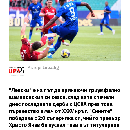
Автор:
Lupa.bg
"Левски" е на път да приключи триумфално
шампионския си сезон, след като спечели
днес последното дерби с ЦСКА през това
първенство в мач от XXXV кръг. "Сините"
победиха с 2:0 съперника си, чийто треньор
Христо Янев бе пуснал този път титулярния