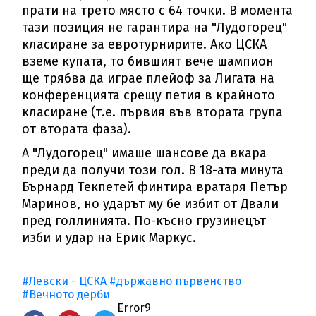
прати на трето място с 64 точки. В момента
тази позиция не гарантира на "Лудогорец"
класиране за евротурнирите. Ако ЦСКА
вземе купата, то бившият вече шампион
ще трябва да играе плейоф за Лигата на
конференцията срещу петия в крайното
класиране (т.е. първия във втората група
от втората фаза).
А "Лудогорец" имаше шансове да вкара
преди да получи този гол. В 18-ата минута
Бърнард Текпетей финтира вратаря Петър
Маринов, но ударът му бе избит от Двали
пред голлинията. По-късно грузинецът
изби и удар на Ерик Маркус.
#Левски - ЦСКА
#държавно първенство
#Вечното дерби
Error9