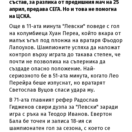
състав, за разлика от предишния мач на 25
април, предава СЕГА. Но и това не помогна
на ЦСКА.
Още в 11-ата минута "Левски" поведе с гол
на колумбиеца Хуан Переа, който вкара от
малък ъгъл под плонжа на вратаря Фьодор
Лапоухов. Шампионите успяха да наложат
контрол върху играта до такава степен, че
почти не позволиха на съперника да
създаде опасно положение. Най-
сериозното бе в 51-ата минута, когато Лео
Перейра беше изпуснат, но вратарят
Светослав Вуцов спаси удара му.
В 71-ата главният рефер Радослав
Гидженов свири дузпа за "Левски" заради
игра с ръка на Теодор Иванов. Евертон
Бала бе точен и записа 18-ия си
шампионатен гол за сезона, с което се