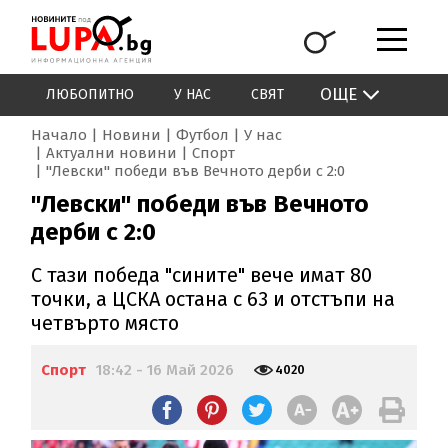
ОЩЕ
ЛЮБОПИТНО
У НАС
СВЯТ
Начало
Новини
Футбол
У нас
Актуални новини
Спорт
"Левски" победи във Вечното дерби с 2:0
"Левски" победи във Вечното
дерби с 2:0
С тази победа "сините" вече имат 80
точки, а ЦСКА остана с 63 и отстъпи на
четвърто място
Спорт
18:42 - 16 Май 2026
4020