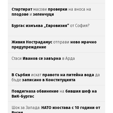
Стартират
масови
проверки
на вноса на
плодове
и
зеленчуци
Бургас измъква „Евровизия“
от София?
Живия Нострадамус
отправи
ново мрачно
предупреждение
Стаси
Иванов се завърна
в Арда
В Сърбия
искат
правото на питейна вода
да
бъде
записано в Конституцията
Повдигнаха обвинение
на
бившия шеф на
ВиК-Бургас
Шок за Запада:
НАТО изостава с 10 години от
Русия