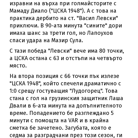
изравни на върха при голмайсторите с
Мамаду Диало ("ЦСКА 1948"). А с това на
практика дербито на ст. "Васил Левски"
приключи. В 90-ата минута "сините" дори
имаха шанс за трети гол, но Лапоухов
спаси удара на Мазир Сула.
С тази победа "Левски" вече има 80 точки,
а ЦСКА остана с 63 и отстъпи на четвърто
място.
На втора позиция с 66 точки пък излезе
"ЦСКА 1948", който спечели драматично с
1:0 срещу гостуващия "Лудогорец". Това
стана с гол на грузинския защитник Лаша
Двали в 6-ата минута на допълнителното
време. Попадението бе разглеждано 5
минути с помощта на VAR и в крайна
сметка бе зачетено. Загубата, която е
седма за разградчани през този сезон, ги