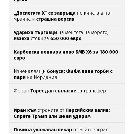
„Досиетата Х“ се завръща
по кината в по-
мрачна и
страшна версия
Удариха
търговци
на ментета на морето,
иззеха
стоки за
650
000
евро
Карбовски подкара ново БМВ Х6 за 180 000
евро
Изненадващи
бонуси:
ФИФА даде торби с
пари
на Йордания
Феран
Торес дал съгласие
за трансфер
Иран към
страните от
Персийския залив:
Спрете Тръмп или ще ви ударим
Почина уважаван лекар
от Благоевград