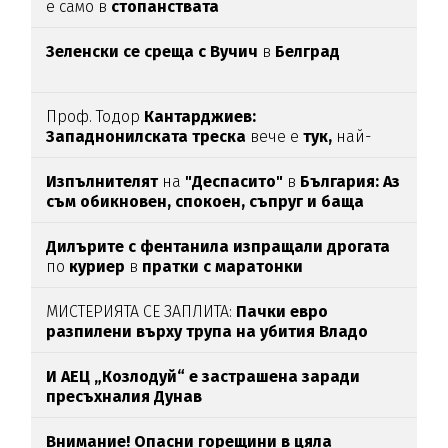
е само в
стопанствата
Зеленски се среща с Вучич
в
Белград
Проф. Тодор
Кантарджиев:
Западнонилската
треска
вече е
тук,
най-
опасна е за
хората над 60
Изпълнителят
на
"Деспасито"
в
България: Аз
съм обикновен, спокоен, съпруг и баща
Дилърите с фентанила изпращали дрогата
по
куриер
в
пратки с маратонки
МИСТЕРИЯТА СЕ ЗАПЛИТА:
Пачки евро
разпилени върху трупа на убития Владо
Загатото
И АЕЦ „Козлодуй“ е застрашена заради
пресъхналия Дунав
Внимание! Опасни горещини в цяла