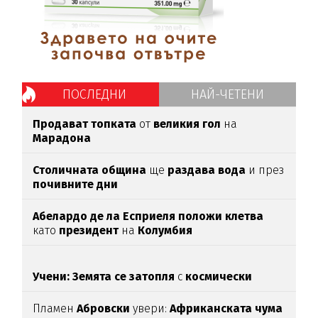
ПОСЛЕДНИ
НАЙ-ЧЕТЕНИ
Продават топката
от
великия гол
на
Марадона
Столичната община
ще
раздава вода
и през
почивните дни
Абелардо де ла Есприеля положи клетва
като
президент
на
Колумбия
Учени: Земята се затопля
с
космически
темпове
Пламен
Абровски
увери:
Африканската чума