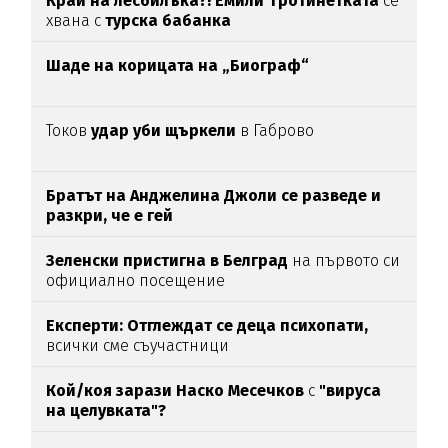
Край на лесбилъка?!
Емили Тротинетката
се
хвана с
турска бабанка
Шаде на корицата на „Биограф“
Токов
удар уби щъркели
в Габрово
Братът на Анджелина Джоли се разведе и
разкри, че е гей
Зеленски пристигна в Белград
на първото си
официално посещение
Експерти: Отглеждат се деца психопати,
всички сме съучастници
Кой/коя зарази
Наско Месечков
с
"вируса
на целувката"?