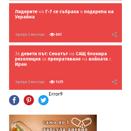
Лидерите
на
Г-7 се събраха
в
подкрепа на
Украйна
преди 2 месеци
861
За
девети път: Сенатът
на
САЩ блокира
резолюция
за
прекратяване
на
войната
с
Иран
преди 2 месеци
1415
Error9