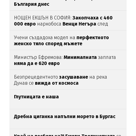
България днес
НОЩЕН ЕКШЪН В СОФИЯ:
Закопчаха с 460
000 евро
наркобоса
Венци Негъра
след
бясна гонка
Учени създадоха модел на
перфектното
женско тяло според мъжете
Министър Ефремова:
Минималната
заплата
няма да е 620 евро
Безпрецедентното
засушаване
на река
Дунав се
вижда от космоса
Глутницата е наша
Дребна циганка напълни морето в Бургас