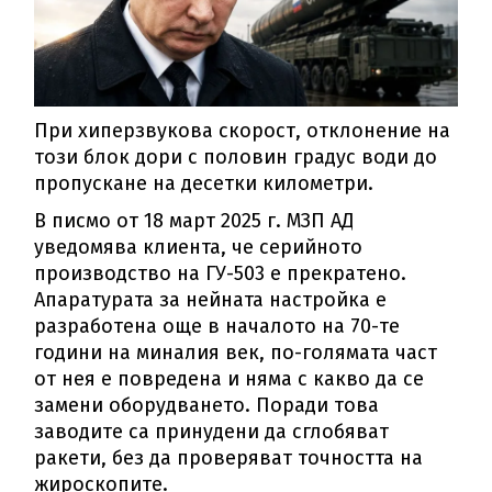
При хиперзвукова скорост, отклонение на
този блок дори с половин градус води до
пропускане на десетки километри.
В писмо от 18 март 2025 г. МЗП АД
уведомява клиента, че серийното
производство на ГУ-503 е прекратено.
Апаратурата за нейната настройка е
разработена още в началото на 70-те
години на миналия век, по-голямата част
от нея е повредена и няма с какво да се
замени оборудването. Поради това
заводите са принудени да сглобяват
ракети, без да проверяват точността на
жироскопите.