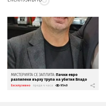
МИСТЕРИЯТА СЕ ЗАПЛИТА:
Пачки евро
разпилени върху трупа на убития Владо
Загатото
Ексклузивно
преди 4 часа
9540