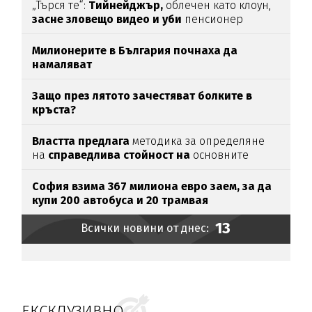
„Търся те“:
Тийнейджър,
облечен като клоун,
засне зловещо видео и уби
пенсионер
Милионерите в България почнаха да
намаляват
Защо през лятото зачестяват болките в
кръста?
Властта предлага
методика за определяне
на
справедлива стойност на
основните
храни
София взима 367 милиона евро заем, за да
купи 200 автобуса и 20 трамвая
13
Всички новини от днес:
ЕКСКЛУЗИВНО