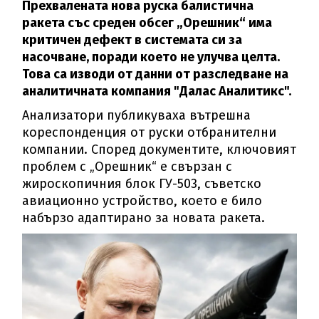
Прехвалената нова руска балистична
ракета със среден обсег „Орешник“ има
критичен дефект в системата си за
насочване, поради което не улучва целта.
Това са изводи от данни от разследване на
аналитичната компания "Далас Аналитикс".
Анализатори публикуваха вътрешна
кореспонденция от руски отбранителни
компании. Според документите, ключовият
проблем с „Орешник“ е свързан с
жироскопичния блок ГУ-503, съветско
авиационно устройство, което е било
набързо адаптирано за новата ракета.