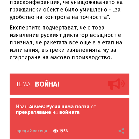
пресконференция, че унищожаването на
граждански обект е било умишлено - „за
удобство на контрола на точността“.
Експертите подчертават, че с това
изявление руският диктатор всъщност е
признал, че ракетата все още е в етап на
изпитания, въпреки изявленията му за
стартиране на масово производство.
ВОЙНА!
ТЕМА
Иван
Анчев: Русия няма полза
от
прекратяване
на
войната
преди 2 месеци
1956