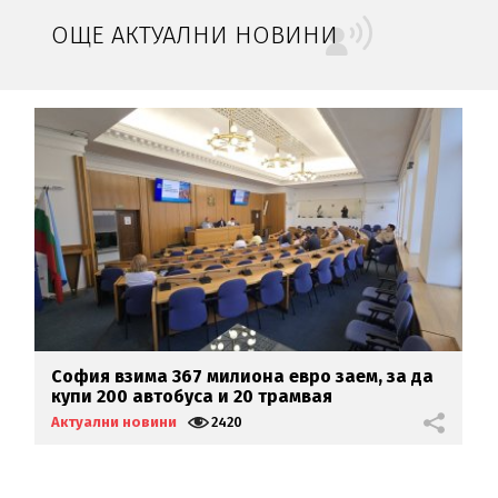
ОЩЕ АКТУАЛНИ НОВИНИ
а
София взима 367 милиона евро заем, за да
С
купи 200 автобуса и 20 трамвая
с
Актуални новини
2420
А