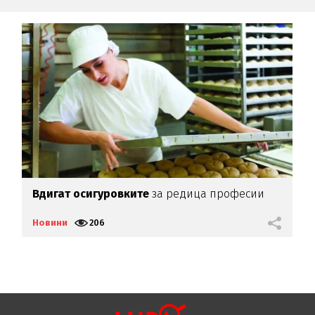
Вдигат осигуровките
за редица професии
А
Новини
206
Н