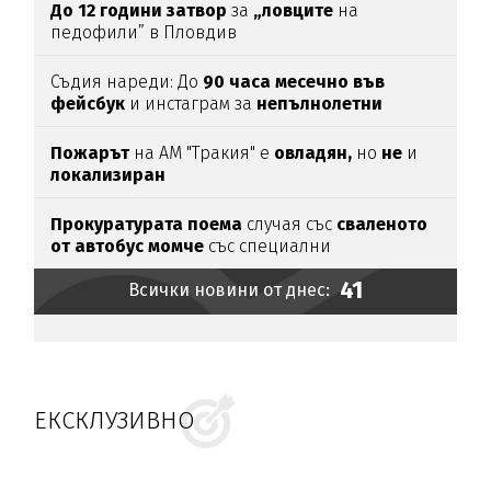
До 12 години затвор
за
„ловците
на
педофили” в Пловдив
Съдия нареди: До
90 часа месечно във
фейсбук
и инстаграм за
непълнолетни
Пожарът
на АМ "Тракия" е
овладян,
но
не
и
локализиран
Прокуратурата поема
случая със
сваленото
от автобус момче
със специални
потребности
41
Всички новини от днес:
ЕКСКЛУЗИВНО