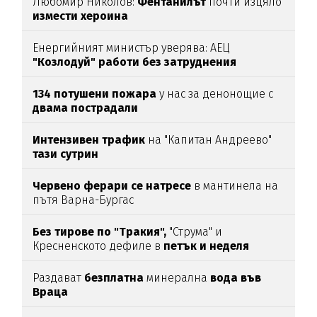
Любомир Николов:
Фентанилът
почти изцяло
измести хероина
Енергийният министър уверява: АЕЦ
"Козлодуй" работи без затруднения
134 потушени пожара
у нас за денонощие с
двама пострадали
Интензивен трафик
на "Капитан Андреево"
тази сутрин
Червено ферари се натресе
в мантинела на
пътя Варна-Бургас
Без тирове по "Тракия",
"Струма" и
Кресненското дефиле в
петък и неделя
Раздават
безплатна
минерална
вода във
Враца