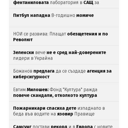
фентаниловата
лаборатория в
САЩ
за
анализ
(подробности)
Питбул нападна
8-годишно
момиче
НОИ се развива: Плащат
обезщетения и по
Револют
Зеленски
вече
не е сред най-доверените
лидери в Украйна
Божанов
предлага
да се създаде
агенция за
киберсигурност
Евтим
Милошев:
Фонд "Култура" ражда
повече скандали, отколкото култура
Пожарникари спасиха дете
изпаднало в
беда във водите на
язовир
Правище
Самсунг
постави
рекорд
и в
Европа
с новите