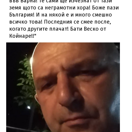
във Варна! Те сами ще изчезнат от тази
земя щото са неграмотни хора! Боже пази
България! И на някой е и много смешно
всичко това! Последния се смее после,
когато другите плачат! Бати Веско от
Койнаре!!"