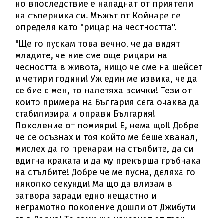
но впоследствие е нападнат от приятели
на съперника си. Мъжът от Койнаре се
определя като "рицар на честността".
"Ще го пускам това вечно, че да видят
младите, че ние сме още рицари на
чесността в живота, нищо че сме на шейсет
и четири години! Уж един ме извика, че да
се бие с мен, то налетяха всички! Тези от
които примера на България сега очаква да
стабилизира и оправи България!
Поколение от помияри! Е, нема що!! Добре
че се осъзнах и тоя който ме беше хванал,
мислех да го прекарам на стълбите, да си
вдигна краката и да му прекърша гръбнака
на стълбите! Добре че ме пусна, деляха го
няколко секунди! Ма що да влизам в
затвора заради едно нещастно и
неграмотно поколение дошли от Джибути