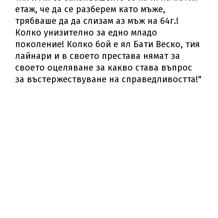
етаж, че да се разберем като мъже,
трябваше да да слизам аз мъж на 64г.!
Колко унизително за едно младо
поколение! Колко бой е ял Бати Веско, тия
лайнари и в своето престава нямат за
своето оцеляване за какво става въпрос
за въстержествуване на справедливостта!"