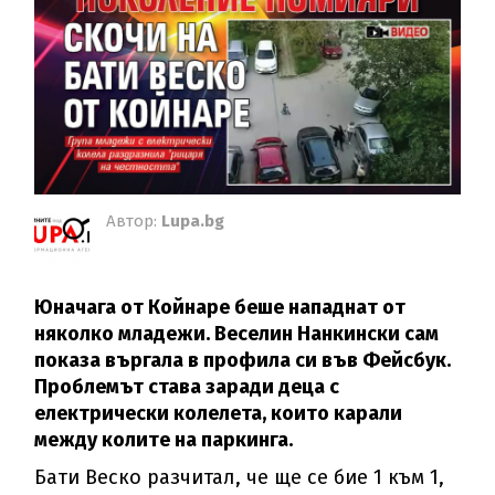
Автор:
Lupa.bg
Юначага от Койнаре беше нападнат от
няколко младежи. Веселин Нанкински сам
показа въргала в профила си във Фейсбук.
Проблемът става заради деца с
електрически колелета, които карали
между колите на паркинга.
Бати Веско разчитал, че ще се бие 1 към 1,