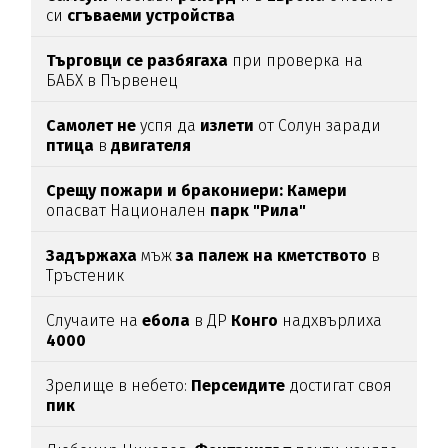
си
сгъваеми устройства
Търговци се разбягаха
при проверка на
БАБХ в Първенец
Самолет не
успя да
излети
от Солун заради
птица
в
двигателя
Срещу пожари и бракониери: Камери
опасват Национален
парк "Рила"
Задържаха
мъж
за палеж на кметството
в
Тръстеник
Случаите на
ебола
в ДР
Конго
надхвърлиха
4000
Зрелище в небето:
Персеидите
достигат своя
пик