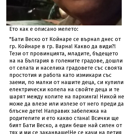
Ето как е описано мелето:
"Бати Веско от Койнаре се върнал днес от
гр. Койнаре в гр. Варна! Какво да види?!
Тези от провинцията, младите, бъдещето
на на България в големите градове, дошли
от селата и населиха градовете със своята
простотия и работа като измикари със
заеми, по малки от нашите деца, си купили
електрически колела на свойте деца и те
шарят между колите на паркинга! Никой не
може да влезе или излезе от него преди да
блъсне дете! Направих забележка на
родителите и ето какво стана! Всички ще
бият Бати Веско, а един беше най силен от
тях и ми се заканваше!Не се качи на петия