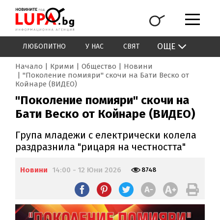
ОЩЕ
ЛЮБОПИТНО
У НАС
СВЯТ
Начало
Крими
Общество
Новини
"Поколение помияри" скочи на Бати Веско от
Койнаре (ВИДЕО)
"Поколение помияри" скочи на
Бати Веско от Койнаре (ВИДЕО)
Група младежи с електрически колела
раздразнила "рицаря на честността"
Новини
14:00 - 12 Юни 2026
8748