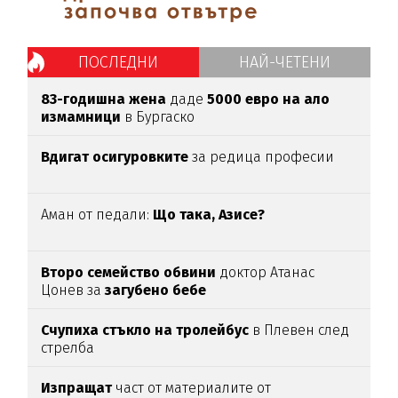
ПОСЛЕДНИ
НАЙ-ЧЕТЕНИ
83-годишна жена
даде
5000 евро на ало
измамници
в Бургаско
Вдигат осигуровките
за редица професии
Аман от педали:
Що така, Азисе?
Второ семейство обвини
доктор Атанас
Цонев за
загубено бебе
Счупиха стъкло на тролейбус
в Плевен след
стрелба
Изпращат
част от материалите от