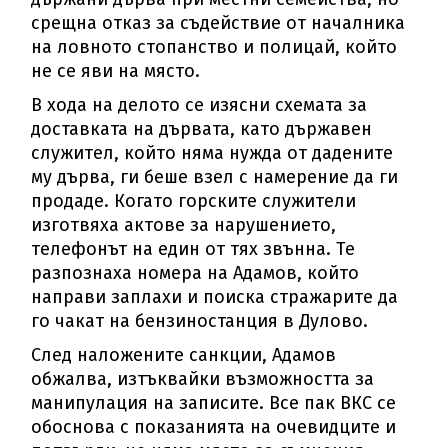
срещна отказ за съдействие от началника
на ловното стопанство и полицай, който
не се яви на място.
В хода на делото се изясни схемата за
доставката на дървата, като държавен
служител, който няма нужда от дадените
му дърва, ги беше взел с намерение да ги
продаде. Когато горските служители
изготвяха актове за нарушението,
телефонът на един от тях звънна. Те
разпознаха номера на Адамов, който
направи заплахи и поиска стражарите да
го чакат на бензиностанция в Дулово.
След наложените санкции, Адамов
обжалва, изтъквайки възможността за
манипулация на записите. Все пак ВКС се
обоснова с показанията на очевидците и