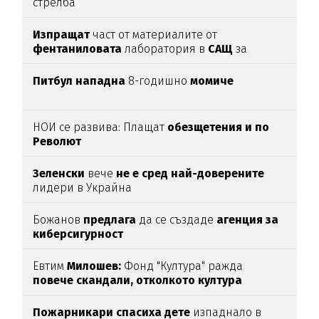
стрелба
Изпращат
част от материалите от
фентаниловата
лаборатория в
САЩ
за
анализ
Питбул нападна
8-годишно
момиче
НОИ се развива: Плащат
обезщетения и по
Револют
Зеленски
вече
не е сред най-доверените
лидери в Украйна
Божанов
предлага
да се създаде
агенция за
киберсигурност
Евтим
Милошев:
Фонд "Култура" ражда
повече скандали, отколкото култура
Пожарникари спасиха дете
изпаднало в