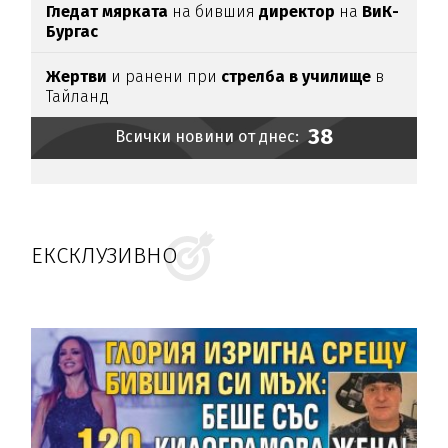
Гледат мярката
на бившия
директор
на
ВиК-
Бургас
Жертви
и ранени при
стрелба в училище
в
Тайланд
38
Всички новини от днес:
ЕКСКЛУЗИВНО