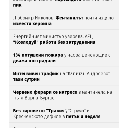
пик
Любомир Николов:
Фентанилът
почти изцяло
измести хероина
Енергийният министър уверява: АЕЦ
"Козлодуй" работи без затруднения
134 потушени пожара
у нас за денонощие с
двама пострадали
Интензивен трафик
на "Капитан Андреево"
тази сутрин
Червено ферари се натресе
в мантинела на
пътя Варна-Бургас
Без тирове по "Тракия",
"Струма" и
Кресненското дефиле в
петък и неделя