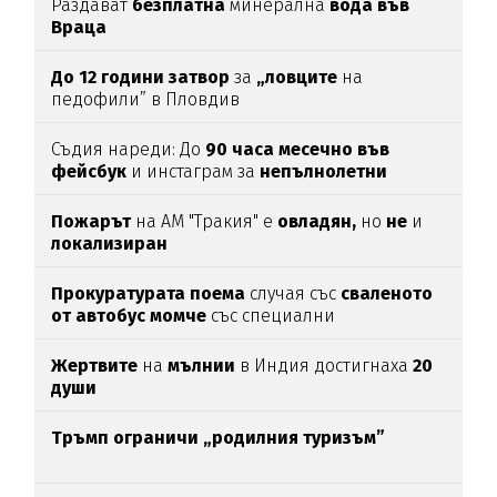
Раздават
безплатна
минерална
вода във
Враца
До 12 години затвор
за
„ловците
на
педофили” в Пловдив
Съдия нареди: До
90 часа месечно във
фейсбук
и инстаграм за
непълнолетни
Пожарът
на АМ "Тракия" е
овладян,
но
не
и
локализиран
Прокуратурата поема
случая със
сваленото
от автобус момче
със специални
потребности
Жертвите
на
мълнии
в Индия достигнаха
20
души
Тръмп ограничи „родилния туризъм”