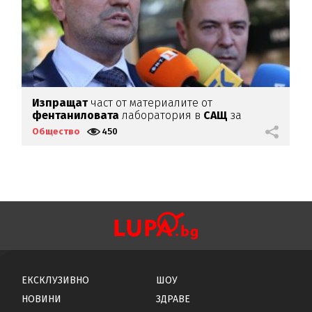
д
Изпращат
част от материалите от
П
фентаниловата
лаборатория в
САЩ
за
анализ
Общество
450
О
ЕКСКЛУЗИВНО
ШОУ
НОВИНИ
ЗДРАВЕ