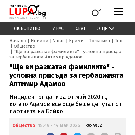
ОЩЕ
ЛЮБОПИТНО
У НАС
СВЯТ
Начало
Новини
У нас
Крими
Политика
Топ
Общество
"Ще ви разкатая фамилиите" - условна присъда
за гербаджията Алтимир Адамов
"Ще ви разкатая фамилиите" -
условна присъда за гербаджията
Алтимир Адамов
Инцидентът датира от май 2020 г.,
когато Адамов все още беше депутат от
партията на Бойко
Общество
18:49 - 14 Май 2026
4862