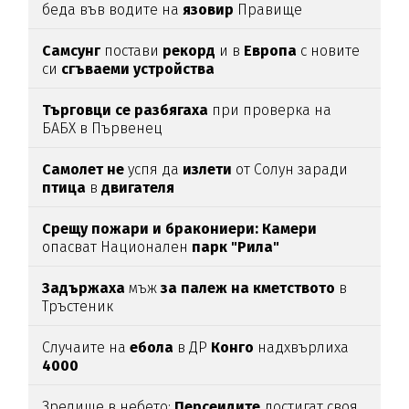
беда във водите на
язовир
Правище
Самсунг
постави
рекорд
и в
Европа
с новите
си
сгъваеми устройства
Търговци се разбягаха
при проверка на
БАБХ в Първенец
Самолет не
успя да
излети
от Солун заради
птица
в
двигателя
Срещу пожари и бракониери: Камери
опасват Национален
парк "Рила"
Задържаха
мъж
за палеж на кметството
в
Тръстеник
Случаите на
ебола
в ДР
Конго
надхвърлиха
4000
Зрелище в небето:
Персеидите
достигат своя