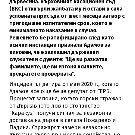
дървесина. Върховният касационен съд
(ВКС) отхвърли жалбата му и остави в сила
условната присъда от шест месеца затвор с
тригодишен изпитателен срок, което е
минималното наказание в случая.
Решението бе ратифицирано след като
всички инстанции признали Адамов за
виновен, че е заплашил държавни
служители с думите: "Ще ви разкатая
фамилиите, ще ви изгоня всичките,
прекратете проверката".
Инцидентът датира от май 2020 г., когато
Адамов все още беше депутат от ГЕРБ.
Процесът започна, когато горски стражар
от Държавното ловно стопанство
"Каракуз" получи сигнал за незаконна
доставка на дърва в селата Ножарево и
Падина. Стражарят намери незаконно
държани дърва при местни семейства, но