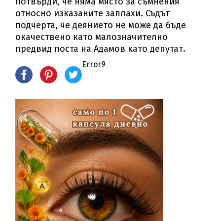
потвърди, че няма място за съмнения
относно изказаните заплахи. Съдът
подчерта, че деянието не може да бъде
окачествено като малозначително
предвид поста на Адамов като депутат.
Error9