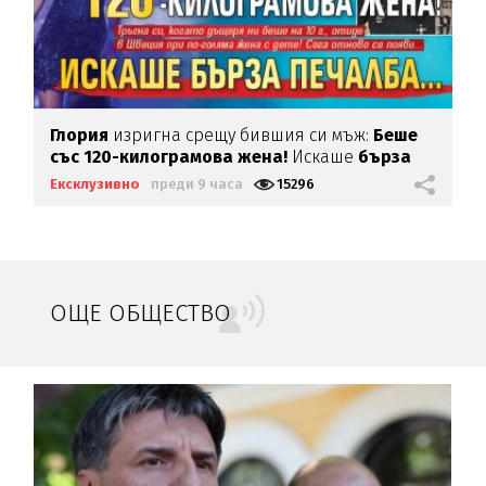
Глория
изригна срещу бившия си мъж:
Беше
със 120-килограмова жена!
Искаше
бърза
печалба...
Ексклузивно
преди 9 часа
15296
ОЩЕ ОБЩЕСТВО