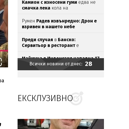
Камион с износени гуми
едва нe
смачка лека
кола на
Подбалканския път
Румен
Радев извънредно: Дрон е
взривен в нашето небе
Преди случая
в
Банско:
Сервитьор в ресторант
е
посрещнал
израелска двойка
с
"Хайл Хитлер"
Маймуна в Индонезия нападна 17
28
Всички новини от днес:
души
Руските гимнастички без знаме и
ра
химн
на
Световното
ЕКСКЛУЗИВНО
Нивото
на река
Дунав
продължава
да
спада -
достигна
109 см
под условната нула
НАП откри 700 нарушения
по
цялото
Черноморие
а