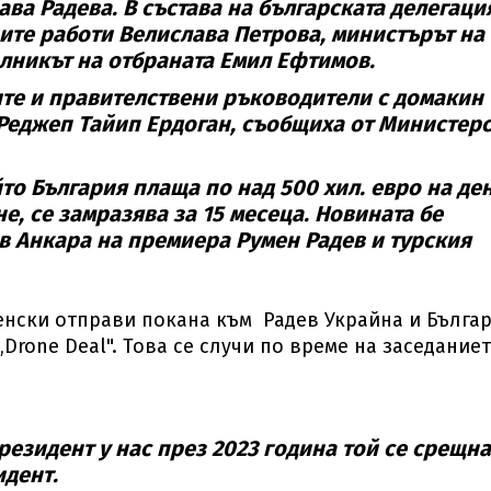
лава Радева. В състава на българската делегаци
ите работи Велислава Петрова, министърът на
лникът на отбраната Емил Ефтимов.
ите и правителствени ръководители с домакин
 Реджеп Тайип Ердоган, съобщиха от Министер
йто България плаща по над 500 хил. евро на ден
е, се замразява за 15 месеца. Новината бе
в Анкара на премиера Румен Радев и турския
енски отправи покана към Радев Украйна и Бълга
Drone Deal". Това се случи по време на заседание
езидент у нас през 2023 година той се срещна
идент.