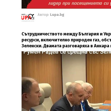
Автор:
Lupa.bg
Сътрудничеството между България и Укра
ресурси, включително природен газ, об
Зеленски. Двамата разговаряха в Анкара 