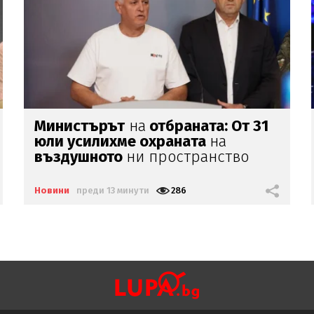
Започна "Лунар"
-
най-
грандиозното светлинно шоу
по
Южното Черноморие
Новини
преди 25 минути
546