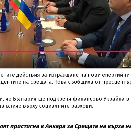
етите действия за изграждане на нови енергийни
кцентите на срещата. Това съобщиха от пресцентъ
и, че България ще подкрепя финансово Украйна в
да влияе върху социалните разходи.
ят пристигна в Анкара за Срещата на върха н