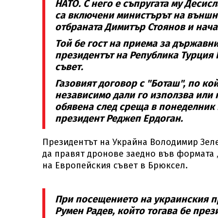
НАТО. С него е съпругата му Десис
са включени министърът на външн
отбраната Димитър Стоянов и нача
Той бе гост на приема за държавн
президентът на Република Турция
съвет.
Газовият договор с "Боташ", по ко
независимо дали го използва или н
обявена след среща в понеделник 
президент Реджеп Ердоган.
Президентът на Украйна Володимир Зел
да правят дронове заедно във формата „
на Европейския съвет в Брюксел.
При посещението на украинския пр
Румен Радев, който тогава бе през