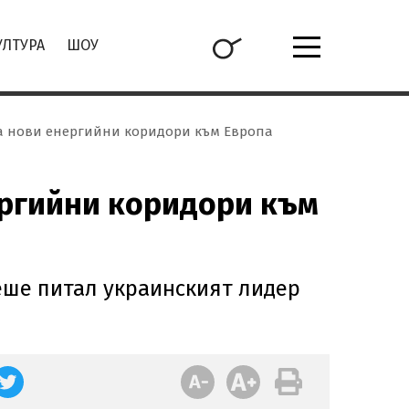
УЛТУРА
ШОУ
 за нови енергийни коридори към Европа
ергийни коридори към
беше питал украинският лидер