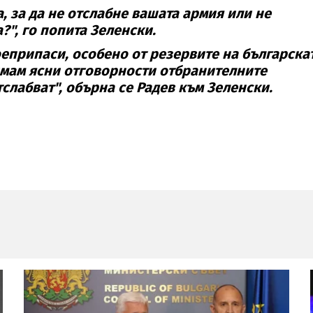
, за да не отслабне вашата армия или не
?", го попита Зеленски.
еприпаси, особено от резервите на българска
имам ясни отговорности отбранителните
слабват", обърна се Радев към Зеленски.