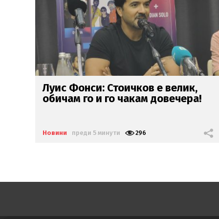
Министърът
на
отбраната: От 31
!
юли усилихме охраната
на
въздушното
ни пространство
Новини
преди 13 минути
286