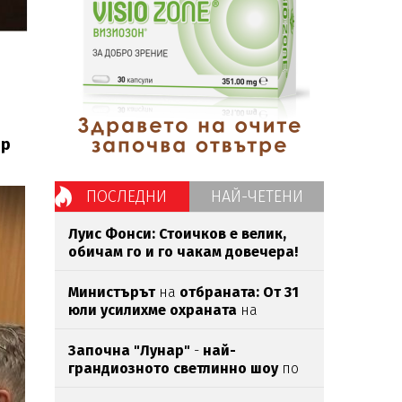
ир
ПОСЛЕДНИ
НАЙ-ЧЕТЕНИ
Луис Фонси: Стоичков е велик,
обичам го и го чакам довечера!
Министърът
на
отбраната: От 31
юли усилихме охраната
на
въздушното
ни пространство
Започна "Лунар"
-
най-
грандиозното светлинно шоу
по
Южното Черноморие