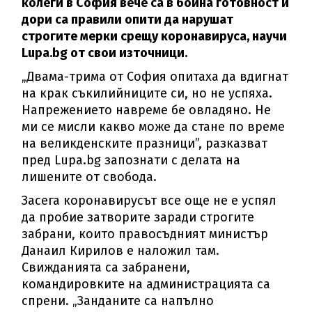
колеги в София вече са в бойна готовност и
дори са правили опити да нарушат
строгите мерки срещу коронавируса, научи
Lupa.bg от свои източници.
„Двама-трима от София опитаха да вдигнат
на крак съкилийниците си, но не успяха.
Напрежението навреме бе овладяно. Не
ми се мисли какво може да стане по време
на великденските празници”, разказват
пред Lupa.bg запознати с делата на
лишените от свобода.
Засега коронавирусът все още не е успял
да пробие затворите заради строгите
забрани, които правосъдният министър
Данаил Кирилов е наложил там.
Свижданията са забранени,
командировките на администрацията са
спрени. „Занданите са напълно