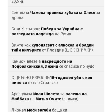
2027-а
Семплата
Чамова привика хубавата Олеся
за
дрона
Гари Каспаров:
Победа за Украйна е
последната надежда
на Русия
Вижте как
купонясват с алкохол и брадви
тийн килърите
от Пловдив (ШОК СНИМКИ)
Камион влезе в
насрещното на
Подбалканския, 3 жени
се спасиха по чудо
(ВИДЕО)
ОЩЕ ЕДНО ИЗРОДЧЕ:
18-годишен уби с кол
чичо си
в село Странско
Арестуваха
Иван Шилето
за
палежа на
Майбаха
на
Митьо Очите
(снимки)
Лионел
Меси загуби
баща си