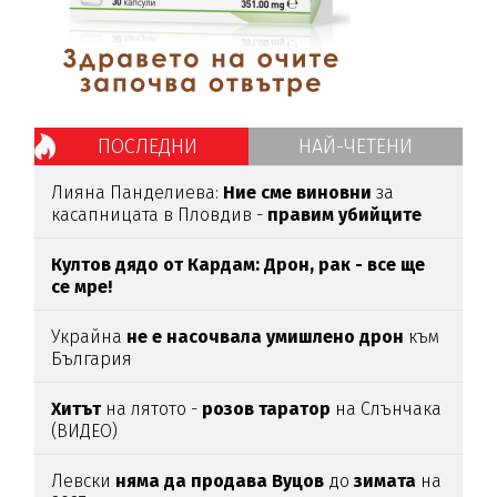
ПОСЛЕДНИ
НАЙ-ЧЕТЕНИ
Лияна Панделиева:
Ние сме виновни
за
касапницата в Пловдив -
правим убийците
медийни звезди!
Култов дядо от Кардам: Дрон, рак - все ще
се мре!
Украйна
не е насочвала умишлено дрон
към
България
Хитът
на лятото -
розов таратор
на Слънчака
(ВИДЕО)
Левски
няма да продава Вуцов
до
зимата
на