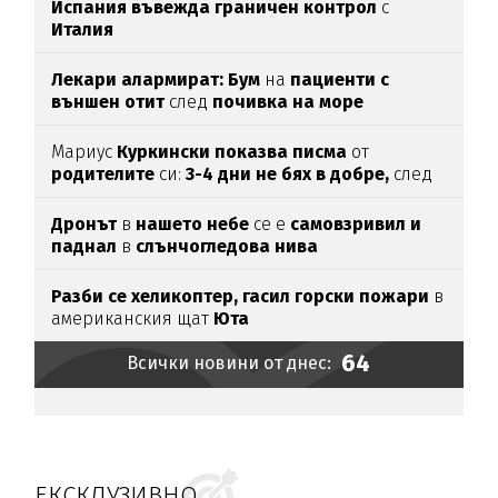
Испания въвежда граничен контрол
с
Италия
Лекари алармират: Бум
на
пациенти с
външен отит
след
почивка на море
Мариус
Куркински показва писма
от
родителите
си:
3-4 дни не бях в добре,
след
като ги
прочетох
Дронът
в
нашето небе
се е
самовзривил и
паднал
в
слънчогледова нива
Разби се хеликоптер,
гасил горски пожари
в
американския щат
Юта
64
Всички новини от днес:
ЕКСКЛУЗИВНО