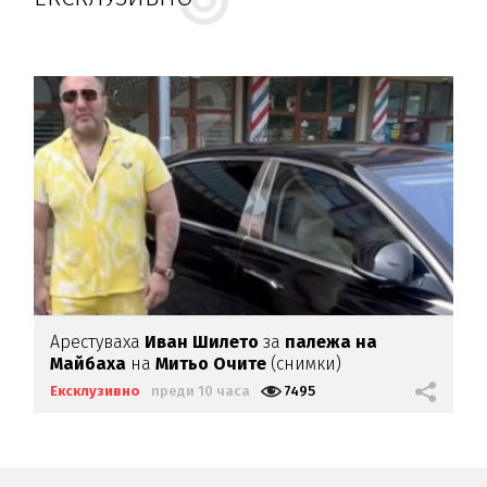
Арестуваха
Иван Шилето
за
палежа на
Майбаха
на
Митьо Очите
(снимки)
Ексклузивно
преди 10 часа
7495