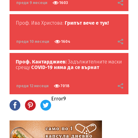
преди 9 месеци
1603
Проф. Ива Христова:
Грипът вече е тук!
преди 10 месеци
1604
Проф. Кантарджиев:
Задължителните маски
срещу
COVID-19 няма да се върнат
преди 12 месеци
7018
Error9