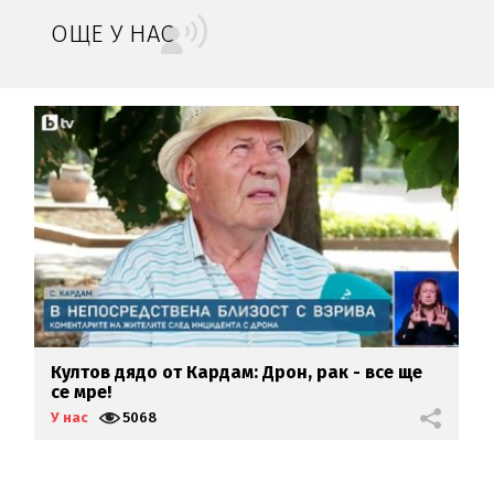
ОЩЕ У НАС
Култов дядо от Кардам: Дрон, рак - все ще
У
се мре!
Б
У нас
5068
У