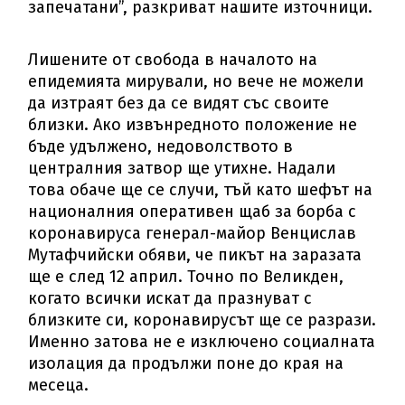
запечатани”, разкриват нашите източници.
Лишените от свобода в началото на
епидемията мирували, но вече не можели
да изтраят без да се видят със своите
близки. Ако извънредното положение не
бъде удължено, недоволството в
централния затвор ще утихне. Надали
това обаче ще се случи, тъй като шефът на
националния оперативен щаб за борба с
коронавируса генерал-майор Венцислав
Мутафчийски обяви, че пикът на заразата
ще е след 12 април. Точно по Великден,
когато всички искат да празнуват с
близките си, коронавирусът ще се разрази.
Именно затова не е изключено социалната
изолация да продължи поне до края на
месеца.