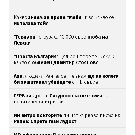
Какво
знаем за дрона "Майя"
и за какво се
използва той?
"Говнари"
струваха 10 000 евро
глоба на
Левски
"Проста България"
цял ден пере тениски: С
какво е
облечен Димитър Стоянов?
Адв.
Людмил Рангелов: Не знам
що за колега
би защитавал убийците
от Пловдив
ГЕРБ за
дрона:
Сигурността не е тема
за
политически игрички!
Ин витро докторите
пишат кърваво писмо на
Радев: Спрете тази лудост!
МО официално: Падналият дрон е