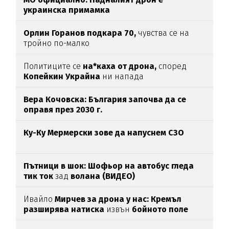
украинска примамка
Орлин Горанов подкара 70,
чувства се на
тройно по-малко
Политиците се
на*каха от дрона,
според
Копейкин Украйна
ни напада
Вера Кочовска: България започва да се
оправя през 2030 г.
Ку-Ку Мермерски зове да напуснем СЗО
Пътници в шок: Шофьор на автобус гледа
тик ток
зад
волана (ВИДЕО)
Ивайло
Мирчев за дрона у нас: Кремъл
разширява натиска
извън
бойното поле