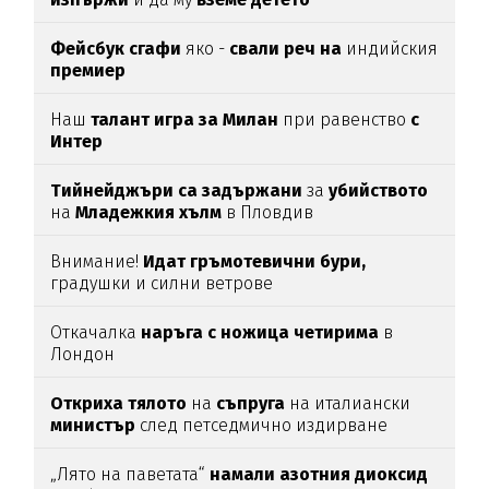
Фейсбук сгафи
яко -
свали реч на
индийския
премиер
Наш
талант игра за Милан
при равенство
с
Интер
Тийнейджъри са задържани
за
убийството
на
Младежкия хълм
в Пловдив
Внимание!
Идат гръмотевични бури,
градушки и силни ветрове
Откачалка
наръга с ножица четирима
в
Лондон
Откриха тялото
на
съпруга
на италиански
министър
след петседмично издирване
„Лято на паветата“
намали азотния диоксид