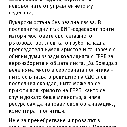
недоволните от управлението му
седесари,
Лукарски остана без реална изява. В
последните дни пък ВИП-седесарят почти
изгори мостовете със сегашното
ръководство, след като грубо нападна
председателя Румен Христов и го нарече с
обидни думи заради коалицията с ГЕРБ за
евроизборите и общата листа. „За Божидар
вече няма място в сериозната политика –
нито се вписва в редиците на СДС след
последния скандал, нито може да се
приюти под крилото на ГЕРБ, както се
случи докато беше министър, а няма
ресурс сам да направи своя организация.”,
коментират политици.
Не е за пренебрегване и провалът в