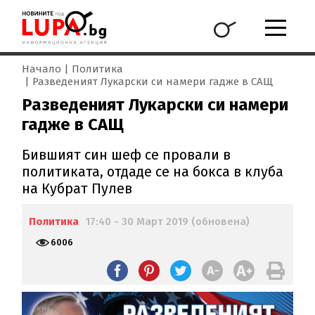
Начало
Политика
Разведеният Лукарски си намери гадже в САЩ
Разведеният Лукарски си намери
гадже в САЩ
Бившият син шеф се провали в
политиката, отдаде се на бокса в клуба
на Кубрат Пулев
Политика
17:40 - 30 Март 2019 (обновена)
6006