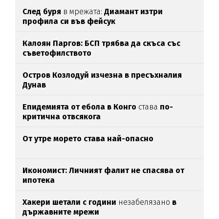
След буря
в мрежата:
Диамант изтри
профила си във фейсук
Калоян Паргов: БСП трябва да скъса със
съветофилството
Остров Козлодуй изчезна в пресъхналия
Дунав
Епидемията от ебола в Конго
става
по-
критична отвсякога
От утре морето става най-опасно
Икономист: Личният фалит не спасява от
ипотека
Хакери шетали с години
незабелязано
в
държавните мрежи