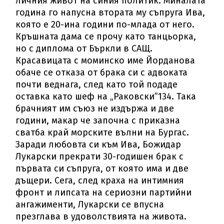
личния живот на синия политик. Миналата
година го напусна втората му съпруга Ива,
която е 20-ина години по-млада от него.
Кръшната дама се прочу като танцьорка,
но с диплома от Бъркли в САЩ.
Красавицата с моминско име Йорданова
обаче се отказа от брака си с адвоката
почти веднага, след като той подаде
оставка като шеф на „Раковски”134. Така
брачният им съюз не издържа и две
години, макар че започна с приказна
сватба край морските вълни на Бургас.
Заради любовта си към Ива, Божидар
Лукарски прекрати 30-годишен брак с
първата си съпруга, от която има и две
дъщери. Сега, след краха на интимния
фронт и липсата на сериозни партийни
ангажименти, Лукарски се впусна
презглава в удоволствията на живота.