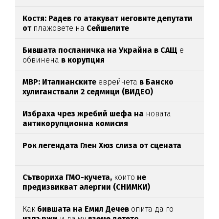
Костя: Радев го атакуват неговите депутати
от
плажовете на
Сейшелите
Бившата посланичка на Украйна в САЩ
е
обвинена
в корупция
МВР: Италианските
еврейчета
в Банско
хулиганствали 2 седмици (ВИДЕО)
Избраха чрез жребий шефа на
новата
антикорупционна комисия
Рок легендата Глен Хюз слиза от сцената
Сътвориха ГМО-кучета,
които
не
предизвикват алергии (СНИМКИ)
Как
бившата на Емил Дечев
опита да го
изпържи
и да му
вземе детето