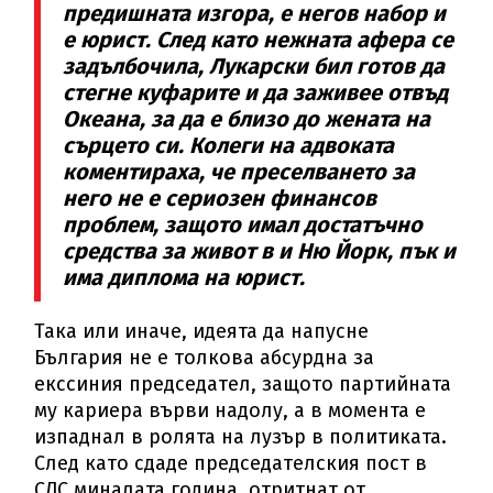
предишната изгора, е негов набор и
е юрист. След като нежната афера се
задълбочила, Лукарски бил готов да
стегне куфарите и да заживее отвъд
Океана, за да е близо до жената на
сърцето си. Колеги на адвоката
коментираха, че преселването за
него не е сериозен финансов
проблем, защото имал достатъчно
средства за живот в и Ню Йорк, пък и
има диплома на юрист.
Така или иначе, идеята да напусне
България не е толкова абсурдна за
екссиния председател, защото партийната
му кариера върви надолу, а в момента е
изпаднал в ролята на лузър в политиката.
След като сдаде председателския пост в
СДС миналата година, отритнат от