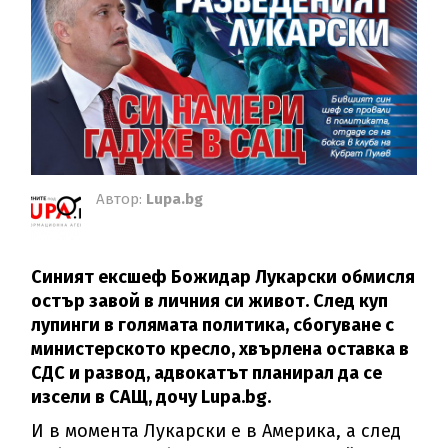
Автор:
Lupa.bg
Синият ексшеф Божидар Лукарски обмисля
остър завой в личния си живот. След куп
лупинги в голямата политика, сбогуване с
министерското кресло, хвърлена оставка в
СДС и развод, адвокатът планирал да се
изсели в САЩ, дочу Lupa.bg.
И в момента Лукарски е в Америка, а след