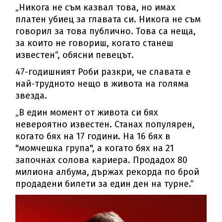
„Никога не съм казвал това, но имах
платен убиец за главата си. Никога не съм
говорил за това публично. Това са неща,
за които не говориш, когато станеш
известен“, обясни певецът.
47-годишният Роби разкри, че славата е
най-трудното нещо в живота на голяма
звезда.
„В един момент от живота си бях
невероятно известен. Станах популярен,
когато бях на 17 години. На 16 бях в
"момчешка група", а когато бях на 21
започнах солова кариера. Продадох 80
милиона албума, държах рекорда по брой
продадени билети за един ден на турне.“