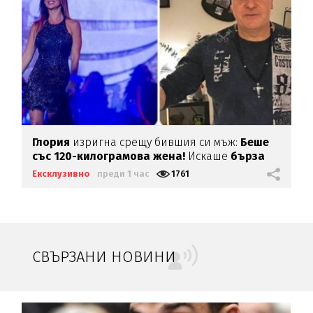
Глория
изригна срещу бившия си мъж:
Беше
със 120-килограмова жена!
Искаше
бърза
печалба...
Ексклузивно
преди 1 час
1761
СВЪРЗАНИ НОВИНИ