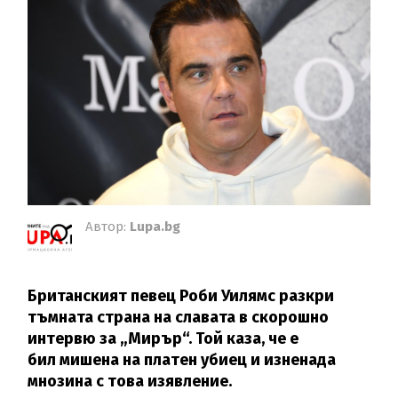
Автор:
Lupa.bg
Британският певец Роби Уилямс разкри
тъмната страна на славата в скорошно
интервю за „Мирър“. Той каза, че е
бил мишена на платен убиец и изненада
мнозина с това изявление.