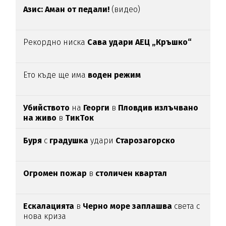
Азис: Аман от педали!
(видео)
Рекордно ниска
Сава удари АЕЦ „Кръшко“
Ето къде ще има
воден режим
Убийството
на
Георги
в
Пловдив излъчвано
на живо
в
ТикТок
Буря
с
градушка
удари
Старозагорско
Огромен пожар
в
столичен квартал
Ескалацията
в
Черно море заплашва
света с
нова криза