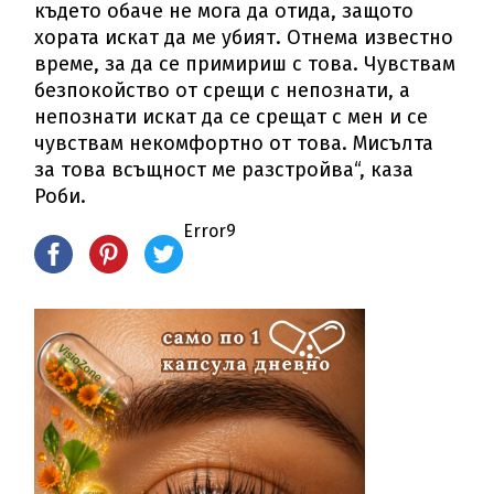
където обаче не мога да отида, защото
хората искат да ме убият. Отнема известно
време, за да се примириш с това. Чувствам
безпокойство от срещи с непознати, а
непознати искат да се срещат с мен и се
чувствам некомфортно от това. Мисълта
за това всъщност ме разстройва“, каза
Роби.
Error9