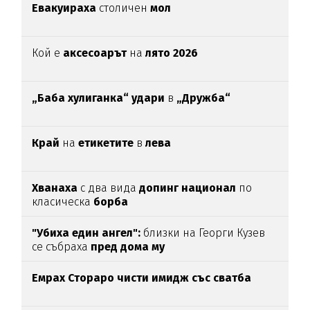
Евакуираха
столичен
мол
Кой е
аксесоарът
на
лято 2026
„Баба хулиганка“ удари
в
„Дружба“
Край
на
етикетите
в
лева
Хванаха
с два вида
допинг национал
по
класическа
борба
"Убиха един ангел":
близки на Георги Кузев
се събраха
пред дома му
Емрах Стораро чисти имидж със сватба