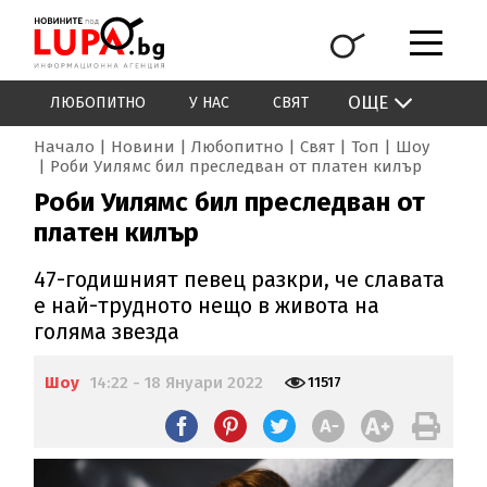
ОЩЕ
ЛЮБОПИТНО
У НАС
СВЯТ
Начало
Новини
Любопитно
Свят
Топ
Шоу
Роби Уилямс бил преследван от платен килър
Роби Уилямс бил преследван от
платен килър
47-годишният певец разкри, че славата
е най-трудното нещо в живота на
голяма звезда
Шоу
14:22 - 18 Януари 2022
11517