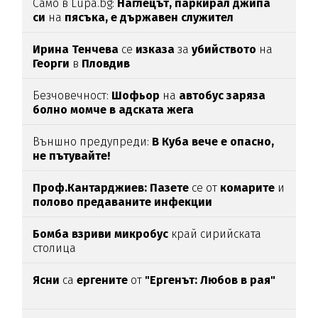
Само в Lupa.bg:
Наглецът, паркирал джипа
си
на
пясъка, е държавен служител
Ирина Тенчева
се
изказа
за
убийството
на
Георги
в
Пловдив
Безчовечност:
Шофьор
на
автобус заряза
болно момче в адската жега
Външно предупреди:
В
Куба вече е опасно,
не пътувайте!
Проф.Кантарджиев: Пазете
се от
комарите
и
полово предаваните инфекции
Бомба взриви микробус
край сирийската
столица
Ясни
са
ергените
от
"Ергенът: Любов в рая"