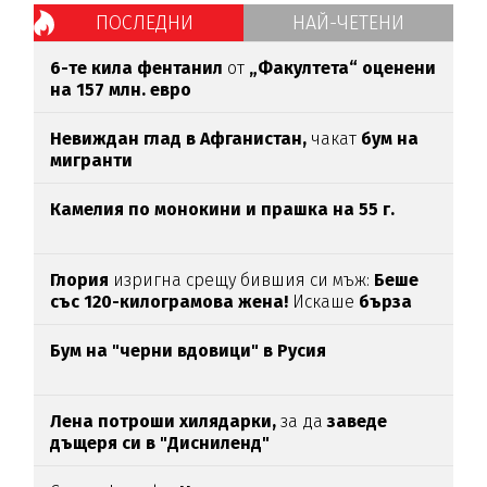
ПОСЛЕДНИ
НАЙ-ЧЕТЕНИ
6-те кила фентанил
от
„Факултета“ оценени
на 157 млн. евро
Невиждан глад в Афганистан,
чакат
бум на
мигранти
Камелия по монокини и прашка на 55 г.
Глория
изригна срещу бившия си мъж:
Беше
със 120-килограмова жена!
Искаше
бърза
печалба...
Бум на "черни вдовици" в Русия
Лена потроши хилядарки,
за да
заведе
дъщеря си в "Дисниленд"